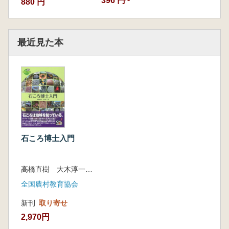
396 円~
880 円
最近見た本
石ころ博士入門
高橋直樹 大木淳一 著
全国農村教育協会
新刊
取り寄せ
2,970円