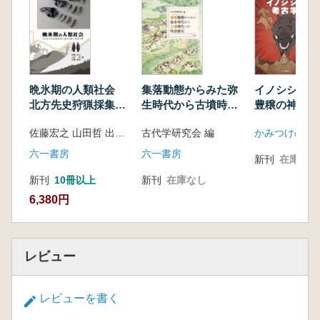
晩氷期の人類社会
集落動態からみた弥
イノシシの
北方先史狩猟採集民
生時代から古墳時代
豊穣の神か
の適応行動と居住形
への社会変化
縄文から平安
佐藤宏之 山田哲 出穂雅実 編
古代学研究会 編
かみつけの里
態
六一書房
六一書房
新刊
在庫なし
新刊
10冊以上
新刊
在庫なし
6,380円
レビュー
レビューを書く