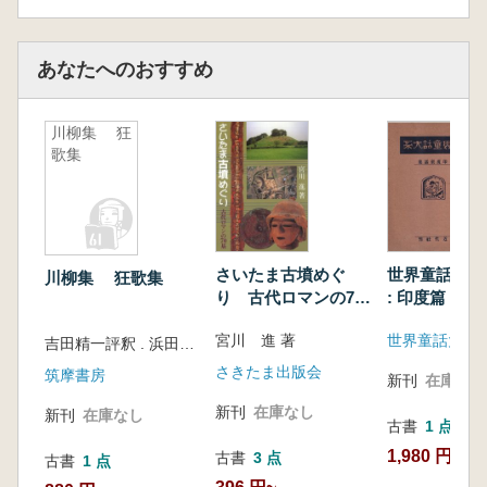
あなたへのおすすめ
川柳集 狂
歌集
さいたま古墳めぐ
世界童話大系 
川柳集 狂歌集
り 古代ロマンの70
: 印度篇
基
宮川 進 著
世界童話大系
吉田精一評釈 . 浜田義一郎評釈
さきたま出版会
筑摩書房
新刊
在庫なし
新刊
在庫なし
新刊
在庫なし
古書
1 点
1,980 円
古書
3 点
古書
1 点