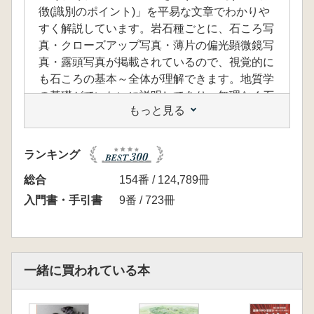
徴(識別のポイント)」を平易な文章でわかりや
すく解説しています。岩石種ごとに、石ころ写
真・クローズアップ写真・薄片の偏光顕微鏡写
真・露頭写真が掲載されているので、視覚的に
も石ころの基本～全体が理解できます。地質学
の基礎がていねいに説明してあり、無理なく石
もっと見る
ころの世界に入門できます。石ころの名前付け
は難しいことですが、本書を読めば石ころ鑑定
の基礎がマスターできます。
ランキング
<目次>
序章 石はどこにあるの?
総合
154番 / 124,789冊
第1章 石って何?
入門書・手引書
9番 / 723冊
第2章 石の種類とでき方-石ころ図鑑
第3章 石ころの生い立ちを探る
終章 石ころ博士をめざして
一緒に買われている本