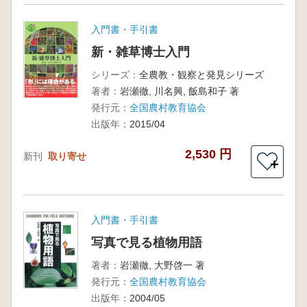
入門書・手引書
新・雑草博士入門
シリーズ：
全農教・観察と発見シリーズ
著者：
岩瀬徹, 川名興, 飯島和子 著
発行元：
全国農村教育協会
出版年：
2015/04
2,530 円
新刊
取り寄せ
＋
入門書・手引書
写真で見る植物用語
著者：
岩瀬徹, 大野啓一 著
発行元：
全国農村教育協会
出版年：
2004/05