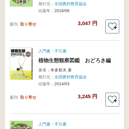
発行元：
全国農村教育協会
出版年：
2018/08
3,047 円
新刊
取り寄せ
＋
入門書・手引書
植物生態観察図鑑 おどろき編
著者：
本多郁夫 著
発行元：
全国農村教育協会
出版年：
2014/03
3,245 円
新刊
取り寄せ
＋
入門書・手引書