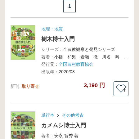
1
地理・地質
樹木博士入門
シリーズ：
全農教観察と発見シリーズ
著者：
小幡 和男 岩瀬 徹 川名 興 飯島 和子 宮本 卓也 著
発行元：
全国農村教育協会
出版年：
2020/03
3,190 円
新刊
取り寄せ
＋
単行本
その他考古
カメムシ博士入門
著者：
安永 智秀 著