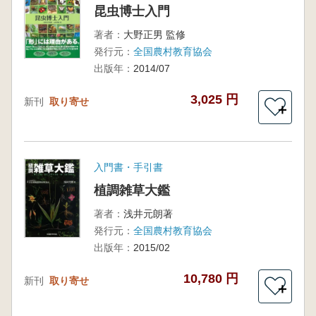
昆虫博士入門
著者：
大野正男 監修
発行元：
全国農村教育協会
出版年：
2014/07
3,025 円
新刊
取り寄せ
＋
入門書・手引書
植調雑草大鑑
著者：
浅井元朗著
発行元：
全国農村教育協会
出版年：
2015/02
10,780 円
新刊
取り寄せ
＋