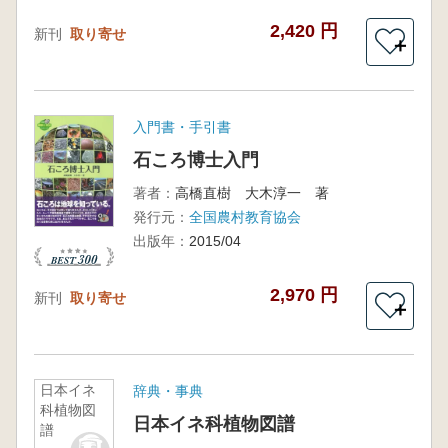
2,420 円
新刊
取り寄せ
＋
入門書・手引書
石ころ博士入門
著者：
高橋直樹 大木淳一 著
発行元：
全国農村教育協会
出版年：
2015/04
2,970 円
新刊
取り寄せ
＋
日本イネ
辞典・事典
科植物図
日本イネ科植物図譜
譜