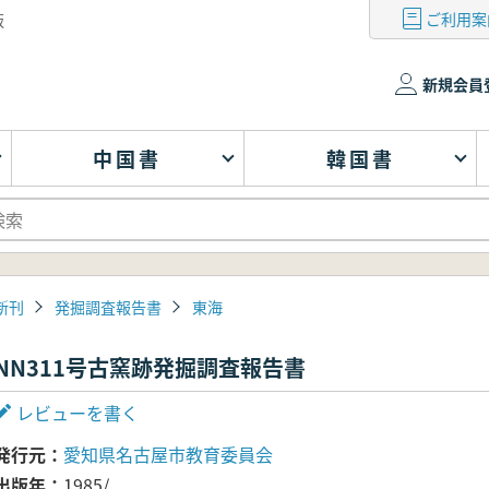
ご利用案
版
新規会員
中国書
韓国書
新刊
発掘調査報告書
東海
NN311号古窯跡発掘調査報告書
レビューを書く
発行元
愛知県名古屋市教育委員会
出版年
1985/