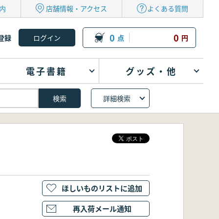
内
店舗情報・アクセス
よくある質問
0
0
登録
点
円
電子書籍
グッズ・他
詳細検索
ほしいものリストに追加
再入荷メール通知