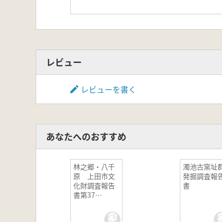
レビュー
レビューを書く
あなたへのおすすめ
林之郷・八千
濁池古窯址
原 上田市文
発掘調査報
化財調査報告
書
書第37
集