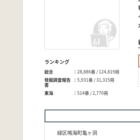
ランキング
総合
28,886番 / 124,819冊
発掘調査報告
5,931番 / 31,315冊
書
東海
514番 / 2,770冊
緑区鳴海町亀ヶ洞