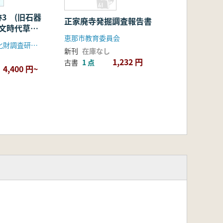
3 (旧石器
正家廃寺発掘調査報告書
縄文時代草創
恵那市教育委員会
静岡県埋蔵文化財調査研究所
新刊
在庫なし
1,232 円
古書
1 点
4,400 円~