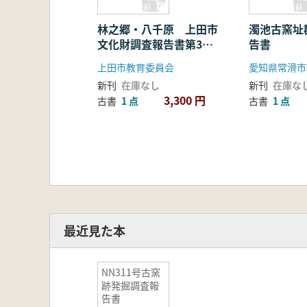
林之郷・八千原 上田市
濁池古窯址
文化財調査報告書第37
告書
集
上田市教育委員会
愛知県常滑市
新刊
在庫なし
新刊
在庫な
3,300 円
古書
1 点
古書
1 点
最近見た本
NN311号古窯
跡発掘調査報
告書