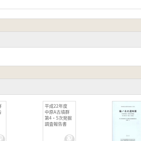
群
平成22年度
告
中原A古墳群
第4・5次発掘
調査報告書