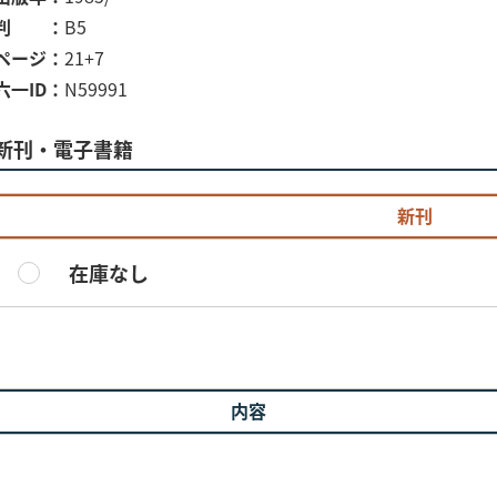
判
B5
ページ
21+7
六一ID
N59991
新刊・電子書籍
新刊
在庫なし
内容