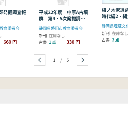
梅ノ木沢遺跡
群発掘調査報
平成22年度 中原A古墳
時代編2・
群 第4・5次発掘調査
期編)
報告書
教育委員会
静岡県磐田市教育委員会
新刊
在庫なし
し
新刊
在庫なし
古書
2 点
660 円
330 円
古書
1 点
1
/
5