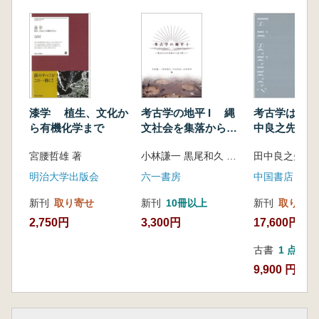
漆学 植生、文化か
考古学の地平 I 縄
考古学は科学
ら有機化学まで
文社会を集落から読
中良之先生追
み解く
集 上下
宮腰哲雄 著
小林謙一 黒尾和久 中山真治 山本典幸 編
明治大学出版会
六一書房
中国書店
新刊
取り寄せ
新刊
10冊以上
新刊
取り寄せ
2,750円
3,300円
17,600円
古書
1 点
9,900 円