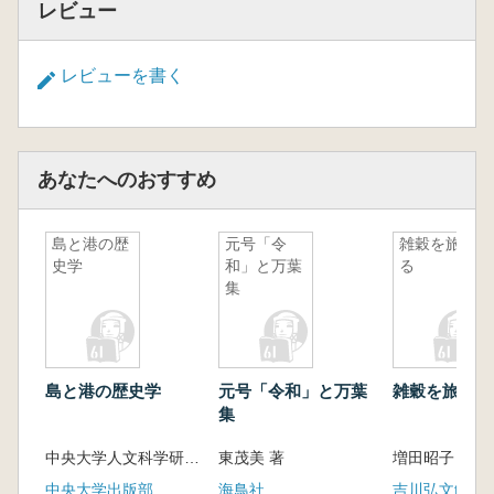
レビュー
レビューを書く
あなたへのおすすめ
島と港の歴
元号「令
雑穀を旅す
史学
和」と万葉
る
集
島と港の歴史学
元号「令和」と万葉
雑穀を旅する
集
中央大学人文科学研究所 編
東茂美 著
増田昭子 著
中央大学出版部
海鳥社
吉川弘文館