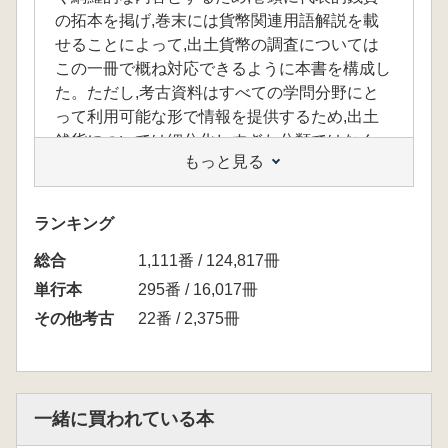
の拓本を掲げ,巻末には貨幣関連用語解説を載
せることによって,出土貨幣の調査については
この一冊で概ね対応できるように本書を構成し
た。ただし,考古資料はすべての学問分野にと
って利用可能な形で情報を提供するため,出土
銭貨については細分化しすぎた分類ではなく,
もっと見る
資料化が容易なレベルでの調査・研究を心がけ
ている。
ランキング
総合
1,111番 / 124,817冊
単行本
295番 / 16,017冊
その他考古
22番 / 2,375冊
一緒に買われている本