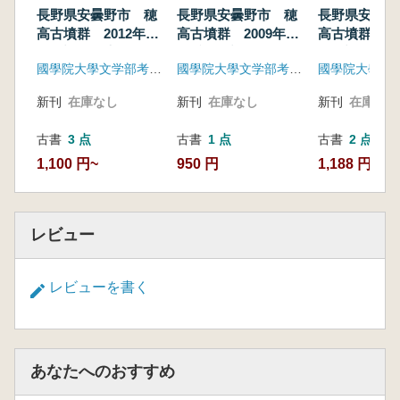
長野県安曇野市 穂
長野県安曇野市 穂
長野県安曇野
高古墳群 2012年度
高古墳群 2009年度
高古墳群 20
発掘調査報告書
墳丘測量調査・現状
発掘調査報告
國學院大學文学部考古学研究室
國學院大學文学部考古学研究室
確認調査報告書
新刊
在庫なし
新刊
在庫なし
新刊
在庫なし
古書
3 点
古書
1 点
古書
2 点
1,100 円~
950 円
1,188 円~
レビュー
レビューを書く
あなたへのおすすめ