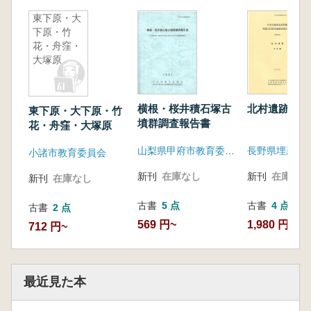
東下原・大
下原・竹
花・舟窪・
大塚原
横根・桜井積石塚古
北村遺跡
東下原・大下原・竹
墳群調査報告書
花・舟窪・大塚原
山梨県甲府市教育委員会
小諸市教育委員会
新刊
在庫なし
新刊
在庫なし
新刊
在庫なし
古書
5 点
古書
4 点
古書
2 点
569 円~
1,980 円~
712 円~
最近見た本