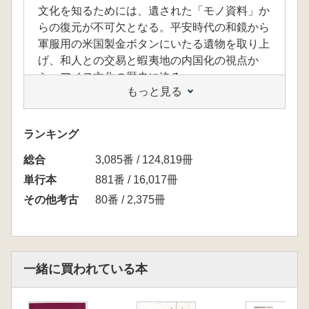
文化を知るためには、遺された「モノ資料」か
らの復元が不可欠となる。平安時代の和鏡から
軍服用の米国製金ボタンにいたる遺物を取り上
げ、和人との交易と蝦夷地の内国化の視点か
ら、アイヌ文化の歴史に迫る。
もっと見る
【目次】
プロローグ―アイヌ文化とは何か?/Ⅰ 日本史と
アイヌ史(北方史の中のアイヌ/アイヌ史の登場/
ランキング
見えてきた本州アイヌの実像)/Ⅱ アイヌ文化の
総合
形成(アイヌ文化の成立時期とその歴史的背景/
3,085番 / 124,819冊
初期アイヌ文化にみられる大陸的要素/アイヌ
単行本
881番 / 16,017冊
文化の特色)/Ⅲ アイヌ文化を特徴付づけるモノ
その他考古
80番 / 2,375冊
(アイヌ文化にあって和人社会にないモノ/アイ
ヌの人々が大好きなモノ/本来とは違う使い方
をされたモノ)/Ⅳ アイヌ文化の変容(コシャマイ
ンの戦いとそれ以後/シャクシャインの戦いと
一緒に買われている本
それ以後/クナシリ・メナシの戦いとそれ以後)/
エピローグ―民族共生への道