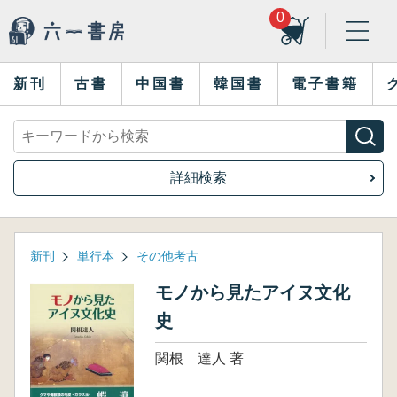
0
新刊
古書
中国書
韓国書
電子書籍
詳細検索
新刊
単行本
その他考古
モノから見たアイヌ文化
史
関根 達人 著