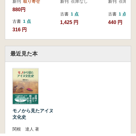
新刊
取り寄せ
新刊
在庫なし
新刊
在庫なし
880円
古書
1 点
古書
1 点
古書
1 点
1,425 円
440 円
316 円
最近見た本
モノから見たアイヌ
文化史
関根 達人 著