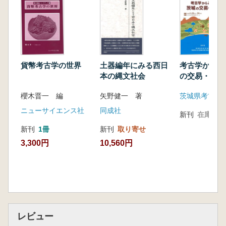
貨幣考古学の世界
土器編年にみる西日
考古学からみ
本の縄文社会
の交易・交流
櫻木晋一 編
矢野健一 著
茨城県考古学
ニューサイエンス社
同成社
新刊
在庫なし
新刊
1冊
新刊
取り寄せ
3,300円
10,560円
レビュー