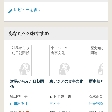
レビューを書く
あなたへのおすすめ
対馬からみ
東アジアの
歴史知と学
た日朝関係
食事文化
問論
対馬からみた日朝関
東アジアの食事文化
歴史知と学問
係
鶴田啓 著
石毛 直道 編
石塚正英著
山川出版社
平凡社
社会評論社