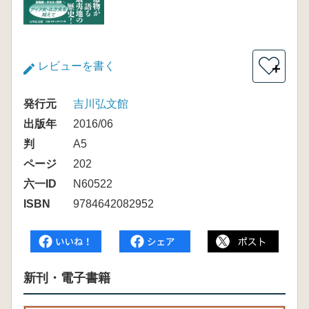
レビューを書く
＋
発行元
吉川弘文館
出版年
2016/06
判
A5
ページ
202
六一ID
N60522
ISBN
9784642082952
新刊・電子書籍