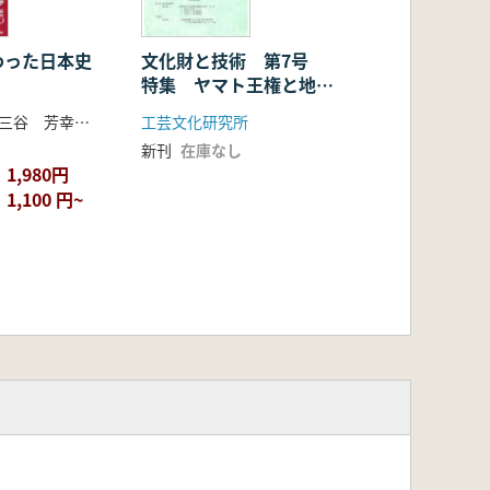
わった日本史
文化財と技術 第7号
特集 ヤマト王権と地域
王権 技術の繋がり
高橋 秀樹 著 三谷 芳幸 著 村瀬 信一 著
工芸文化研究所
新刊
在庫なし
1,980円
1,100 円~