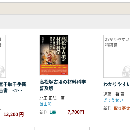
堂
わかりやすい
音
科研費
>
高松塚古墳の材料科学
堂千躰千手観
わかりやす
普及版
告書 <2冊
遠藤 啓 著
北田 正弘 著
ぎょうせい
雄山閣
し
新刊
取り寄せ
7,700円
新刊
1冊
13,200 円