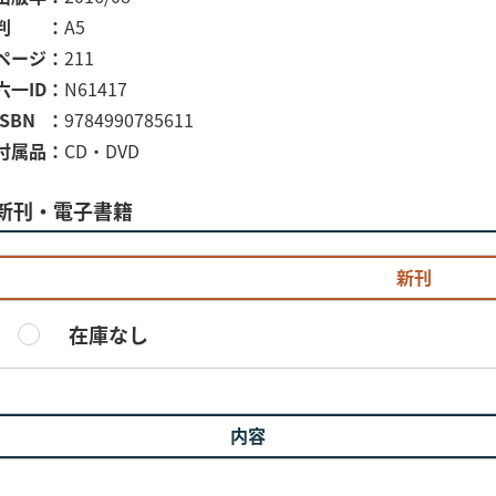
判
A5
ページ
211
六一ID
N61417
ISBN
9784990785611
付属品
CD・DVD
新刊・電子書籍
新刊
在庫なし
内容