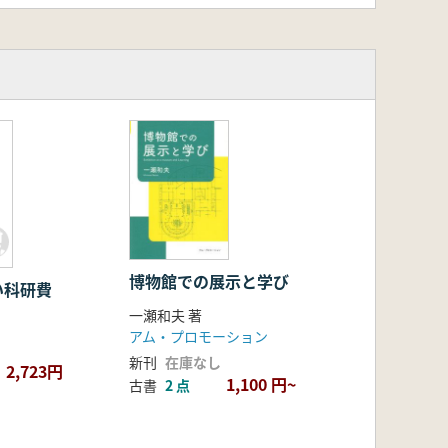
博物館での展示と学び
い科研費
一瀬和夫 著
アム・プロモーション
新刊
在庫なし
2,723円
1,100 円~
古書
2 点