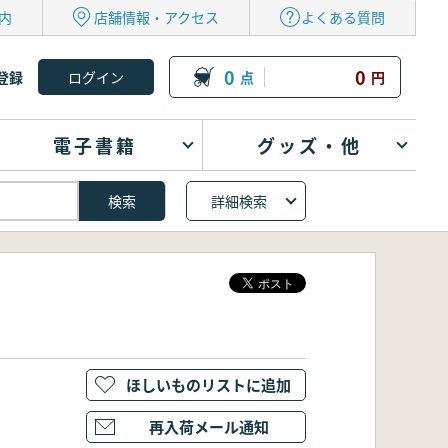
内
店舗情報・アクセス
よくある質問
0
0
登録
点
円
電子書籍
グッズ・他
詳細検索
ほしいものリストに追加
再入荷メール通知