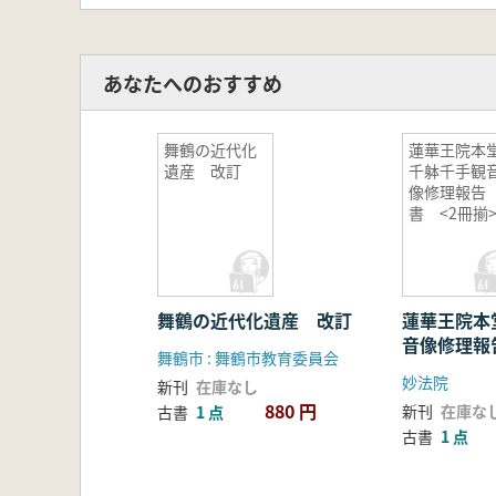
あなたへのおすすめ
舞鶴の近代化
蓮華王院本
遺産 改訂
千躰千手観
像修理報告
書 <2冊揃
舞鶴の近代化遺産 改訂
蓮華王院本
音像修理報
舞鶴市 : 舞鶴市教育委員会
揃>
妙法院
新刊
在庫なし
880 円
新刊
在庫な
古書
1 点
古書
1 点