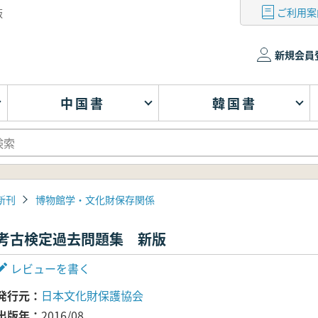
ご利用案
版
新規会員
中国書
韓国書
新刊
博物館学・文化財保存関係
考古検定過去問題集 新版
レビューを書く
発行元
日本文化財保護協会
出版年
2016/08