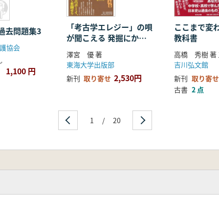
「考古学エレジー」の唄
ここまで変
過去問題集3
が聞こえる 発掘にかけ
教科書
護協会
た青春哀歌
澤宮 優 著
し
東海大学出版部
吉川弘文館
1,100 円
2,530円
新刊
取り寄せ
新刊
取り寄せ
古書
2 点
1
/
20