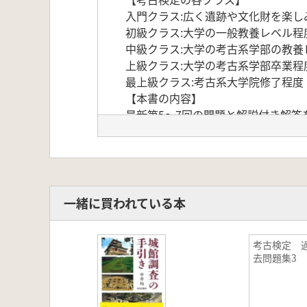
入門クラス:広く遺跡や文化財を楽
初級クラス:大学の一般教養レベル程
中級クラス:大学の考古系学部の教養
上級クラス:大学の考古系学部卒業程
最上級クラス:考古系大学院修了程度
【本書の内容】
最新第5～7回の問題と解説付き解答
※各回、入門編・初級編・中級編・
※特典CD付き(古墳シンガーまりこ
【正誤表】
2016年10月以降のご注文分は印
す。
一緒に買われている本
考古検定 
去問題集3