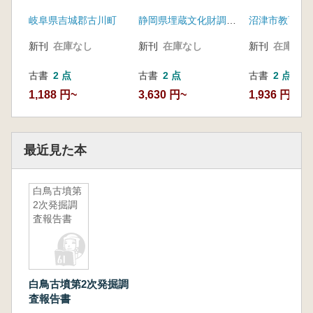
書
岐阜県吉城郡古川町
静岡県埋蔵文化財調査研究所
沼津市教育委
新刊
在庫なし
新刊
在庫なし
新刊
在庫なし
古書
2 点
古書
2 点
古書
2 点
1,188 円~
3,630 円~
1,936 円~
最近見た本
白鳥古墳第
2次発掘調
査報告書
白鳥古墳第2次発掘調
査報告書