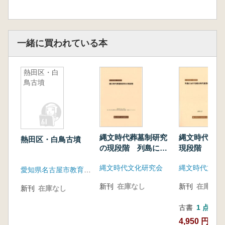
一緒に買われている本
熱田区・白
鳥古墳
縄文時代葬墓制研究
縄文時代集落
熱田区・白鳥古墳
の現段階 列島にお
現段階 列島
ける縄文時代墓制の
る縄文時代集
縄文時代文化研究会
縄文時代文化
諸様相
様相
愛知県名古屋市教育委員会
新刊
在庫なし
新刊
在庫なし
新刊
在庫なし
古書
1 点
4,950 円