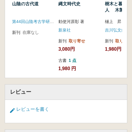
山陰の古代道
縄文時代史
樹木と暮らす
人 木製品
生・古墳時代
第44回山陰考古学研究集会事務局
勅使河原彰 著
樋上 昇 著
新泉社
吉川弘文館
新刊
在庫なし
新刊
取り寄せ
新刊
取り寄せ
3,080円
1,980円
古書
1 点
1,980 円
レビュー
レビューを書く