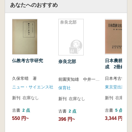
あなたへのおすすめ
奈良北部
仏教考古学研究
日本農耕文化
奈良北部
成 2冊組
久保常晴 著
日本考古学協
前園実知雄 中井一夫 著
ニュー・サイエンス社
東京堂出版
保育社
新刊
在庫なし
新刊
在庫なし
新刊
在庫なし
古書
2 点
古書
5 点
古書
2 点
550 円~
3,344 円~
396 円~