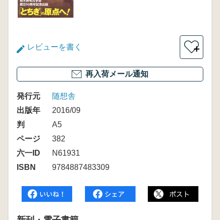
レビューを書く
＋
再入荷メール通知
発行元
随想舎
出版年
2016/09
判
A5
ページ
382
六一ID
N61931
ISBN
9784887483309