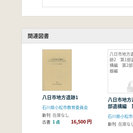
関連図書
八日市地方
跡2 第1部
構編 第2部
器編
八日市地方遺跡1
八日市地方
部遺構編 
石川県小松市教育委員会
新刊
在庫なし
石川県小松市
16,500 円
古書
1 点
新刊
在庫な