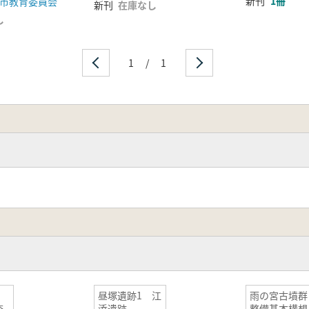
新刊
1冊
市教育委員会
新刊
在庫なし
し
1
/
1
昼塚遺跡1 江
雨の宮古墳群
査
添遺跡
整備基本構想