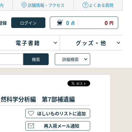
内
店舗情報・アクセス
よくある質問
0
0
登録
点
円
電子書籍
グッズ・他
詳細検索
自然科学分析編 第7部補遺編
ほしいものリストに追加
再入荷メール通知