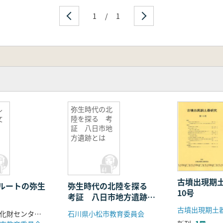
1
/
1
ル
弥生時代の北
文
陸を探る 考
証 八日市地
方遺跡とは
古墳出現期
ルートの弥生
弥生時代の北陸を探る
10号
考証 八日市地方遺跡と
は
古墳出現期土
小松市埋蔵文化財センター 編
石川県小松市教育委員会