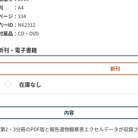
判
A4
ページ
334
六一ID
N62312
付属品
CD・DVD
新刊・電子書籍
新刊
在庫なし
内容
、第2・3分冊のPDF版と報告遺物観察表エクセルデータが収録