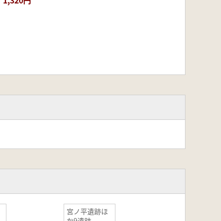
1,320円
宮ノ平遺跡ほ
か9遺跡