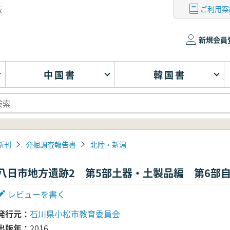
ご利用案
版
新規会員
中国書
韓国書
新刊
発掘調査報告書
北陸・新潟
八日市地方遺跡2 第5部土器・土製品編 第6部
レビューを書く
発行元
石川県小松市教育委員会
出版年
2016