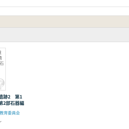
遺
遺
石
遺跡2 第1
第2部石器編
教育委員会
し