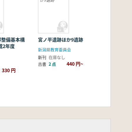
群整備基本構
宮ノ平遺跡ほか9遺跡
成2年度
新潟県教育委員会
新刊
在庫なし
440 円~
古書
2 点
330 円