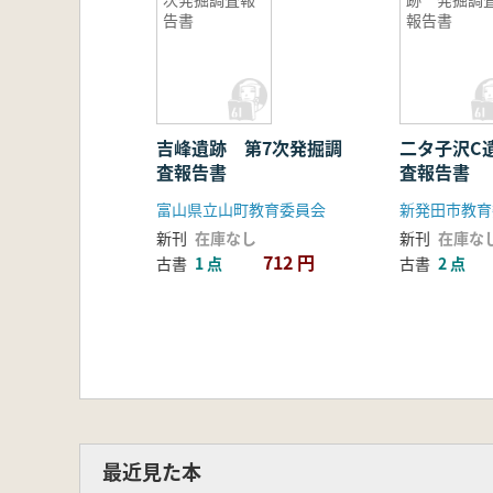
告書
報告書
吉峰遺跡 第7次発掘調
二タ子沢C
査報告書
査報告書
富山県立山町教育委員会
新発田市教育
新刊
在庫なし
新刊
在庫な
712 円
古書
1 点
古書
2 点
最近見た本