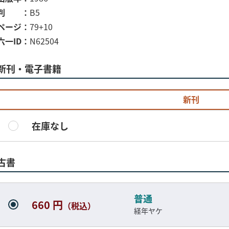
判
B5
ページ
79+10
六一ID
N62504
新刊・電子書籍
新刊
在庫なし
古書
普通
660 円
（税込）
経年ヤケ