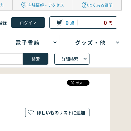
内
店舗情報・アクセス
よくある質問
0
0
登録
点
円
電子書籍
グッズ・他
詳細検索
ほしいものリストに追加