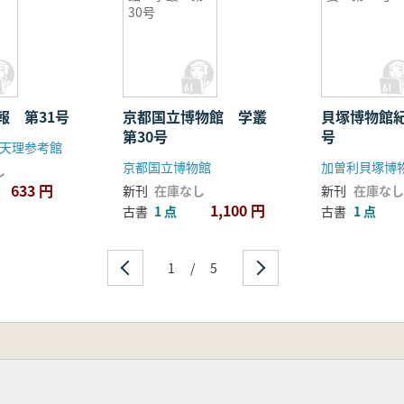
30号
報 第31号
京都国立博物館 学叢
貝塚博物館紀
第30号
号
天理参考館
京都国立博物館
加曽利貝塚博
し
633 円
新刊
在庫なし
新刊
在庫なし
1,100 円
古書
1 点
古書
1 点
1
/
5