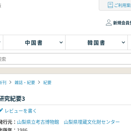
ご利用案
版
新規会員
中国書
韓国書
新刊
雑誌・紀要
紀要
研究紀要3
レビューを書く
発行元
山梨県立考古博物館 山梨県埋蔵文化財センター
出版年
1986