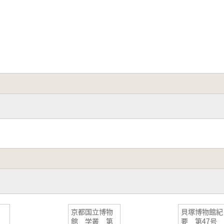
京都国立博物
貝塚博物館紀
館 学叢 第
要 第47号