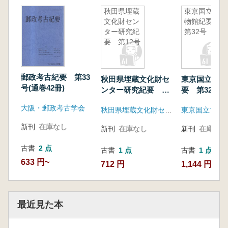
秋田県埋蔵
東京国立博
文化財セン
物館紀要
ター研究紀
第32号
要 第12号
郵政考古紀要 第33
秋田県埋蔵文化財セ
東京国立博物
号(通巻42冊)
ンター研究紀要 第
要 第32号
12号
大阪・郵政考古学会
秋田県埋蔵文化財センター
東京国立博物
新刊
在庫なし
新刊
在庫なし
新刊
在庫なし
古書
2 点
古書
1 点
古書
1 点
633 円~
712 円
1,144 円
最近見た本