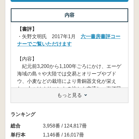
内容
【書評】
・矢野文明氏 2017年1月
六一書房書評コー
ナーでご覧いただけます
【内容】
紀元前3,200から1,100年ごろにかけ、エーゲ
海域の島々や大陸では交易とオリーブやブド
ウ、小麦などの栽培により青銅器文化が栄え
た。人々はオリエントの地とも交流し、海洋民
もっと見る
ならではの文明をキクラデス諸島、クレタ島、
ギリシア本土で開花させた。考古学者のハイン
リヒ・シュリーマンはミケーネ、アーサー・エ
ランキング
ヴァンズはクノッソスの遺跡発掘で実証した。
総合
紺碧のエーゲ海が育んだ文明の遺産は、時空
3,958番 / 124,817冊
を超えて見る人をひきつけてやまない。本書
単行本
1,146番 / 16,017冊