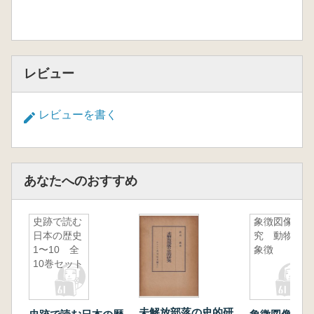
クノッソス遺跡の発掘
第六章 クレタ島の風情
中世の街イラクリオン
クノッソスまでの道
レビュー
父と遺跡を歩く
父への贈り物
レビューを書く
夢での語り
ダイダロスとイカロス
父との別れ
著書『ミノア文字』の出版
あなたへのおすすめ
第七章 クノッソス遺跡の復元
エヴァンズの宮殿像
シュリーマンの大きな夢
史跡で読む
象徴図像研
エピローグ
日本の歴史
究 動物と
1〜10 全
象徴
10巻セット
未解放部落の史的研