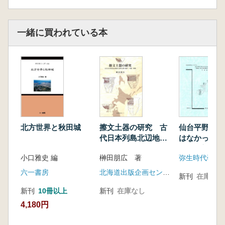
設――
4 青銅器時代の終焉 ――ドーリア人の
侵入――
一緒に買われている本
二各地域の文明
A キクラデス諸島
B クレタ島
建 築
壁 画
C ギリシア本土
第四章 クノッソス遺跡とは
北方世界と秋田城
擦文土器の研究 古
仙台平野に弥
一ミノア文明を支えた交易
代日本列島北辺地域
はなかったの
二隆盛期のクノッソス遺跡
土器型式群の編年・
尾慎一郎氏の
西 翼
小口雅史 編
榊田朋広 著
弥生時代研究
系統・動態
演と意見交換
東 翼
集
六一書房
北海道出版企画センター
第五章 クノッソス遺跡の発掘
新刊
在庫なし
父から受けたもの
新刊
10冊以上
新刊
在庫なし
バルカン諸国への旅
4,180円
ラグーザを追われる
シュリーマンを訪ねる