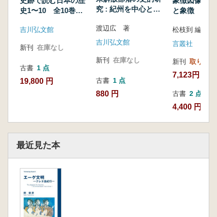
史跡で読む日本の歴
象徴図像研究
究 : 紀州を中心とし
史1〜10 全10巻セ
と象徴
て
ット
渡辺広 著
吉川弘文館
松枝到 編
吉川弘文館
言叢社
新刊
在庫なし
新刊
在庫なし
新刊
取り寄せ
古書
1 点
7,123円
古書
1 点
19,800 円
880 円
古書
2 点
4,400 円~
最近見た本