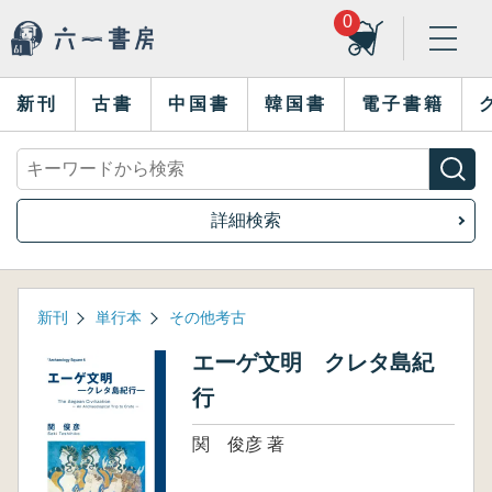
0
新刊
古書
中国書
韓国書
電子書籍
詳細検索
新刊
単行本
その他考古
エーゲ文明 クレタ島紀
行
関 俊彦 著