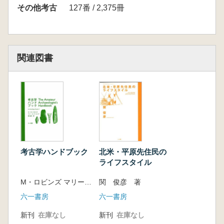
は、その案内記といえよう。
その他考古
127番 / 2,375冊
(Archaeology Squareシリーズ第6冊)
【目次】
プロローグ
関連図書
第一章 クレタの春
母なるエーゲ海
彩られた容器
第二章 神宿る洞穴
ゼウスの誕生と幼児期
イーダ山の洞穴
プシクロの洞穴
アルカロコリの洞穴
考古学ハンドブック
北米・平原先住民の
スコティノの洞穴
ライフスタイル
第三章 エーゲ文明
M・ロビンズ マリー・B・アービング 著 関俊彦 訳
関 俊彦 著
一文明をはぐくむ海
1 新石器時代 ――農耕の始まり――
六一書房
六一書房
2 初期青銅器時代 ――青銅の登場――
新刊
在庫なし
新刊
在庫なし
3 中期・後期青銅器時代 ――神殿の建