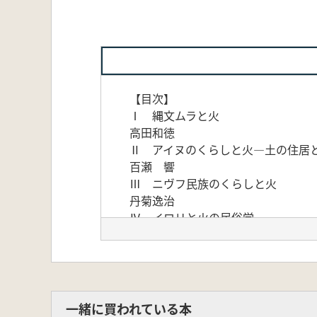
【目次】
Ⅰ 縄文ムラと火
高田和徳
Ⅱ アイヌのくらしと火―土の住居
百瀬 響
Ⅲ ニヴフ民族のくらしと火
丹菊逸治
Ⅳ イロリと火の民俗学
笠原信男
Ⅴ 日本の火にまつわる考古学―特
おかむらみちお
一緒に買われている本