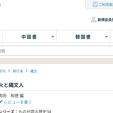
ご利用案
版
新規会員
中国書
韓国書
新刊
単行本
縄文
火と縄文人
高田 和徳 編
レビューを書く
シリーズ
ものが語る歴史34