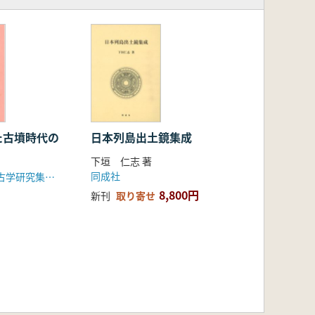
た古墳時代の
日本列島出土鏡集成
下垣 仁志 著
同成社
第18回播磨考古学研究集会実行委員会
8,800円
新刊
取り寄せ