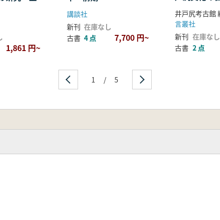
ット)
井戸尻考古館 
講談社
言叢社
新刊
在庫なし
7,700 円~
新刊
在庫なし
し
古書
4 点
1,861 円~
古書
2 点
1
/
5