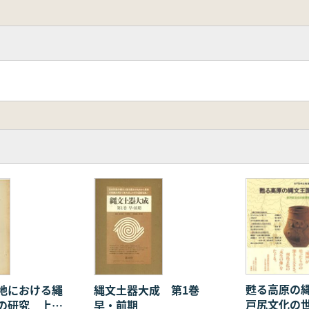
甦る高原の
地における繩
縄文土器大成 第1巻
戸尻文化の
の研究 上、
早・前期