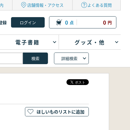
内
店舗情報・アクセス
よくある質問
0
0
登録
点
円
電子書籍
グッズ・他
詳細検索
ほしいものリストに追加