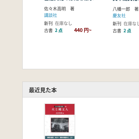
中 (2冊セ
佐々木高明 著
八幡一郎 著
講談社
慶友社
新刊
在庫なし
新刊
在庫な
440 円~
古書
2 点
古書
2 点
最近見た本