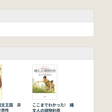
縄文王国 井
ここまでわかった! 縄
世界性
文人の植物利用