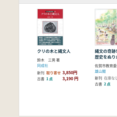
クリの木と縄文人
縄文の奇跡
歴史をぬり
鈴木 三男 著
タイムカプ
同成社
佐賀市教育委
雄山閣
3,850円
新刊
取り寄せ
3,190 円
新刊
在庫な
古書
1 点
古書
2 点