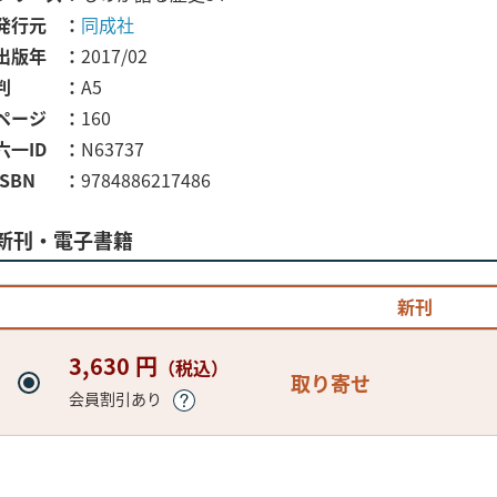
発行元
同成社
出版年
2017/02
判
A5
ページ
160
六一ID
N63737
ISBN
9784886217486
新刊・電子書籍
新刊
3,630 円
（税込）
取り寄せ
会員割引あり