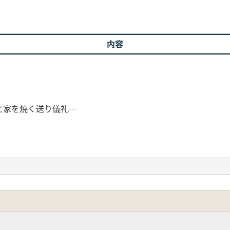
内容
と家を焼く送り儀礼―
に火の持つ神聖性について―