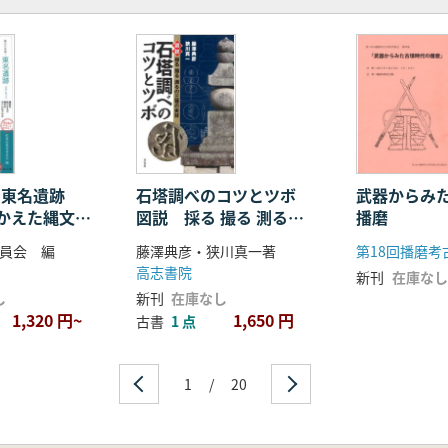
!東名遺跡
石塔調べのコツとツボ
武器からみ
かえた縄文の
図説 採る 撮る 測るの
播磨
セル
三種の実技
員会 編
藤澤典彦・狭川真一著
高志書院
新刊
在庫なし
し
新刊
在庫なし
1,320 円~
1,650 円
古書
1 点
1
/
20