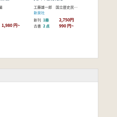
編
工藤雄一郎 国立歴史民俗博物館 編
新泉社
2,750円
新刊
1冊
1,980 円~
990 円~
古書
2 点