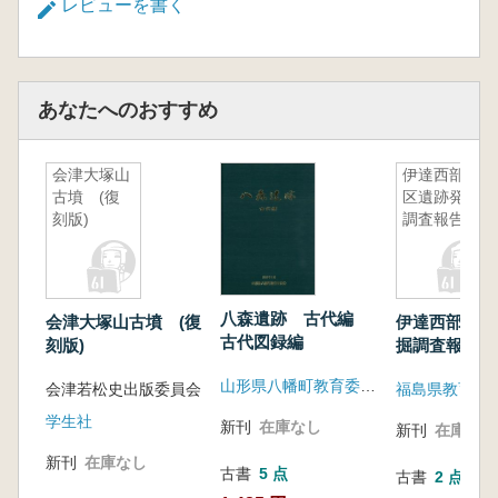
レビューを書く
あなたへのおすすめ
会津大塚山
伊達西部地
古墳 (復
区遺跡発掘
刻版)
調査報告
八森遺跡 古代編
会津大塚山古墳 (復
伊達西部地区
古代図録編
刻版)
掘調査報告
山形県八幡町教育委員会
会津若松史出版委員会
福島県教育委
学生社
新刊
在庫なし
新刊
在庫なし
新刊
在庫なし
古書
5 点
古書
2 点