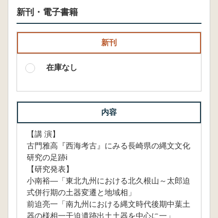
新刊・電子書籍
新刊
在庫なし
内容
【講 演】
古門雅高『西海考古』にみる長崎県の縄文文化
研究の足跡i
【研究発表】
小南裕―「東北九州における北久根山～太郎迫
式併行期の土器変遷と地域相」
前迫亮一「南九州における縄文時代後期中葉土
器の様相一干迫遺跡出土土器を中心に一」