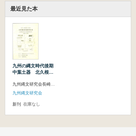
最近見た本
九州の縄文時代後期
中葉土器 北久根山
第二型式〜西平式併
九州縄文研究会長崎大会事務局 編
行期を中心に 発表
要旨・資料集
九州縄文研究会
新刊
在庫なし