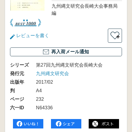
九州縄文研究会長崎大会事務局
編
レビューを書く
＋
再入荷メール通知
シリーズ
第27回九州縄文研究会長崎大会
発行元
九州縄文研究会
出版年
2017/02
判
A4
ページ
232
六一ID
N64336