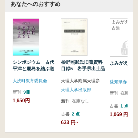
あなたへのおすすめ
よみがえる
古道
シンポジウム 古代
桧野照武氏旧蒐資料
よみがえる古
平津と鹿島を結ぶ道
目録5 岩手県出土品
大洗町教育委員会
天理大学附属天理参考館 編
天理大学出版部
新刊
9冊
新刊
在庫なし
1,650円
新刊
在庫なし
古書
1 点
古書
2 点
1,069 円
633 円~