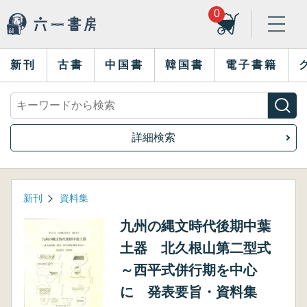
0
新刊
古書
中国書
韓国書
電子書籍
詳細検索
新刊
資料集
九州の縄文時代後期中葉
土器 北久根山第二型式
～西平式併行期を中心
に 発表要旨・資料集