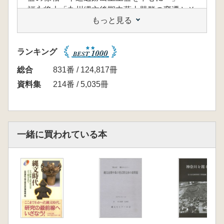
福永将大「九州縄文後期中葉土器群の変遷とそ
もっと見る
の歴史的意義」
【九州・沖縄各県における研究状況】
林 潤也「福岡県における縄文時代後期中葉土
ランキング
器の様相」
堤 英明「佐賀県の縄文時代後期中葉の様相」
総合
831番 / 124,817冊
古澤義男「長崎県における縄文時代後期中葉土
資料集
214番 / 5,035冊
器の様相」
横澤慈「大分県における縄文時代後期中葉土器
の概要」
金丸武司「宮崎県の縄文後期中葉(北久根山式
一緒に買われている本
～太郎迫式)の様相」
鹿児島県 (※鹿児島県は資料集成のみで概要説
明の記述はありません)
盛本勲・大堀晧平・亀島慎吾「沖縄県の縄文時
代後期の様相」
【2016年の動向 各県の調査事例と報告書】
【研究会の記録】