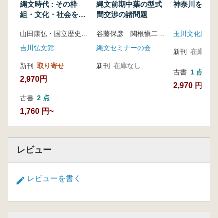
第26回九州縄文研究会熊本大会の記録九州縄文
縄文時代 : その枠
縄文前期中葉の型式
神奈川を掘る
研究会熊本大会事務局
組・文化・社会をど
間交渉の諸問題
う捉えるか?
山田康弘・国立歴史民俗博物館 編
谷藤保彦 関根愼二 編
玉川文化財研
吉川弘文館
縄文セミナーの会
新刊
在庫なし
新刊
取り寄せ
新刊
在庫なし
古書
1 点
2,970円
2,970 円
古書
2 点
1,760 円~
レビュー
レビューを書く