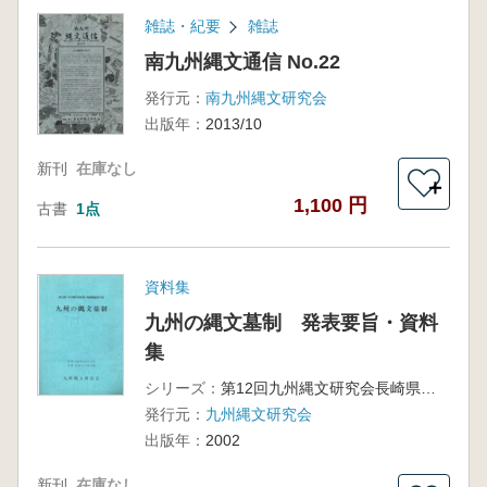
雑誌・紀要
雑誌
南九州縄文通信 No.22
発行元：
南九州縄文研究会
出版年：
2013/10
新刊
在庫なし
＋
1,100 円
古書
1点
資料集
九州の縄文墓制 発表要旨・資料
集
シリーズ：
第12回九州縄文研究会長崎県島原大会
発行元：
九州縄文研究会
出版年：
2002
新刊
在庫なし