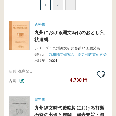
1
2
3
資料集
九州における縄文時代のおとし穴
状遺構
シリーズ：
九州縄文研究会第14回鹿児島県国分大会
発行元：
九州縄文研究会 南九州縄文研究会
出版年：
2004
新刊
在庫なし
＋
4,730 円
古書
1点
資料集
九州縄文時代後晩期における打製
石斧の出現と展開 発表要旨・資