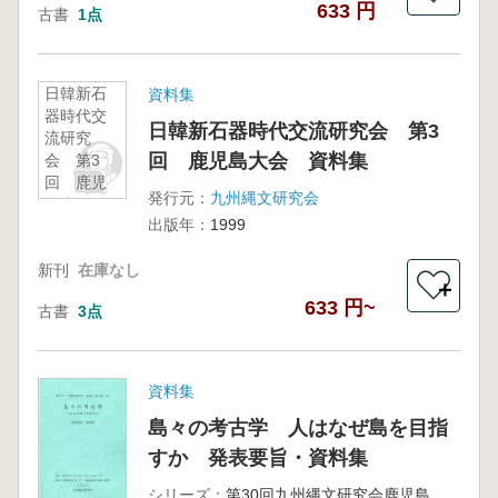
633 円
古書
1点
日韓新石
資料集
器時代交
日韓新石器時代交流研究会 第3
流研究
回 鹿児島大会 資料集
会 第3
回 鹿児
発行元：
九州縄文研究会
島大会
出版年：
1999
資料集
新刊
在庫なし
＋
633 円~
古書
3点
資料集
島々の考古学 人はなぜ島を目指
すか 発表要旨・資料集
シリーズ：
第30回九州縄文研究会鹿児島大会(徳之島)大会