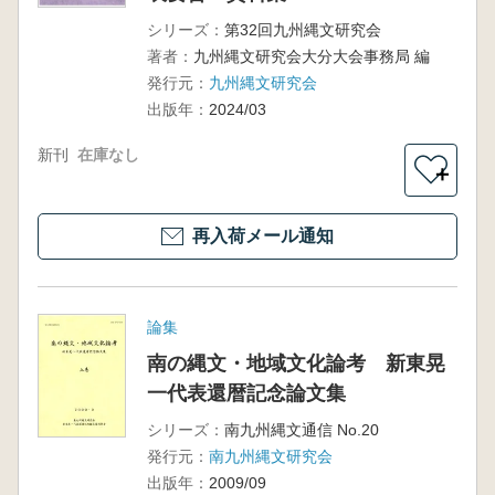
シリーズ：
第32回九州縄文研究会
著者：
九州縄文研究会大分大会事務局 編
発行元：
九州縄文研究会
出版年：
2024/03
新刊
在庫なし
＋
再入荷メール通知
論集
南の縄文・地域文化論考 新東晃
一代表還暦記念論文集
シリーズ：
南九州縄文通信 No.20
発行元：
南九州縄文研究会
出版年：
2009/09