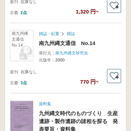
新刊
在庫なし
＋
1,320 円~
古書
2点
南九州縄
雑誌・紀要
雑誌
文通信
南九州縄文通信 No.14
No.14
発行元：
南九州縄文研究会
出版年：
2000
新刊
在庫なし
＋
770 円~
古書
3点
資料集
九州縄文時代のものづくり 生産
遺跡・製作遺跡の諸相を探る 発
表要旨・資料集