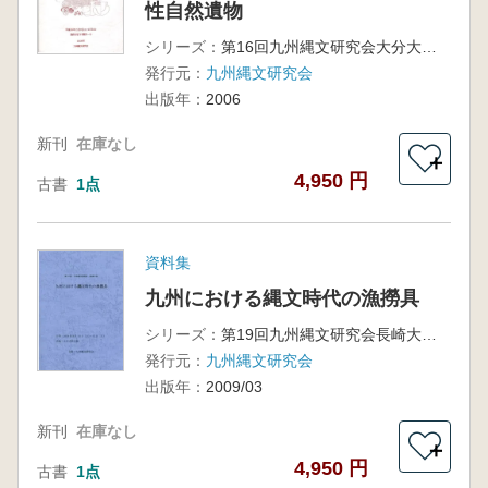
性自然遺物
シリーズ：
第16回九州縄文研究会大分大会 発表主旨・集成資料
発行元：
九州縄文研究会
出版年：
2006
新刊
在庫なし
＋
4,950 円
古書
1点
資料集
九州における縄文時代の漁撈具
シリーズ：
第19回九州縄文研究会長崎大会
発行元：
九州縄文研究会
出版年：
2009/03
新刊
在庫なし
＋
4,950 円
古書
1点