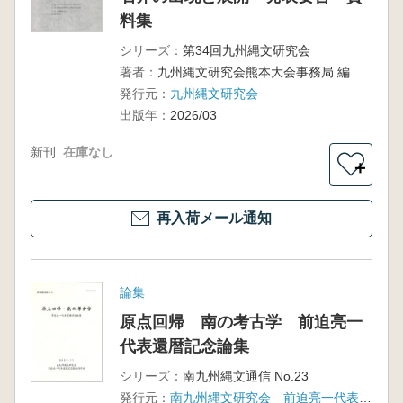
料集
シリーズ：
第34回九州縄文研究会
著者：
九州縄文研究会熊本大会事務局 編
発行元：
九州縄文研究会
出版年：
2026/03
新刊
在庫なし
＋
再入荷メール通知
論集
原点回帰 南の考古学 前迫亮一
代表還暦記念論集
シリーズ：
南九州縄文通信 No.23
発行元：
南九州縄文研究会 前迫亮一代表還暦記念論集刊行会