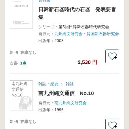
資料集
日韓新石器時代の石器 発表要旨
集
シリーズ：
第5回日韓新石器時代研究会
発行元：
九州縄文研究会・韓国新石器研究会
出版年：
2003
新刊
在庫なし
＋
2,530 円
古書
1点
南九州縄
雑誌・紀要
雑誌
文通信
南九州縄文通信 No.10
No.10
発行元：
南九州縄文研究会
出版年：
1996
新刊
在庫なし
＋