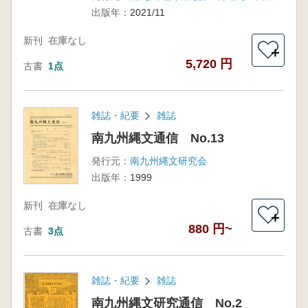
出版年：
2021/11
新刊
在庫なし
＋
5,720 円
古書
1点
雑誌・紀要
雑誌
南九州縄文通信 No.13
発行元：
南九州縄文研究会
出版年：
1999
新刊
在庫なし
＋
880 円~
古書
3点
雑誌・紀要
雑誌
南九州縄文研究通信 No.2