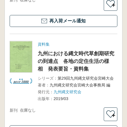
新刊
在庫なし
＋
再入荷メール通知
資料集
九州における縄文時代草創期研究
の到達点 各地の定住生活の様
相 発表要旨・資料集
シリーズ：
第29回九州縄文研究会宮崎大会
著者：
九州縄文研究会宮崎大会事務局 編
発行元：
九州縄文研究会
出版年：
2019/03
新刊
在庫なし
＋