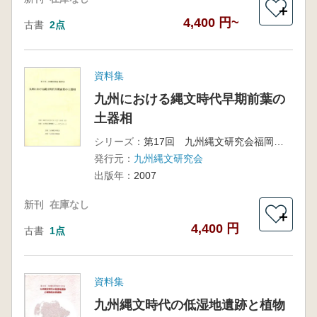
＋
4,400 円~
古書
2点
資料集
九州における縄文時代早期前葉の
土器相
シリーズ：
第17回 九州縄文研究会福岡大会
発行元：
九州縄文研究会
出版年：
2007
新刊
在庫なし
＋
4,400 円
古書
1点
資料集
九州縄文時代の低湿地遺跡と植物