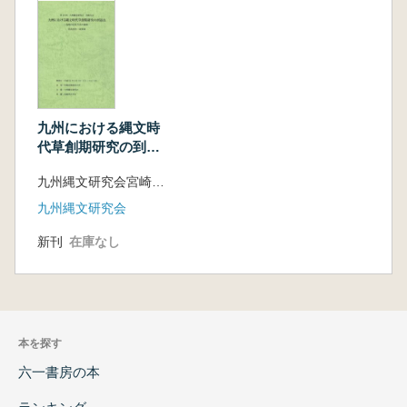
九州における縄文時
代草創期研究の到達
点 各地の定住生活
九州縄文研究会宮崎大会事務局 編
の様相 発表要旨・
資料集
九州縄文研究会
新刊
在庫なし
本を探す
六一書房の本