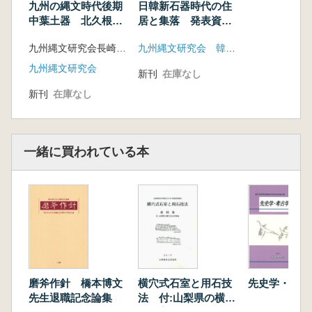
中尾篤志「長崎県の様相」
九州の縄文時代後期
日韓新石器時代の住
横澤 慈「大分県における縄文時代草創期遺跡
中葉土器 北久根山
居と集落 発表資料
第二型式〜西平式併
集
の概要」
九州縄文研究会長崎大会事務局 編
九州縄文研究会 韓国新石器学会
行期を中心に 発表
荒木隆宏「熊本県における縄文時代草創期遺跡
要旨・資料集
九州縄文研究会
の様相」
新刊
在庫なし
加藤真理子「宮崎県における縄文時代草創期遺
新刊
在庫なし
跡の様相」
湯場﨑辰巳「鹿児島県の縄文時代草創期の様
相」
一緒に買われている本
大堀皓平「沖縄県の縄文時代草創期の様相」
【2018年の動向―各県の調査事例と報告書】
磨斧作針 橋本博文
横穴式石室と用石技
先史学・考古
先生退職記念論集
法 付:山梨県の横穴