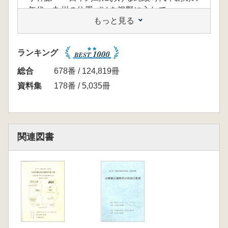
年代 九州の位置づけを視野に入れて」
もっと見る
【基調報告】
杉山真二「九州における旧石器時代から縄文時
代にかけての環境変遷」
ランキング
乗畑光博「九州における草創期土器編年研究の
現状と課題」
総合
678番 / 124,819冊
池田祐司「大原D遺跡」
資料集
178番 / 5,035冊
綿貫俊一「森の木遺跡の調査概要J
川内野 篤「西北九州の洞穴遺跡 福井洞穴と
その周辺」
堂込秀人「種子島の草創期遺跡」
関連図書
秋成雅博「宮崎県清武上猪ノ原遺跡の縄文時代
草創期の調査」
【各県の様相及び集成資料】
板倉有大「福岡県における縄文時代草創期の様
相」
堤 英明「佐賀県における縄文時代車創期の様
相」