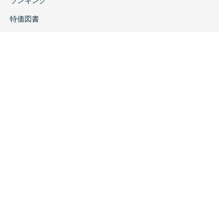
ランキング
特価図書
特集
書店様へ
著者ログイン
会社案内
お問い合わせ
リンク
採用情報
プライバシーポリシー
特定商取引に関する表示