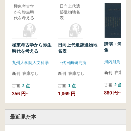
極東考古学
日向上代遺
から弥生時
跡遺物地名
代を考える
表
講演・河内飛
極東考古学から弥生
日向上代遺跡遺物地
集
時代を考える
名表
河内飛鳥を守
九州大学院人文科学科考古学研究室
上代日向研究所
新刊
在庫なし
新刊
在庫なし
新刊
在庫なし
古書
2 点
古書
2 点
古書
1 点
880 円~
356 円~
1,069 円
最近見た本