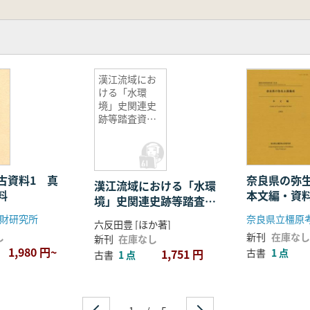
漢江流域にお
ける「水環
境」史関連史
跡等踏査資料
集(稿)
古資料1 真
奈良県の弥
漢江流域における「水環
料
本文編・資
境」史関連史跡等踏査資
料集(稿)
財研究所
六反田豊 [ほか著]
し
新刊
在庫なし
新刊
在庫なし
1,980 円~
1,751 円
古書
1 点
古書
1 点