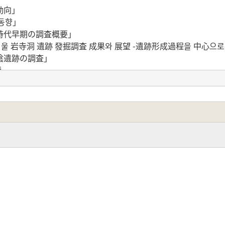
動向」
 동향」
時代早期の調査概要」
서울 岩寺洞 遺跡 發掘調査 成果와 展望 -遺跡形成過程을 中心으로
陰遺跡の調査」
蹟
研究会の記録」