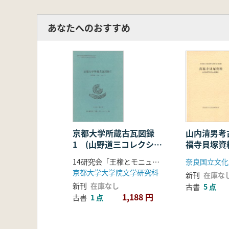
あなたへのおすすめ
京都大学所蔵古瓦図録
山内清男考
1 (山野道三コレクショ
福寺貝塚資
ン)
14研究会「王権とモニュメント」 編
奈良国立文化
京都大学大学院文学研究科
新刊
在庫な
新刊
在庫なし
古書
5 点
1,188 円
古書
1 点