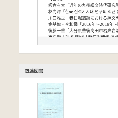
板倉有大「近年の九州縄文時代研究
林尚澤「한국 신석기시대 연구의 최근
川口雅之「春日堀遺跡における縄文
金基龍・李和鍾「2016年～2018年 
後藤一重「大分県豊後高田市岩鼻岩
崔得俊「華城 雙松里 新石器時代 遺
宮地聡一郎「第12回日韓新石器時代
関連図書