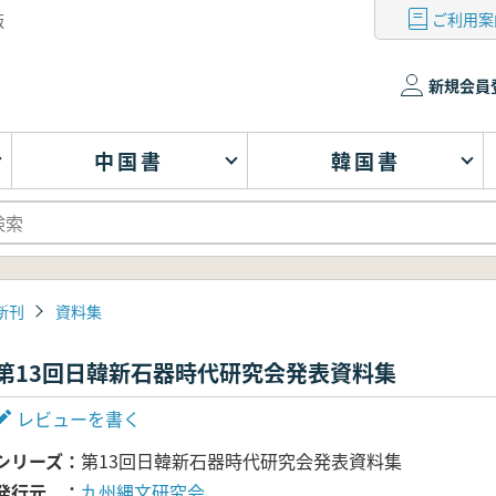
ご利用案
版
新規会員
中国書
韓国書
新刊
資料集
第13回日韓新石器時代研究会発表資料集
レビューを書く
シリーズ
第13回日韓新石器時代研究会発表資料集
発行元
九州縄文研究会