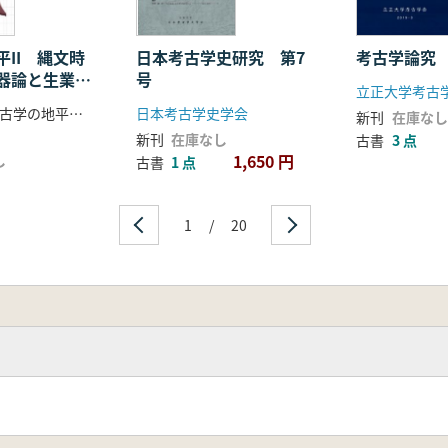
II 縄文時
日本考古学史研究 第7
考古学論究
器論と生業研
号
立正大学考古
山本典幸 考古学の地平グループ 編
日本考古学史学会
新刊
在庫なし
新刊
在庫なし
古書
3 点
1,650 円
し
古書
1 点
1
/
20