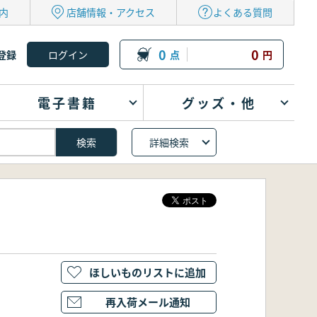
内
店舗情報・アクセス
よくある質問
0
0
登録
点
円
電子書籍
グッズ・他
詳細検索
ほしいものリストに追加
再入荷メール通知