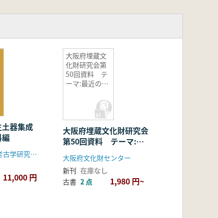
大阪府埋蔵文
化財研究会第
50回資料 テ
ーマ:最近の後
期、終末期の
古墳調査・研
究事例
生土器集成
大阪府埋蔵文化財研究会
料編
第50回資料 テーマ:最
近の後期、終末期の古墳
奈良県立橿原考古学研究所(大和弥生文化の会)
大阪府文化財センター
調査・研究事例
新刊
在庫なし
11,000 円
1,980 円~
古書
2 点