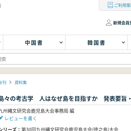
ご利用案
版
新規会員
中国書
韓国書
新刊
資料集
島々の考古学 人はなぜ島を目指すか 発表要旨
九州縄文研究会鹿児島大会事務局 編
レビューを書く
シリーズ
第30回九州縄文研究会鹿児島大会(徳之島)大会