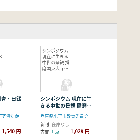
シンポジウム
3
現在に生きる
中世の景観 播
磨国東大寺領
大部荘 記録集
調査・日録
シンポジウム 現在に生
きる中世の景観 播磨国
東大寺領大部荘 記録集
研究資料館
兵庫県小野市教育委員会
新刊
在庫なし
1,540 円
1,029 円
古書
1 点