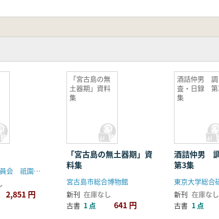
「宮古島の無
酒詰仲男 調
土器期」資料
査・日録 第
集
集
「宮古島の無土器期」資
酒詰仲男 
料集
第3集
京都府教育委員会 祇園祭協賛委員会
宮古島市総合博物館
東京大学総合
し
2,851 円
新刊
在庫なし
新刊
在庫なし
641 円
古書
1 点
古書
1 点