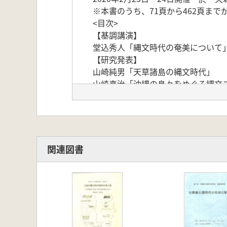
※本書のうち、71頁から462頁ま
<目次>
【基調講演】
堂込秀人「縄文時代の奄美について
【研究発表】
山崎純男「天草諸島の縄文時代」
山崎真治「沖縄の島々をめぐる縄文
中尾篤志「長崎県島嶼部の縄文時代
榎本美里・常 未来・與嶺友紀也「
川口雅之「シマの暮らしと海にまつ
【誌上発表】
伊藤慎二「貝塚時代前期/縄文時代の
関連図書
【各県の島々と縄文遺跡 資料集成
林 潤也 福岡県の島々と縄文遺跡
堤 英明 佐賀県の島々の動向
中尾篤志 長崎県の概要
横澤 滋 大分県における「島々の
荒木隆宏 熊本県の島々と縄文時代