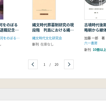
《薩南諸島から出土した縄文人骨》」
成果について」
目指すか」
の河をのぼる
縄文時代葬墓制研究の現
古墳時代後
 退職記念献
段階 列島における縄文
略朝から継
集
時代墓制の諸様相
『いにしえの河をのぼる』制作委員会
縄文時代文化研究会
加藤 一郎 著
六一書房
し
新刊
在庫なし
新刊
10冊以
1
/
20