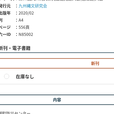
発行元
九州縄文研究会
出版年
2020/02
判
A4
ページ
556頁
六一ID
N85002
新刊・電子書籍
新刊
在庫なし
内容
天城町防災センター