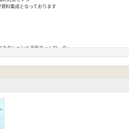
でが資料集成となっております
」
コネクションと近海ネットワーク」
遺跡群について 対馬島・壱岐島・五島列島を中心に」
徳之島の歴史 考古学的成果を中心に」
わる信仰 龍郷町秋名集落平瀬マンカイの紹介」
トカラ」
】
考古学」
遺跡の様相