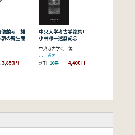
期倭鏡考 雄
中央大学考古学論集1
体朝の鏡生産
小林謙一還暦記念
中央考古学会 編
六一書房
3,850円
4,400円
上
新刊
10冊