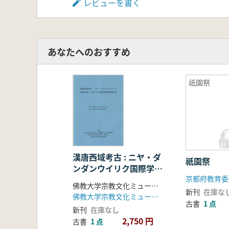
レビューを書く
あなたへのおすすめ
祇園祭
漢唐西域考古 : ニヤ・ダ
祇園祭
ンダンウイリク国際学術
シンポジウム発表要旨要
佛教大学宗教文化ミュージアム 佛教大学ニヤ遺跡学術研究機構編
約資料集
新刊
在庫な
佛教大学宗教文化ミュージアム 佛教大学ニヤ遺跡学術研究機構
古書
1 点
新刊
在庫なし
2,750 円
古書
1 点