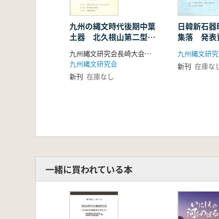
松林豊樹 宮崎県における島の様相
岩永勇亮 鹿児島県の島々と縄文遺
山崎真治 沖縄県の概要 礁民文化
九州の縄文時代後期中葉
日韓新石器
土器 北久根山第二型
集落 発表
【 「思うこと」人はなぜ島を目指す
式〜西平式併行期を中心
池畑耕一「縄文人はなぜ海にに飛ひ
九州縄文研究会長崎大会事務局 編
に 発表要旨・資料集
上村俊雄「島と海への想い 思い出
九州縄文研究会
新刊
在庫な
木下尚子「島わたりの考古学」
新刊
在庫なし
下野敏見「オーストロネシア文化の
高梨 修「人はなぜ島をめざすのか」
高宮広土「島の先史学へのいざない
新田栄治「ランゲルハンス島から考
橋口尚武「そこに島がある限り」
本田道輝「南へ北へ」
【各県の動向】
【九州縄文研究会30回記念企画「九
一緒に買われている本
宮地聡一郎 九州縄文研究会30回
福永将大「九州縄文研究会の継承と
岩永勇亮「資料集成に携わってきて
【研究会の記録】