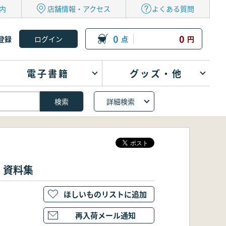
内
店舗情報・アクセス
よくある質問
0
0
登録
点
円
電子書籍
グッズ・他
詳細検索
・資料集
ほしいものリストに追加
再入荷メール通知