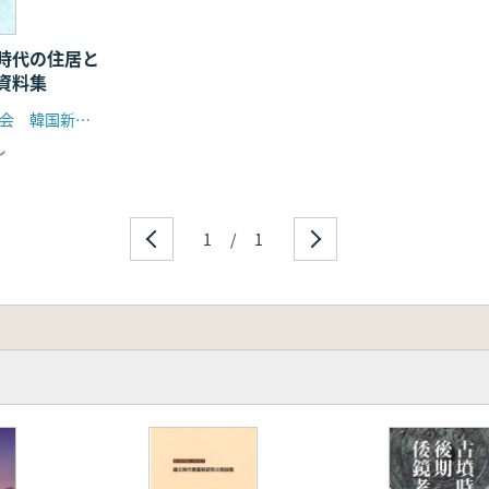
跡
の成立と展開
時代の住居と
資料集
か 】
出したか」
九州縄文研究会 韓国新石器学会
すことども」
し
波に揺られて 西南日本の基層文化の探求」
 琉球列島奄美・沖縄諸島を中心として」
1
/
1
える 人はなぜ島をめざすか 結界と開放空間、そして理想郷
州縄文研究会のこれから」
記念企画「九州縄文研究会のこれから」によせて
発展」
」