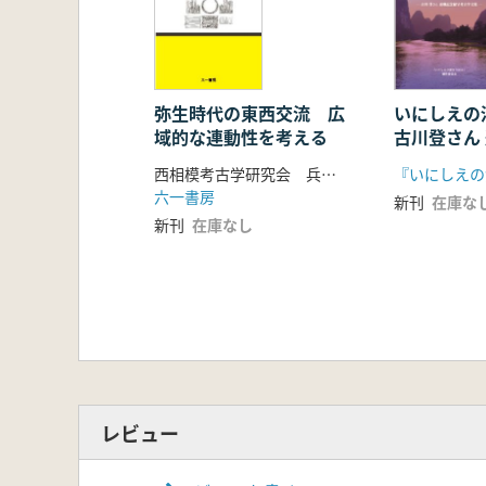
【付編】
竹中正巳「人はなぜ島を目指すのか
具志堅亮「下原洞穴遺跡の発掘調査
前迫亮― 「『島々の考古学』は何を
弥生時代の東西交流 広
いにしえ
域的な連動性を考える
古川登さん
呈考古学文
西相模考古学研究会 兵庫考古学談話会 編
六一書房
新刊
在庫な
新刊
在庫なし
レビュー