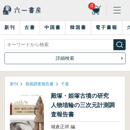
0
新刊
古書
中国書
韓国書
電子書籍
詳細検索
新刊
発掘調査報告書
千葉
殿塚・姫塚古墳の研究
人物埴輪の三次元計測調
査報告書
城倉正祥 編