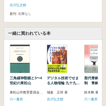
2012年)調査
吉川弘文館
第1章 調査の概要
新刊
在庫なし
第2章 GPR探査の成果
第3章 測量調査の成果
第3部 人物埴輪の写真撮影と三次元計測
第1章 撮影と計測の方法
一緒に買われている本
第2章 PEAKITの原理と埴輪の画像処理
第3章 殿塚古墳出土の埴輪
第4章 姫塚古墳出土の埴輪
第4部 壮麗な九十九里の埴輪群像―古墳別集
合写真集―
結言―成果と今後の課題―
執筆者一覧・謝辞・報告書抄録
三角縁神獣鏡と3〜4
デジタル技術でせま
殷代青銅器の
世紀の東松山
る人物埴輪 九十九里
制 青銅器と
(責任編著) 城倉正祥
の古墳と出土遺物
製作からみる
(編著) 奥住 淳・中村一郎・横山 真・千葉 史・
東松山市教育委員会 編
城倉 正祥 著
鈴木舞 著
業
伝田郁夫・ナワビ矢麻
六一書房
吉川弘文館
六一書房
渡邉 玲・石井友菜・小林和樹・根本 佑・谷川