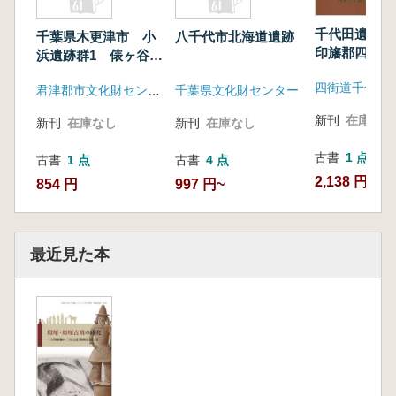
千代田遺跡 
千葉県木更津市 小
八千代市北海道遺跡
印旛郡四街道
浜遺跡群1 俵ヶ谷古
墳群
君津郡市文化財センター
千葉県文化財センター
新刊
在庫なし
新刊
在庫なし
新刊
在庫なし
古書
1 点
古書
1 点
古書
4 点
2,138 円
854 円
997 円~
最近見た本