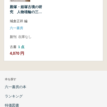
殿塚・姫塚古墳の研
究 人物埴輪の三次
元計測調査報告書
城倉正祥 編
六一書房
新刊
在庫なし
古書
1 点
4,070 円
本を探す
六一書房の本
ランキング
特価図書