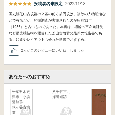
投稿者名未設定
2022/11/18
国史跡芝山古墳群の２基の前方後円墳は、複数の人物埴輪な
どで有名だが、発掘調査が実施されたのが昭和31年
（1956）と古いものであった。本書は、埴輪の三次元計測
など最先端技術を駆使した芝山古墳群の最新の報告書であ
る。印刷やレイアウトも優れた良書でおすすめ。
2人がこのレビューにいいね！しました
あなたへのおすすめ
千葉県木更
八千代市北
津市 小浜
海道遺跡
遺跡群1
俵ヶ谷古墳
群