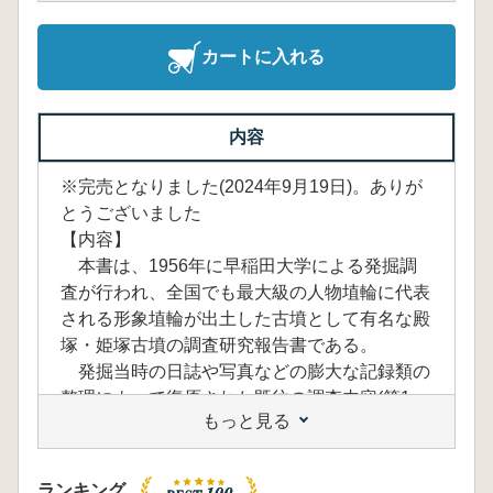
カートに入れる
内容
※完売となりました(2024年9月19日)。ありが
とうございました
【内容】
本書は、1956年に早稲田大学による発掘調
査が行われ、全国でも最大級の人物埴輪に代表
される形象埴輪が出土した古墳として有名な殿
塚・姫塚古墳の調査研究報告書である。
発掘当時の日誌や写真などの膨大な記録類の
整理によって復原された既往の調査内容(第1
もっと見る
部)、2012年に実施した墳丘測量・地中レーダ
ー探査の成果(第2部)、3Dスキャナーを用いた
詳細な三次元計測に基づく人物埴輪などの実測
ランキング