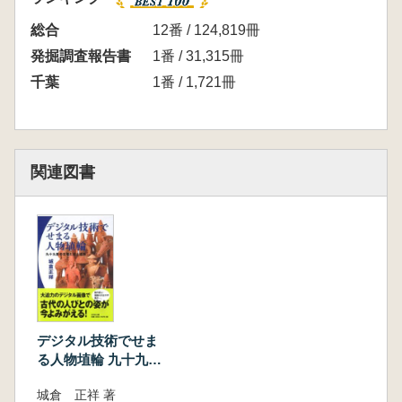
図や高精細カラー写真の提示(第3部)、文化財
プロカメラマンによる九十九里地域の形象埴輪
総合
12番 / 124,819冊
群像の集合写真(第4部)など、新旧にわたる調
発掘調査報告書
1番 / 31,315冊
査研究の成果を収録している。
千葉
1番 / 1,721冊
早稲田大学と地元住民が一体となって実施し
た「地域発掘」から60年余の時を経て、基礎資
料の提示を重視しつつも、最新のデジタル考古
学とその意義についても果敢に挑戦した研究書
関連図書
である。
【目次】
例言
序言―調査の概要と本書のねらい―
第1部 殿塚・姫塚古墳の発掘(Ⅰ期1956年)調
査
第1章 調査日誌の整理
デジタル技術でせま
第2章 過去の調査概要と写真の整理
る人物埴輪 九十九里
第3章 古墳と出土遺物の保存と活用
の古墳と出土遺物
城倉 正祥 著
第2部 殿塚・姫塚古墳の測量・GPR(Ⅲ期1次