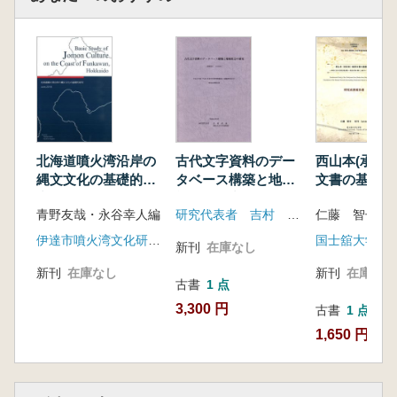
北海道噴火湾沿岸の
古代文字資料のデー
西山本(承空本
縄文文化の基礎的研
タベース構築と地域
文書の基礎
究
社会の研究
中世における
青野友哉・永谷幸人編
研究代表者 吉村 武彦
仁藤 智子
生院・承空を
く人的ネット
伊達市噴火湾文化研究所
国士舘大学
新刊
在庫なし
の解明
新刊
在庫なし
新刊
在庫なし
古書
1 点
3,300 円
古書
1 点
1,650 円