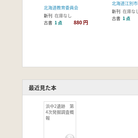
北海道江別市
北海道教育委員会
新刊
在庫な
新刊
在庫なし
古書
1 点
880 円
古書
1 点
最近見た本
浜中2遺跡 第
4次発掘調査概
報