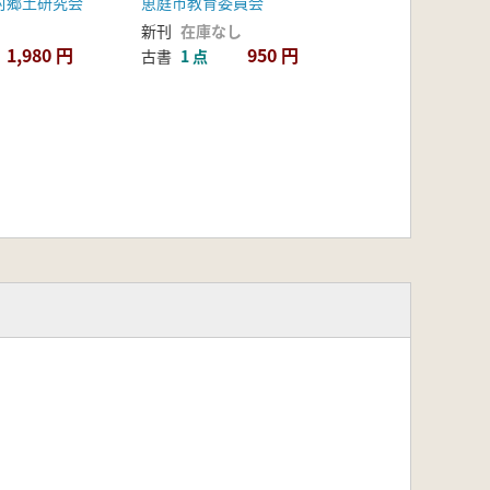
村郷土研究会
恵庭市教育委員会
新刊
在庫なし
1,980 円
950 円
古書
1 点