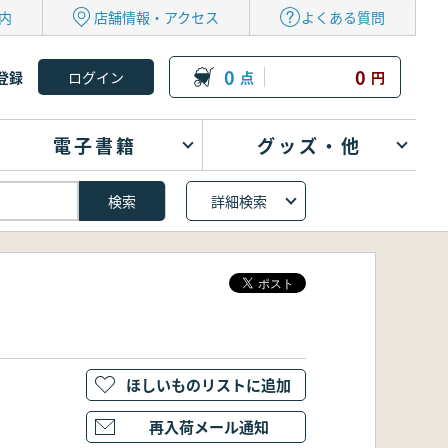
内
店舗情報・アクセス
よくある質問
0
0
登録
点
円
電子書籍
グッズ・他
詳細検索
ほしいものリストに追加
再入荷メール通知