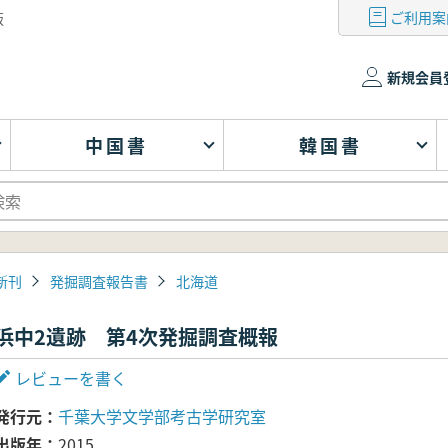
ご利用案
版
新規会員
中国書
韓国書
新刊
発掘調査報告書
北海道
浜中2遺跡 第4次発掘調査概報
レビューを書く
発行元
千葉大学文学部考古学研究室
出版年
2015