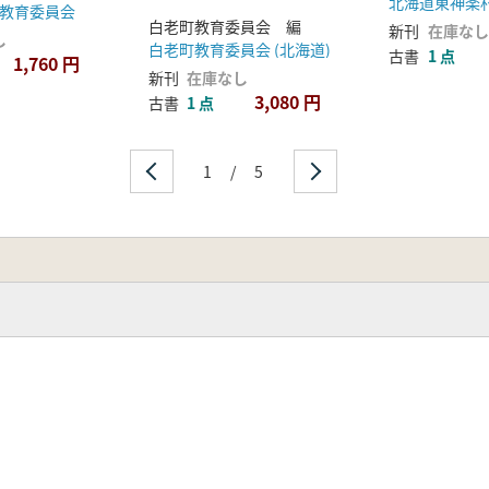
北海道東神楽
教育委員会
44年度〜平成7年度
白老町教育委員会 編
新刊
在庫なし
し
白老町教育委員会 (北海道)
古書
1 点
1,760 円
新刊
在庫なし
3,080 円
古書
1 点
1
/
5