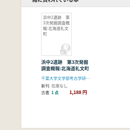
浜中2遺跡 第
3次発掘調査概
報:北海道礼文
町
浜中2遺跡 第3次発掘
調査概報:北海道礼文町
千葉大学文学部考古学研究室
新刊
在庫なし
1,188 円
古書
1 点