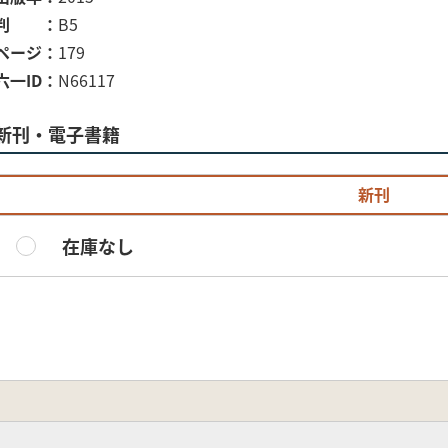
判
B5
ページ
179
六一ID
N66117
新刊・電子書籍
新刊
在庫なし