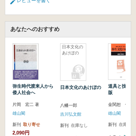
レビューを書く
あなたへのおすすめ
日本文化の
あけぼの
弥生時代渡来人から
道具と技術 
日本文化のあけぼの
倭人社会へ
版
片岡 宏二 著
金関恕 佐原真
八幡一郎
雄山閣
雄山閣
吉川弘文館
新刊
取り寄せ
新刊
在庫なし
新刊
在庫なし
2,090円