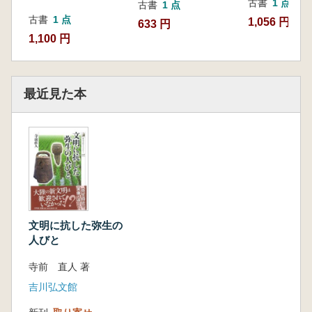
古書
1 点
古書
1 点
古書
1 点
1,056 円
633 円
1,100 円
最近見た本
文明に抗した弥生の
人びと
寺前 直人 著
吉川弘文館