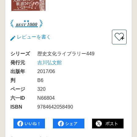
レビューを書く
＋
シリーズ
歴史文化ライブラリー449
発行元
吉川弘文館
出版年
2017/06
判
B6
ページ
320
六一ID
N66804
ISBN
9784642058490