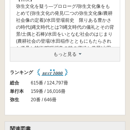
弥生文化を疑う―プロローグ/弥生文化像をも
とめて(弥生文化の発見/二つの弥生文化像/農耕
社会像の定着)/水田登場前史 限りある豊かさ
の時代(縄文時代とは?/縄文時代の儀礼とその背
景/土偶と石棒)/水田をいとなむ社会のはじまり
(農耕社会の登場/水田稲作とともにもたらされ
た道具と技術/狩猟採集の技の継続と発展/水田
もっと見る
稲作を開始した社会の人間関係/財産と生命を
守る施設)/東から西へ 土偶と石棒にみる儀礼
の系譜(水田稲作開始期の土偶の起源/弥生時代
ランキング
の石棒)/多様な金属器社会 弥生時代中期(金属
器社会と権力/青銅製武器の祭器化をめぐって/
総合
615番 / 124,797冊
銅鐸と社会/石器をつかい続けた社会)/文明と野
単行本
159番 / 16,016冊
生の対峙としての弥生時代―エピローグ
弥生
20番 / 646冊
関連図書