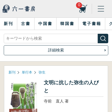
0
新刊
古書
中国書
韓国書
電子書籍
詳細検索
新刊
単行本
弥生
文明に抗した弥生の人び
と
寺前 直人 著