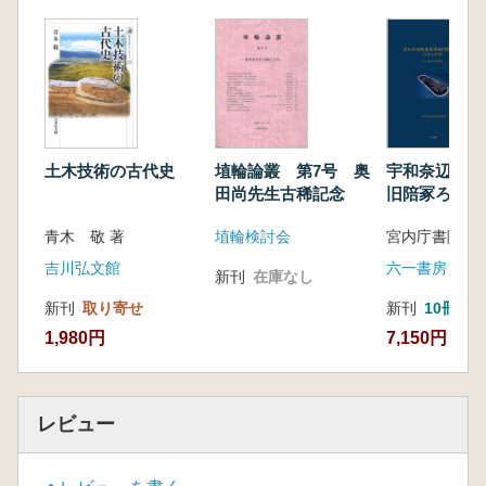
土木技術の古代史
埴輪論叢 第7号 奥
宇和奈辺陵墓
田尚先生古稀記念
旧陪冢ろ号(
墳) 出土遺
青木 敬 著
埴輪検討会
報告
吉川弘文館
六一書房
新刊
在庫なし
新刊
取り寄せ
新刊
10冊以
1,980円
7,150円
レビュー