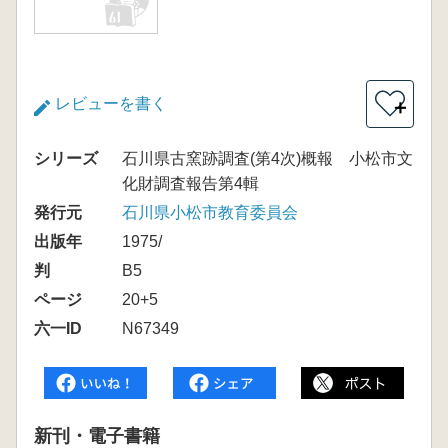
レビューを書く
＋
シリーズ
石川県古窯跡調査(第4次)概報 小松市文
化財調査報告第4輯
発行元
石川県小松市教育委員会
出版年
1975/
判
B5
ページ
20+5
六一ID
N67349
新刊・電子書籍