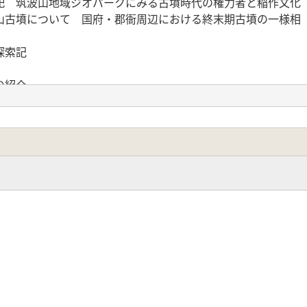
祀 筑波山地域ジオパークにみる古墳時代の権力者と稲作文化
山古墳について 国府・郡衙周辺における終末期古墳の一様相
探索記
の紹介
跡の痕跡
風土記』自画自賛