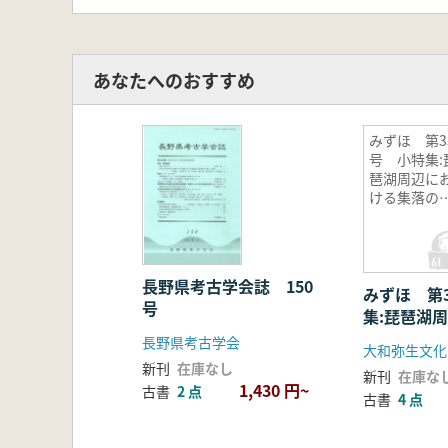
あなたへのおすすめ
みずほ 第3
号 小特集:
琶湖周辺に
ける集落の
相
長野県考古学会誌 150
みずほ 第
号
集:琵琶湖
集落の様相
長野県考古学会
大和弥生文化
新刊
在庫なし
新刊
在庫な
1,430 円~
古書
2 点
古書
4 点