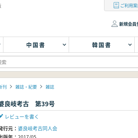
ご利用案
版
新規会員
中国書
韓国書
新刊
雑誌・紀要
雑誌
婆良岐考古 第39号
レビューを書く
発行元
婆良岐考古同人会
出版年
2017/05