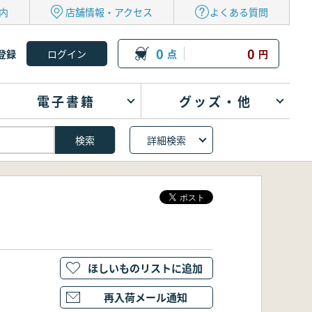
内
店舗情報・アクセス
よくある質問
0
0
登録
点
円
電子書籍
グッズ・他
詳細検索
ほしいものリストに追加
再入荷メール通知