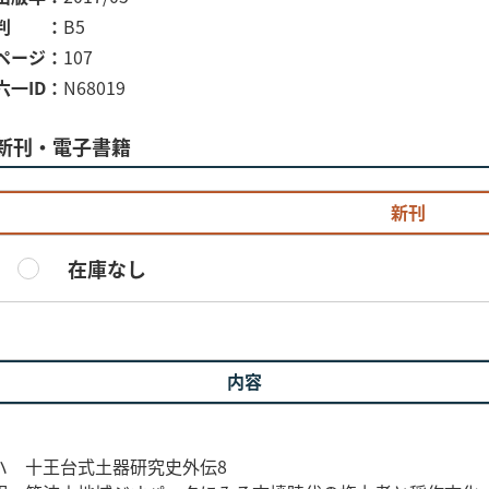
判
B5
ページ
107
六一ID
N68019
新刊・電子書籍
新刊
在庫なし
内容
ハ 十王台式土器研究史外伝8