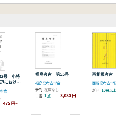
3
琵
お
様
福島考古 第55号
西相模考古
33号 小特
周辺における
福島県考古学会
西相模考古学
新刊
在庫なし
新刊
10冊以
の会
3,080 円
古書
1 点
し
475 円~