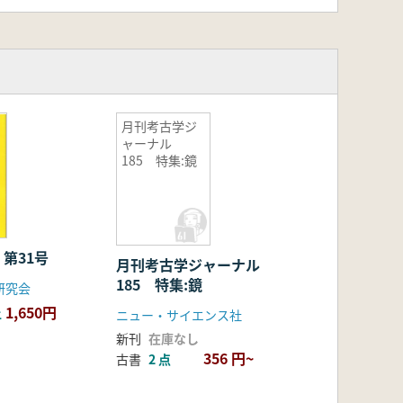
月刊考古学ジ
ャーナル
185 特集:鏡
 第31号
月刊考古学ジャーナル
185 特集:鏡
研究会
1,650円
上
ニュー・サイエンス社
新刊
在庫なし
356 円~
古書
2 点