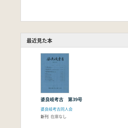
最近見た本
婆良岐考古 第39号
婆良岐考古同人会
新刊
在庫なし