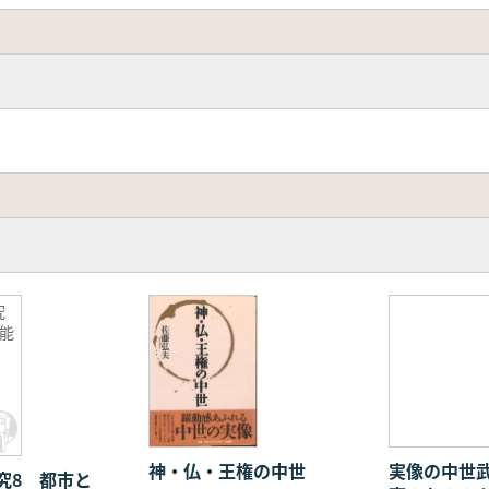
究
能
神・仏・王権の中世
実像の中世
究8 都市と