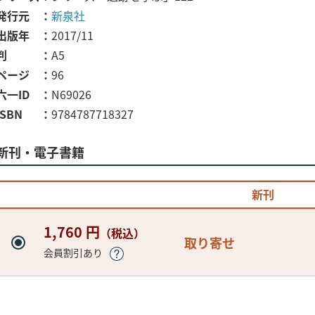
発行元
新泉社
出版年
2017/11
判
A5
ページ
96
六一ID
N69026
ISBN
9784787718327
新刊・電子書籍
新刊
1,760 円
（税込）
取り寄せ
会員割引あり