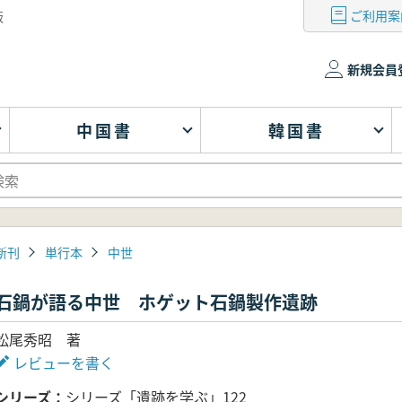
ご利用案
版
新規会員
中国書
韓国書
新刊
単行本
中世
石鍋が語る中世 ホゲット石鍋製作遺跡
松尾秀昭 著
レビューを書く
シリーズ
シリーズ「遺跡を学ぶ」122