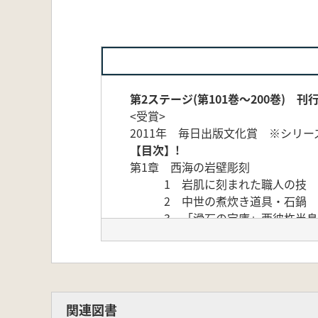
第2ステージ(第101巻～200巻) 刊
<受賞>
2011年 毎日出版文化賞 ※シリ
【目次】!
第1章 西海の岩壁彫刻
1 岩肌に刻まれた職人の技
2 中世の煮炊き道具・石鍋
3 「滑石の宝庫」西彼杵半島
第2章 ホゲット石鍋製作遺跡
1 石鍋を追った先人たち
2 山中に広がる製作遺跡
3 他地域の製作遺跡
関連図書