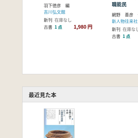
職能民
羽下徳彦 編
吉川弘文館
網野 善彦
新刊
在庫なし
新人物往来社
1,980 円
古書
1 点
新刊
在庫な
古書
1 点
最近見た本