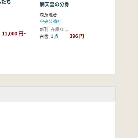
ふたち
醐天皇の分身
森茂暁著
中央公論社
新刊
在庫なし
11,000 円~
396 円
古書
1 点