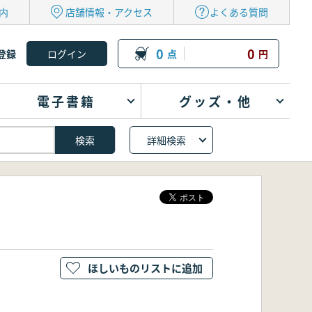
内
店舗情報・アクセス
よくある質問
0
0
登録
点
円
電子書籍
グッズ・他
詳細検索
ほしいものリストに追加