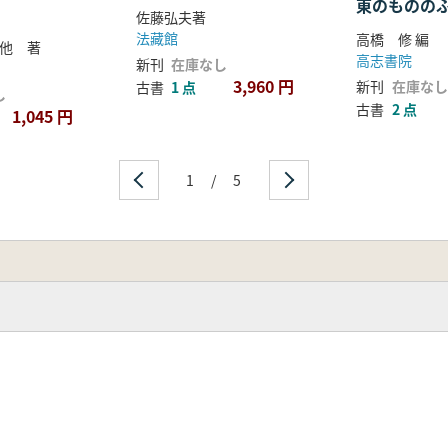
東のものの
佐藤弘夫著
法藏館
高橋 修 編
 他 著
高志書院
新刊
在庫なし
3,960 円
新刊
在庫なし
古書
1 点
し
古書
2 点
1,045 円
1
/
5