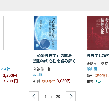
「心象考古学」の試み
考古学と精
造形物の心性を読み解く
金関 恕 桑原
ンス社
雄山閣
利部 修 著
雄山閣
3,300円
新刊
取り寄せ
3,080円
2,200 円
新刊
取り寄せ
古書
1 点
1
/
20