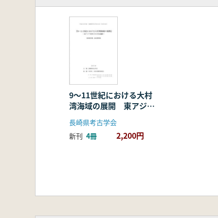
4 石鍋製作の実態と変遷
第3章 列島に普及した石鍋
1 どこで出土しているのか
2 だれが運んだのか
3 どのように使ったのか
4 石鍋が語る中世の実像
第4章 石鍋の終焉とこれから
9〜11世紀における大村
湾海域の展開 東アジア
1 石工技術の伝播
世界の中の竹松遺跡
2 石鍋製作所の終焉
長崎県考古学会
3 今後の石鍋研究と遺跡の保
2,200円
新刊
4冊