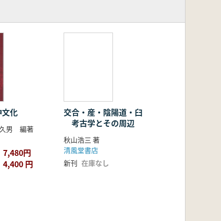
神文化
交合・産・陰陽道・臼
考古学とその周辺
 久男 編著
秋山浩三 著
清風堂書店
7,480円
4,400 円
新刊
在庫なし