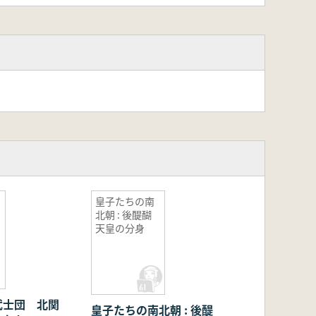
皇子たちの南
北朝 : 後醍醐
天皇の分身
武士団 北関
皇子たちの南北朝 : 後醍