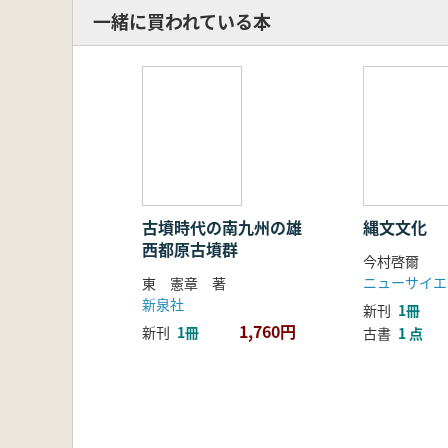
一緒に買われている本
古墳時代の南九州の雄
縄文文化
西都原古墳群
今村啓爾
ニューサイエ
東 憲章 著
新泉社
新刊
1冊
1,760円
新刊
1冊
古書
1 点