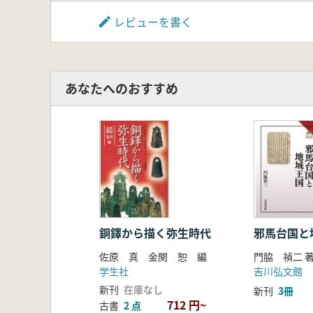
レビューを書く
あなたへのおすすめ
銅鐸から描く弥生時代
邪馬台国と
佐原 真 金関 恕 編
門脇 禎二 
学生社
吉川弘文館
新刊
在庫なし
新刊
3冊
712 円~
古書
2 点