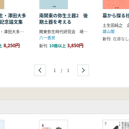
古之文化」 ―
時代」は成立するのか ―
と文化伝播論 ―
南関東の弥生土器2 後
墓から探る
生・澤田大多
期土器を考える
希記念論文集
級 ―
の相違 ―
雄山閣
関東弥生時代研究会 埼玉土器観会 八千代栗谷遺跡研究会 編
竹石健二先生・澤田大多郎先生の古希を祝う会 編
六一書房
新刊
在庫なし
時代の再定義 ―
3,850円
8,250円
新刊
10冊以上
上
の担い手 ―
生文化波及の実態 ―
の地域性 ―
ロセス考古学 ―
1
/
1
器の出現とその役割 ―
理論 ―
観とレプリカ・セム法―
構・遺物 ―
と実像 ―
生 ―
師器 ―