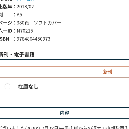
出版年
2018/02
判
A5
ページ
380頁 ソフトカバー
六一ID
N70215
ISBN
9784864450973
新刊・電子書籍
新刊
在庫なし
内容
ました(2020年2月28日)→書店様からの返本で少部数再入荷・