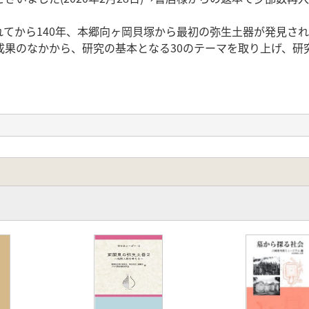
から140年、本郷向ヶ岡貝塚から最初の弥生土器が発見され
成果のなかから、研究の基本となる30のテーマを取り上げ、研
目的と弥生文化研究略史 ―
弥生時代像 ―
学 ―
ヶ岡・駒込 ―
考古学研究 ―
金属器 ―
痕・遺物・遺跡 ―
リティーの所在 ―
 ―
林行雄 ―