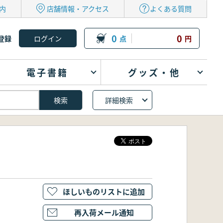
内
店舗情報・アクセス
よくある質問
0
0
登録
点
円
電子書籍
グッズ・他
詳細検索
ほしいものリストに追加
再入荷メール通知