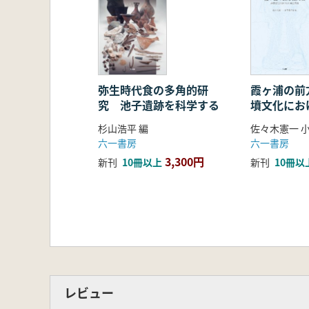
29.年代決定論― 年代の求め方とそ
30.自然科学分析の応用― 導入の
註
引用文献
おわりに
弥生時代食の多角的研
霞ヶ浦の前
究 池子遺跡を科学する
墳文化にお
【著者略歴】
縁
浜田晋介
(はまだ しんすけ)
杉山浩平 編
佐々木憲一 
1959年神奈川県生まれ。日本大学
六一書房
六一書房
川崎市市民ミュージアム学芸員をへ
3,300円
新刊
10冊以上
新刊
10冊以
博士(歴史学:専修大学)
主要著書
『弥生農耕集落の研究』雄山閣、201
『加瀬台遺跡群の研究』日本大学文理学
『墓から探る社会』雄山閣、2009年(
『南関東の弥生土器2』六一書房、200
レビュー