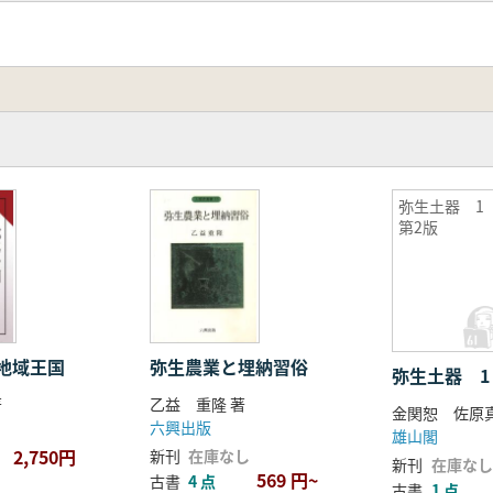
弥生土器 
第2版
地域王国
弥生農業と埋納習俗
弥生土器 1
著
乙益 重隆 著
金関恕 佐原真
六興出版
雄山閣
2,750円
新刊
在庫なし
新刊
在庫なし
569 円~
古書
4 点
古書
1 点