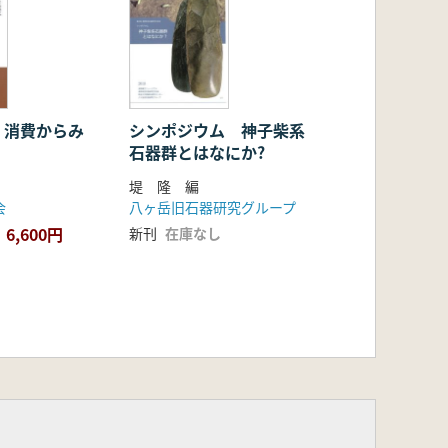
・消費からみ
シンポジウム 神子柴系
石器群とはなにか?
堤 隆 編
会
八ヶ岳旧石器研究グループ
6,600円
新刊
在庫なし