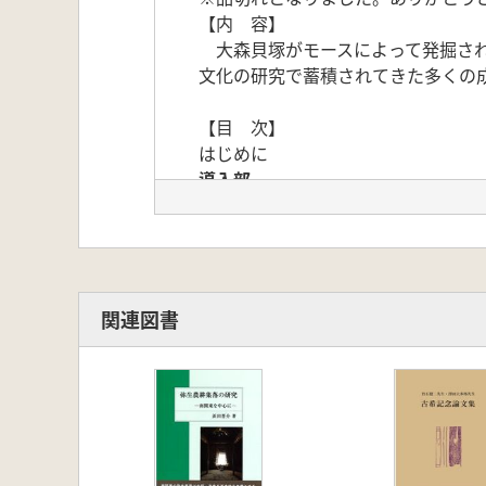
【内 容】
大森貝塚がモースによって発掘されて
文化の研究で蓄積されてきた多くの
【目 次】
はじめに
導入部
1.本書を読むにあたって― 本書の
2.弥生文化研究の現在の到達点― 
戦前の弥生文化研究
3.初期の歴史理解― 皇国史観と考古
4.黎明期の三つの発掘― 大森・向
関連図書
5.弥生民族論争― 戦前の人類学・
6.弥生式土器文化の内容― 石器と
7.原始農業探究の方法― 実物・圧
8.原始農業をめぐって― プライオ
9.土器の編年研究― 相対年代と層位
10.土器の研究方法― 山内清男と小