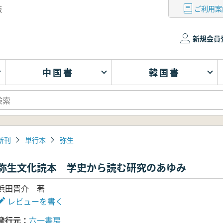
ご利用案
版
新規会員
中国書
韓国書
新刊
単行本
弥生
弥生文化読本 学史から読む研究のあゆみ
浜田晋介 著
レビューを書く
発行元
六一書房