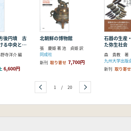
の問題点 ―
歴史・適用と限界 ―
方後円墳 古
北朝鮮の博物館
石器の生産
ける中央と周
た弥生社会
張 慶姫 著 池 貞姫 訳
同成社
小野寺洋介 編
森 貴教 著
文理学部卒。
九州大学出版
7,700円
新刊
取り寄せ
て、現在、日本大学文理学部教授。
6,600円
上
新刊
取り寄せ
1
/
20
1年
部、2017年(共著)
共著)
9年(共著)