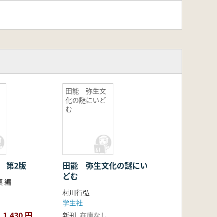
1
田能 弥生文
化の謎にいど
む
 第2版
田能 弥生文化の謎にい
どむ
 編
村川行弘
学生社
1,430 円
新刊
在庫なし