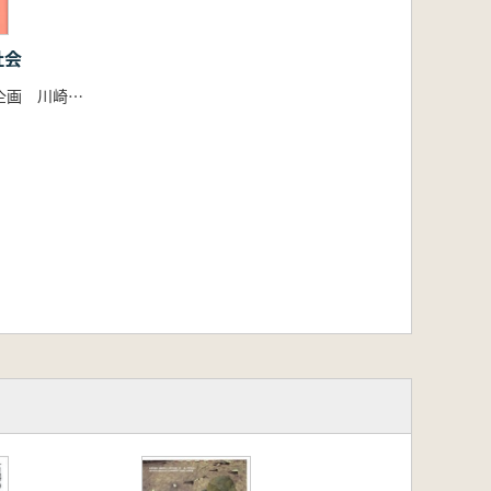
社会
土生田純之 企画 川崎市民ミュージアム 編