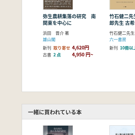
11.弥生式文化の枠組み― 「日本遠
12.「ミネルヴァ論争」― 「弥生
13.弥生式文化東漸論― 文化変容論
竹石健二先
弥生農耕集落の研究 南
郎先生 古
関東を中心に
14.戦前の唯物史観― 社会構造と階
15.戦前の弥生集落論― 縄文集落と
浜田 晋介 著
戦後の弥生文化研究
六一書房
雄山閣
16.戦後の弥生時代の枠組み― 弥生
4,620円
新刊
10冊以
新刊
取り寄せ
17.戦後の弥生民族論争― 弥生文化
4,950 円~
古書
2 点
18.戦後の東漸論とその変化― 弥
19.弥生時代の東西南北― 弥生時代
20.戦後の研究方法― 唯物史観とプ
21.金属器の在り方― 青銅器・鉄
22.階級社会の形成論― 考古資料と
23.弥生農業の実像― 水田単作史
24.高地性集落論― 高地性集落と遺
25.争乱の時代― 実証と地域性 ―
一緒に買われている本
26.大規模集落と小規模集落― 虚像
27.墓制論― 弥生墳墓から古墳の発
28.古墳時代との境― 弥生土器と土