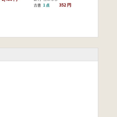
352 円
古書
1 点