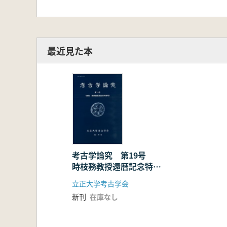
最近見た本
考古学論究 第19号
時枝務教授還暦記念特集
号
立正大学考古学会
新刊
在庫なし