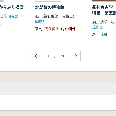
からみた播磨
北朝鮮の博物館
季刊考古学
特集 須恵
第19回播磨考古学研究集会実行委員会
張 慶姫 著 池 貞姫 訳
地の古墳文
同成社
酒井 清治 編
し
雄山閣
7,700円
新刊
取り寄せ
新刊
1冊
1
/
20