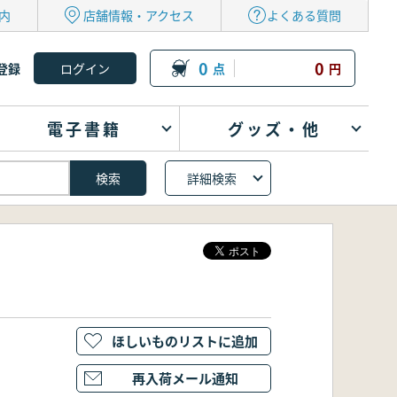
内
店舗情報・アクセス
よくある質問
0
0
登録
点
円
電子書籍
グッズ・他
詳細検索
ほしいものリストに追加
再入荷メール通知