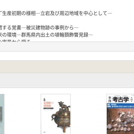
丁生産初期の様相―立岩及び周辺地域を中心として―
関する覚書―被災建物跡の事例から―
来の環境―群馬県内出土の埴輪頚飾瞥見録―
を実景から探る
古代中世山岳寺院の大規模模平場とその特徴
教との関連で―
様態
世瓦屋について
の型式と展開―下里。青山板碑製作遺跡の事例―
先史文化
学―ガンダーラ・インド編―
像に見る水瓶と柄香炉考―特に敦違莫高窟・安西楡林窟の事例
史教育と考古学(二)―旧石器時代から古墳時代まで、神奈川県