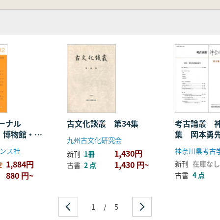
ャーナル
古文化談叢 第34集
考古論叢 
集 博物館・資
集 岡本勇
九州古文化研究会
学
号
ンス社
神奈川県考古
1,430円
新刊
1冊
1,884円
1,430 円~
新刊
在庫なし
せ
古書
2 点
880 円~
古書
4 点
1
/
5