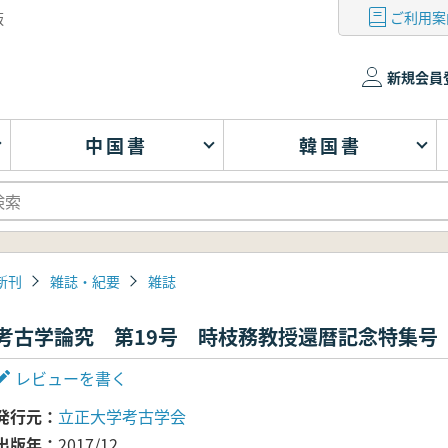
ご利用案
版
新規会員
中国書
韓国書
新刊
雑誌・紀要
雑誌
考古学論究 第19号 時枝務教授還暦記念特集号
レビューを書く
発行元
立正大学考古学会
出版年
2017/12