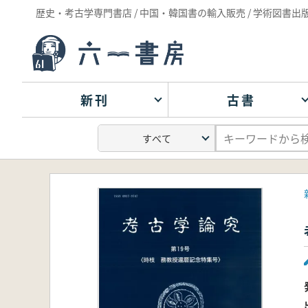
歴史・考古学専門書店 / 中国・韓国書の輸入販売 / 学術図書出
新刊
古書