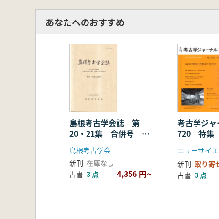
あなたへのおすすめ
島根考古学会誌 第
考古学ジ
20・21集 合併号 山
720 特
本清先生追悼 島根考古
料館と考古
島根考古学会
ニューサイエ
学会創立20周年記念特
新刊
在庫なし
新刊
取り寄
集号
4,356 円~
古書
3 点
古書
3 点