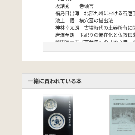
坂詰秀一 巻頭言
福島日出海 北部九州における石庖
池上 悟 横穴墓の描出法
神林幸太朗 古墳時代の土器所有に
唐澤至朗 玉祀りの偏在化と仏教伝
藤田富士夫『万葉集』の「榊之渡」
上野川勝 北東日本と畿内における
利部修 平安仏教の×形文―真言密
斎木 勝 中世における石工の存在
小林康幸 上野・北武蔵における中
磯野治司 採石場周辺における板碑
一緒に買われている本
関 俊彦 米国ワシントン州北部の
磯部武男 禅定印と結助欧坐の考古
大竹憲治 河西回廊仏蹟の壁画・塑
剱持輝久 戦後における小学校の歴
あとがき