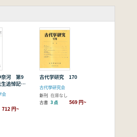
神奈河 第9
古代学研究 170
先生追悼記念
古代學研究会
学会
新刊
在庫なし
569 円~
古書
3 点
712 円~