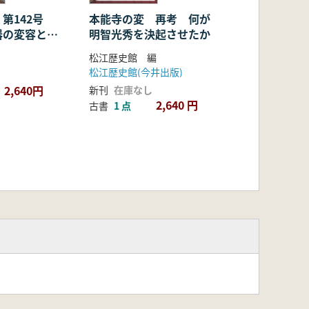
 第142号
本能寺の変 再考 何が
器の変容と各
明智光秀を決起させたか
化
松江歴史館 編
松江歴史館(今井出版)
2,640円
新刊
在庫なし
2,640 円
古書
1 点