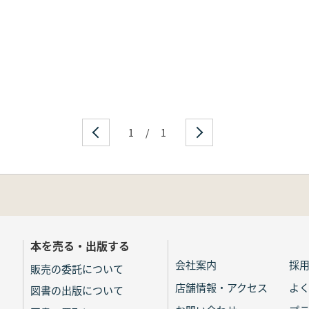
・消費形態
化
ける砥石使用形態
使用形態
1
/
1
価
ワークの変化
器化
本を売る・出版する
変化
会社案内
採
係
販売の委託について
・消費形態の変遷過程
店舗情報・アクセス
よ
図書の出版について
諸段階