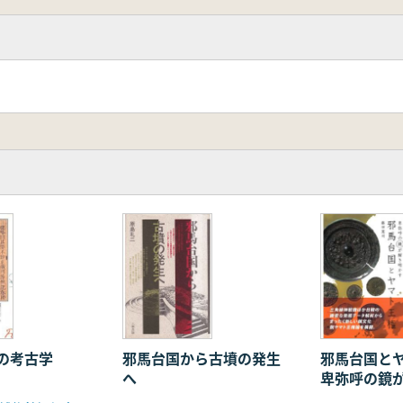
例との比較
刃石斧の流入の背景
文化の展開と石器生産
斧出現の意義
刃石斧の流入と弥生文化への影響
石器生産と消費形態
製作 五徳畑ケ田遺跡を対象として
分業化の過程
の考古学
邪馬台国から古墳の発生
邪馬台国と
へ
卑弥呼の鏡