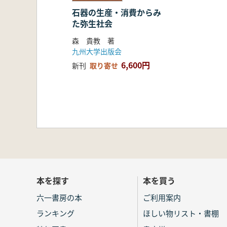
第4章 農工具の鉄器化と石器生産
石器の生産・消費からみ
第1節 研究の現状と課題
た弥生社会
1.研究史
2.本章の課題
森 貴教 著
第2節 砥石使用形態からみた鉄器
九州大学出版会
1.資料と方法
6,600円
新刊
取り寄せ
2.朝鮮半島南部初期鉄器時代にお
3.弥生時代後半期における砥石
4.青灰色泥岩製定形砥石の分布
5.弥生時代における鉄器化の評
6.鍛冶技術の導入と交易ネット
第3節 木製斧柄からみた工具の鉄
1.資料と方法
2.斧柄の形態分類
3.斧柄量比の時期的変遷
本を探す
本を買う
4.斧柄形態・斧身装着部の法量
5.工具の鉄器化と石斧生産の関
六一書房の本
ご利用案内
第4節 農工具の鉄器化と石器生産
ランキング
ほしい物リスト・書棚
1.鉄器生産の動向と工具変遷の