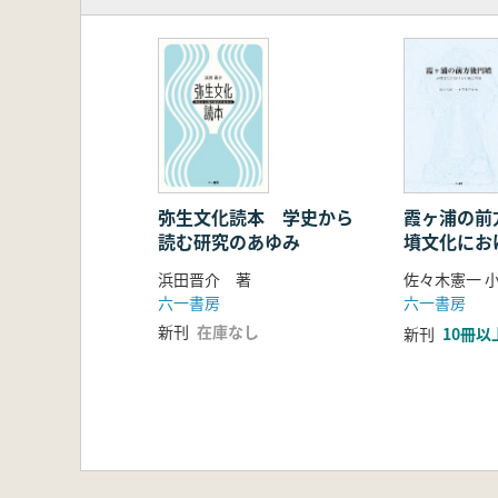
1.石器生産に関する研究
2.石器の流通・消費形態に関す
3.農工具の鉄器化に関する研究
第4節 本書で解決すべき問題の所
第5節 資料・方法・理論
1.本書で扱う資料
2.方法の検討
3.理論(用語と理論的枠組みの整理
第2章 朝鮮半島南部における石器
弥生文化読本 学史から
霞ヶ浦の前
読む研究のあゆみ
墳文化にお
第1節 本章の課題
縁
第2節 柱状片刃石斧の分類と編年
浜田晋介 著
佐々木憲一 
1.資料と方法
六一書房
六一書房
2.柱状片刃石斧の分類
新刊
在庫なし
新刊
10冊以
3.有溝石斧の分類
4.編年・段階設定
第3節 柱状片刃石斧生産の展開
1.嶺南1・2期
2.嶺南3・4期
第4節 弥生時代開始期前後におけ