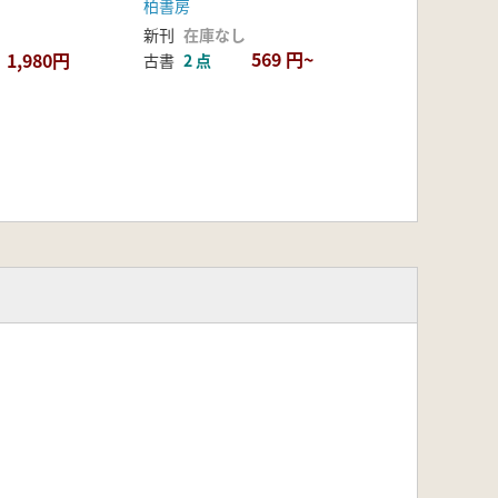
柏書房
新刊
在庫なし
569 円~
1,980円
古書
2 点