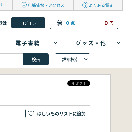
内
店舗情報・アクセス
よくある質問
0
0
登録
点
円
電子書籍
グッズ・他
詳細検索
ほしいものリストに追加