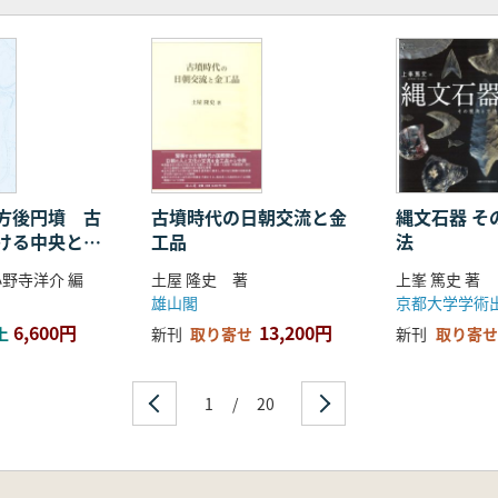
る研究
在
)
生産・消費形態と弥生社会への影響
方後円墳 古
古墳時代の日朝交流と金
縄文石器 そ
ける中央と周
工品
法
小野寺洋介 編
土屋 隆史 著
上峯 篤史 著
雄山閣
京都大学学術
6,600円
13,200円
上
新刊
取り寄せ
新刊
取り寄せ
1
/
20
る片刃石斧の流入