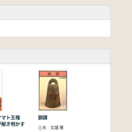
ヤマト王権
銅鐸
が解き明かす
三木 文雄 著