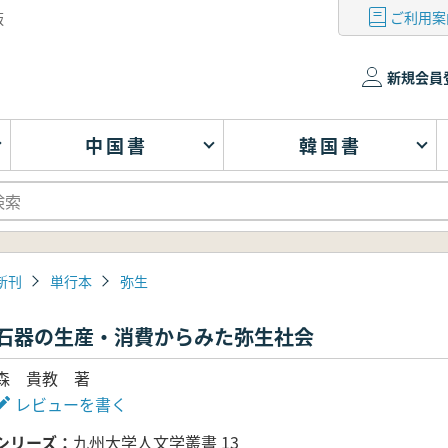
ご利用案
版
新規会員
中国書
韓国書
新刊
単行本
弥生
石器の生産・消費からみた弥生社会
森 貴教 著
レビューを書く
シリーズ
九州大学人文学叢書 13