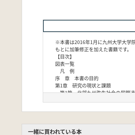
※本書は2016年1月に九州大学大
もとに加筆修正を加えた書籍です。
【目次】
図表一覧
凡 例
序 章 本書の目的
第1章 研究の現状と課題
第1節 北部九州弥生社会の展開過
1.北部九州という地域の設定
2.遺跡・遺構に基づく弥生社会の
3.弥生社会の成層化と首長層の
第2節 朝鮮半島南部青銅器・初期
第3節 弥生時代石器研究の動向
一緒に買われている本