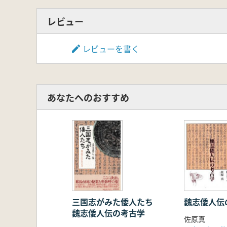
1.資料と方法
2.片刃石斧の具体例
レビュー
3.朝鮮半島南部青銅器時代の類
4.弥生時代開始期前後における片
レビューを書く
第5節 朝鮮半島南部における農耕
1.朝鮮半島南部における有溝石
2.石斧生産遺跡の類型化
3.弥生時代開始期前後における片
あなたへのおすすめ
第3章 弥生時代北部九州における
第1節 両刃石斧の生産
1.本節の課題
2.資料と方法
3.今山系石斧の製作
4.北部九州における在地系石斧
5.今山系石斧の規格性の検討
6.今山遺跡における石斧生産と
第2節 両刃石斧の消費形態
三国志がみた倭人たち
魏志倭人伝
1.本節の課題
魏志倭人伝の考古学
佐原真
2.資料と方法