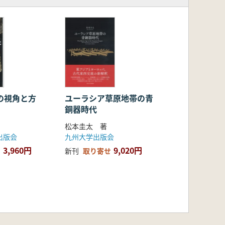
の視角と方
ユーラシア草原地帯の青
銅器時代
松本圭太 著
出版会
九州大学出版会
3,960円
9,020円
新刊
取り寄せ