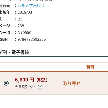
発行元
九州大学出版会
出版年
2018/03
判
B5
ページ
238
六一ID
N70550
ISBN
9784798502236
新刊・電子書籍
新刊
6,600 円
（税込）
取り寄せ
会員割引あり