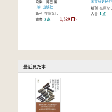
国立歴史民俗
設楽 博己 編
3.石材構成と研磨からみた両刃
山川出版社
新刊
在庫な
4.再加工からみた今山系石斧の
新刊
在庫なし
古書
1 点
5.今山系石斧の消費形態の背景
1,320 円~
古書
2 点
第3節 片刃石斧の生産と消費形態
1.本節の課題
2.資料と方法
3.北部九州における片刃石斧の検討
4.北九州地域(遠賀川以東地域)に
5.層灰岩製片刃石斧の消費形態
6.層灰岩製片刃石斧の生産・消
第4節 石庖丁の生産と消費形態
最近見た本
1.本節の課題
2.資料と方法
3.立岩系石庖丁の製作
4.石材構成からみた石庖丁の入
5.法量からみた立岩系石庖丁の
6.立岩系石庖丁の生産・消費形
第5節 石器器種間の相互関係と通