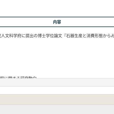
内容
学院人文科学府に提出の博士学位論文『石器生産と消費形態から
程に関する研究動向
展開過程に関する研究
生成に関する研究
鉄器時代における石器研究の動向