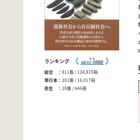
ランキング
総合
811番 / 124,819冊
単行本
203番 / 16,017冊
弥生
28番 / 646冊