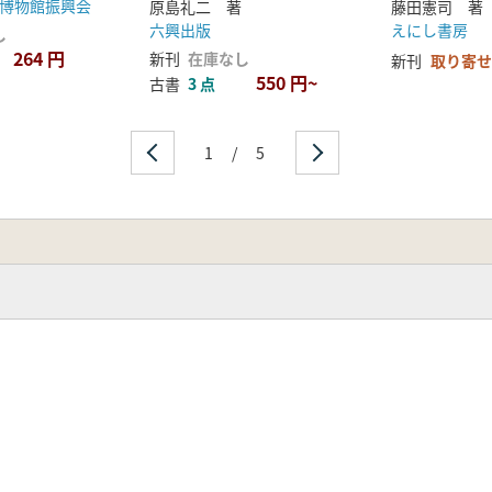
博物館振興会
原島礼二 著
藤田憲司 著
石斧の入手形態
六興出版
えにし書房
し
消費形態
264 円
新刊
在庫なし
新刊
取り寄せ
550 円~
古書
3 点
1
/
5
(仮説A-②の検証)
おける片刃石斧の検討(仮説A-①の検証)
費形態の背景
手形態
消費形態
態の背景
時的変化に関するまとめ