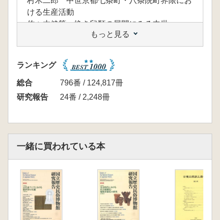
村木二郎 中世京都七条町・八条院町界限にお
ける生産活動
佐々木健策 挽き臼類の展開にみる中世
もっと見る
坪根伸也 中・近世移行期の施錠具と真鍮生産
にみる外来技術導入をめぐる諸問題
齋藤努 津久井城出土金粒かわらけと小田原城
ランキング
出土金箔かわらけ等の主成分分析結果
松田陸彦 現役石材採掘職人が見た大坂城石垣
総合
796番 / 124,817冊
石切丁場跡
研究報告
24番 / 2,248冊
福島金治『名語制』の著者経尊とその周辺
中島圭一 十五世紀生産革命諭再諭
関周一 中世日本における外来技術伝来の諸条
件
一緒に買われている本
【研究ノート】
川口洋平 大航海時代とモノづくり日本
仁藤敦史 官制からみた銭貨鋳造官司の変遷に
ついて