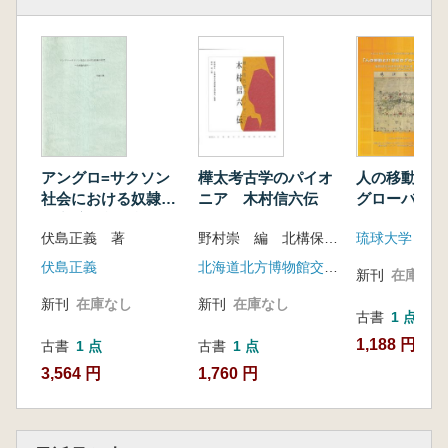
アングロ=サクソン
樺太考古学のパイオ
人の移動と2
社会における奴隷の
ニア 木村信六伝
グローバル社
研究 方法論的試み
伏島正義 著
野村崇 編 北構保男 西田茂 他著
伏島正義
北海道北方博物館交流協会
新刊
在庫なし
新刊
在庫なし
新刊
在庫なし
古書
1 点
1,188 円
古書
1 点
古書
1 点
3,564 円
1,760 円