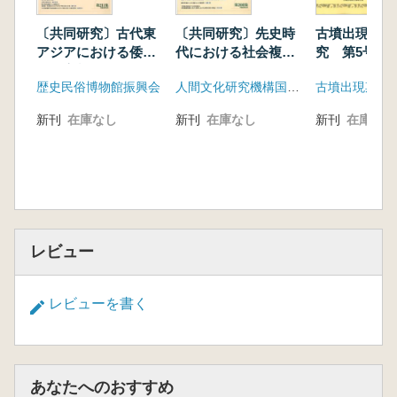
〔共同研究〕古代東
〔共同研究〕先史時
古墳出現期土
アジアにおける倭世
代における社会複雑
究 第5号
界の実態
化・地域多様化の研
歴史民俗博物館振興会
人間文化研究機構国立歴史民俗博物館
古墳出現期土
究
新刊
在庫なし
新刊
在庫なし
新刊
在庫なし
レビュー
レビューを書く
あなたへのおすすめ