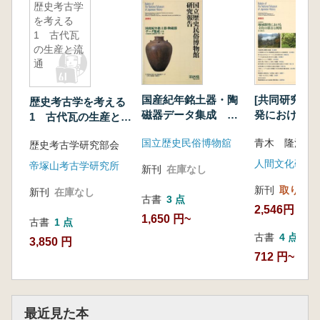
歴史考古学
を考える
1 古代瓦
の生産と流
通
国産紀年銘土器・陶
[共同研究] 
歴史考古学を考える
磁器データ集成 上
発における文
1 古代瓦の生産と流
巻
存と利用
通
国立歴史民俗博物舘
青木 隆浩 編
歴史考古学研究部会
帝塚山考古学研究所
新刊
在庫なし
新刊
取り寄せ
新刊
在庫なし
古書
3 点
2,546円
1,650 円~
古書
1 点
古書
4 点
3,850 円
712 円~
最近見た本