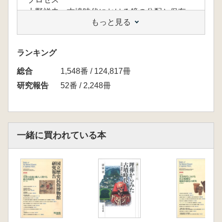
上野祥史 古墳時代における鏡の分配と保有
もっと見る
【第2部】王権の比較
井上直樹 百済の王号・侯号・太守号と将軍号
山本孝文 百済墓制の展開と王権の動向
ランキング
高久健二 新羅積石木椰墓の埋葬プロセス
総合
仁藤敦史 神功紀外交記事の基礎的考察
1,548番 / 124,817冊
【第3部】倭の地域社会
研究報告
52番 / 2,248冊
坂靖 ヤマト王権中枢部の有力地域集団
松木武彦 倭王権の地域構造
若狭徹 東国における古墳時代地域経営の諸段
階
一緒に買われている本
杉井健 弥生時代後期集落の消長よりみた古墳
時代前期有力首長墓系譜出現の背景
【第4部】倭世界の境界
橋本達也 古墳と南島社会
藤沢敦 弥生時代後期から古墳時代の北海道・
東北地方における考古学的文化の分布
髙田貫太 5,6世紀朝鮮半島西南部における