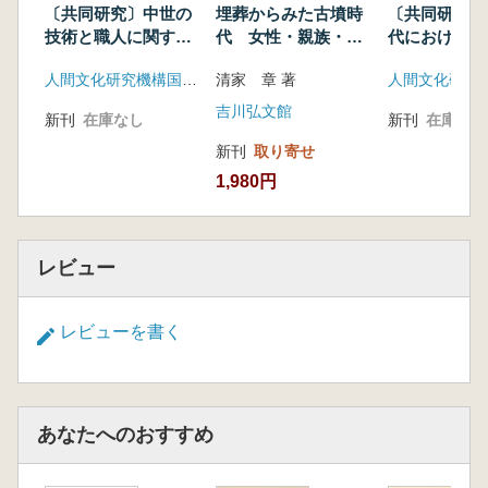
「倭系古墳」の造営背景
〔共同研究〕中世の
埋葬からみた古墳時
〔共同研究〕
技術と職人に関する
代 女性・親族・王
代における社
総合的研究
権
化・地域多様
人間文化研究機構国立歴史民俗博物館
清家 章 著
究
吉川弘文館
新刊
在庫なし
新刊
在庫なし
新刊
取り寄せ
1,980円
レビュー
レビューを書く
あなたへのおすすめ