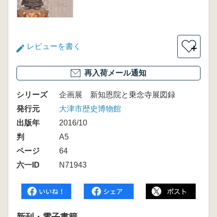
レビューを書く
＋
再入荷メール通知
シリーズ
企画展 新知恩院と乗念寺展図録
発行元
大津市歴史博物館
出版年
2016/10
判
A5
ページ
64
六一ID
N71943