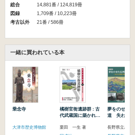
総合
14,881番 / 124,819冊
図録
1,709番 / 10,223冊
考古以外
21番 / 586冊
一緒に買われている本
乗念寺
橘樹官衙遺跡群 : 古
夢をのせた信
代武蔵国に築かれた
道 失われた
政治・文化拠点
軌跡
大津市歴史博物館
栗田 一生 著
長野県立歴史