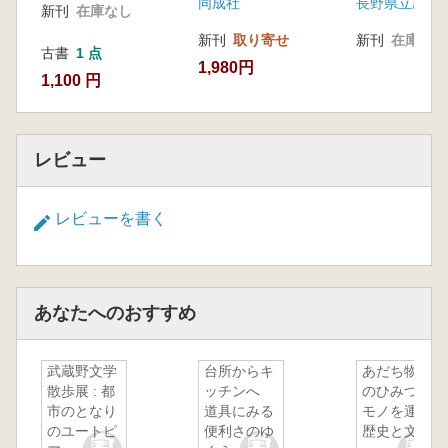
同成社
長野県立歴史
新刊
在庫なし
新刊
取り寄せ
新刊
在庫なし
古書
1 点
1,980円
1,100 円
レビュー
レビューを書く
あなたへのおすすめ
武蔵野文学
台所からキ
あだち物流
散歩展 : 都
ッチンへ
のひみつ :
市のとなり
道具にみる
モノを運ぶ
のユートピ
便利さのゆ
歴史と文化