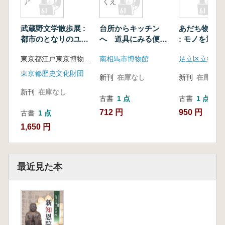
ア
くえ
武蔵野文学散歩展 :
台所からキッチン
あだち物流の
都市のとなりのユー
へ 道具にみる便利
: モノを運ぶ
トピア
さのゆくえ
文化
東京都江戸東京博物館編
南相馬市博物館
足立区立郷土
東京都歴史文化財団
新刊
在庫なし
新刊
在庫なし
新刊
在庫なし
古書
1 点
古書
1 点
712 円
950 円
古書
1 点
1,650 円
最近見た本