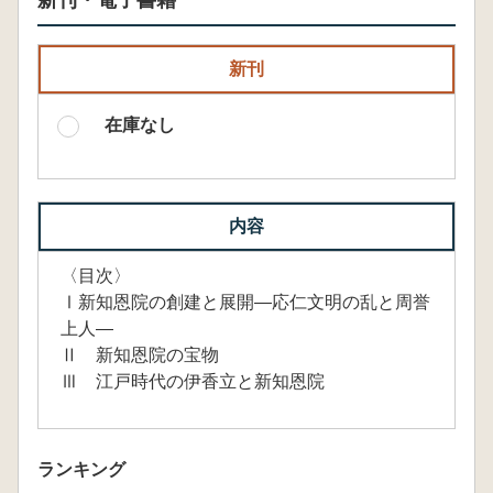
新刊・電子書籍
新刊
在庫なし
内容
〈目次〉
Ⅰ新知恩院の創建と展開―応仁文明の乱と周誉
上人―
Ⅱ 新知恩院の宝物
Ⅲ 江戸時代の伊香立と新知恩院
ランキング