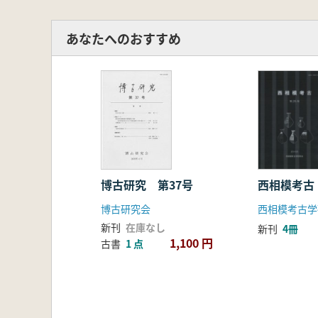
あなたへのおすすめ
博古研究 第37号
西相模考古
博古研究会
西相模考古学
新刊
在庫なし
新刊
4冊
1,100 円
古書
1 点