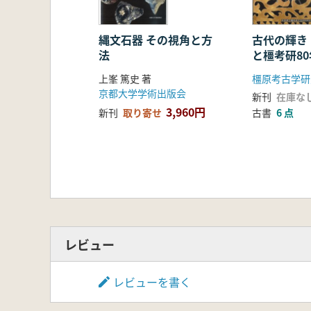
縄文石器 その視角と方
古代の輝き
法
と橿考研80
上峯 篤史 著
京都大学学術出版会
新刊
在庫な
3,960円
新刊
取り寄せ
古書
6 点
レビュー
レビューを書く