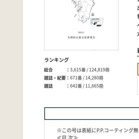
ランキング
総合
3,615番 / 124,819冊
雑誌・紀要
671番 / 14,280冊
雑誌
642番 / 11,665冊
※この号は表紙にP.P.コーティング
≪目 次≫