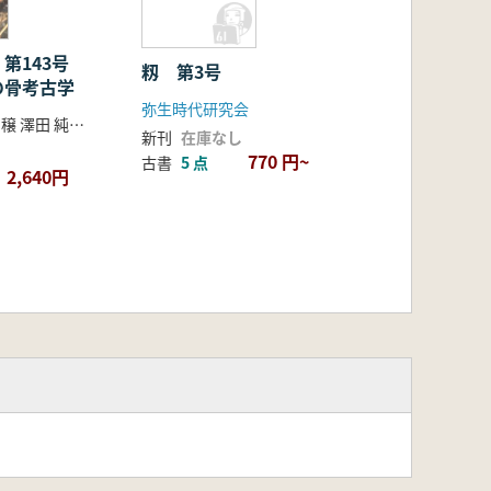
 第143号
籾 第3号
の骨考古学
弥生時代研究会
奈良 貴史 米田 穣 澤田 純明 編
新刊
在庫なし
770 円~
古書
5 点
2,640円