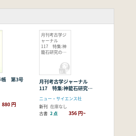
月刊考古学ジ
ャーナル
117 特集:神
籠石研究の現
状
手帳 第3号
月刊考古学ジャーナル
117 特集:神籠石研究の
現状
ニュー・サイエンス社
880 円
新刊
在庫なし
356 円~
古書
2 点