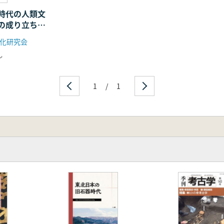
時代の人類文
群の成り立ち
技術・石材・
化研究会
た九州旧石器
し
1
/
1