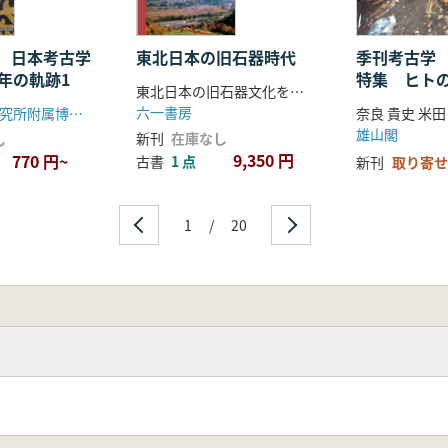
 日本考古学
東北日本の旧石器時代
季刊考古学
年の軌跡1
特集 ヒト
東北日本の旧石器文化を語る会 編
六一書房
橿原考古学研究所附属博物館
雄山閣
新刊
在庫なし
し
9,350 円
770 円~
古書
1 点
新刊
取り寄せ
1
/
20