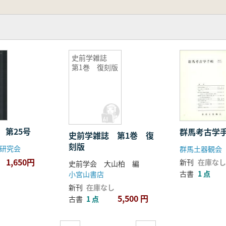
史前学雑誌
第1巻 復刻版
 第25号
群馬考古学
史前学雑誌 第1巻 復
刻版
研究会
群馬土器観会
1,650円
新刊
在庫なし
史前学会 大山柏 編
古書
1 点
小宮山書店
新刊
在庫なし
5,500 円
古書
1 点