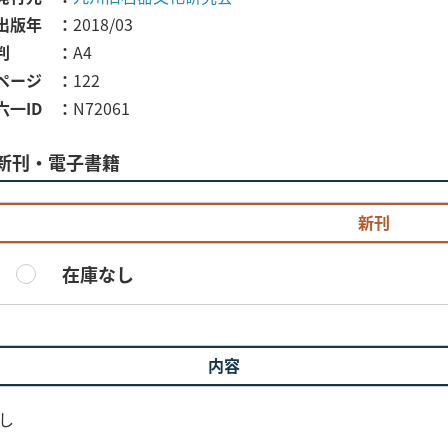
出版年
2018/03
判
A4
ページ
122
六一ID
N72061
新刊・電子書籍
新刊
在庫なし
内容
無し