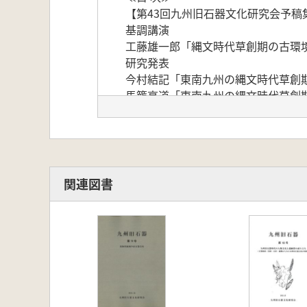
【第43回九州旧石器文化研究会予稿
基調講演
工藤雄一郎「縄文時代草創期の古環境
研究発表
今村結記「東南九州の縄文時代草創
馬籠亮道「東南九州の縄文時代草創
柳田裕三「西北九州の洞穴遺跡から
芝康次郎「九州における後期旧石器
討論
【論文:九州旧石器時代文化の研究】
長井謙治・菊池強一・麻柄一志・成
関連図書
大場正善「小型台形石器をどう作る
芝康次郎・一本尚之「伊万里湾東方
藤木 聡「九州東南部における局部磨
及川穣・川道寛・隅田祥光・稲田陽
【動向:九州・沖縄各県の調査・研究
高橋慎二「福岡県の動向」
越知睦和「佐賀県の動向」