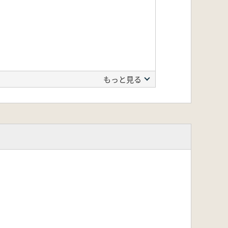
もっと見る
文化層確認調査」
石器製作の技術学分析―」
遺跡出土の石斧一」