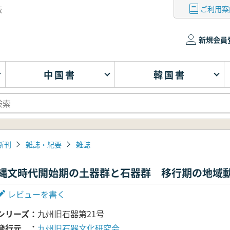
ご利用案
版
新規会員
中国書
韓国書
新刊
雑誌・紀要
雑誌
縄文時代開始期の土器群と石器群 移行期の地域
レビューを書く
シリーズ
九州旧石器第21号
発行元
九州旧石器文化研究会