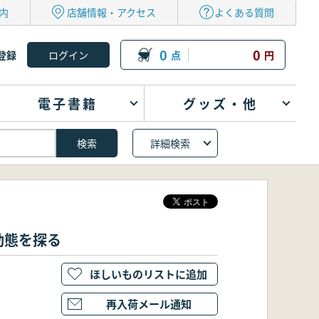
内
店舗情報・アクセス
よくある質問
0
0
登録
点
円
電子書籍
グッズ・他
詳細検索
動態を探る
ほしいものリストに追加
再入荷メール通知