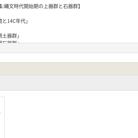
集:縄文時代開始期の上器群と石器群】
と14C年代」
期土器群」
期石器群」
みた更新世から完新世移行期の素描」
時代末から縄文時代草創期の遺跡分布と遺跡構造」
瀬敏郎・山手誠治・梅崎恵司「福岡県北九州市辻田遺跡旧石器
か?一南九州ナイフ形石器文化期末における黒耀石製小型台形
の石ヶ元型細石刃石器群」
製石斧の新例―宮崎県西都市清水採集および白ヶ野第2・第3
介・栗野翔太「長崎県壱岐島黒曜石原産地の踏査」
】