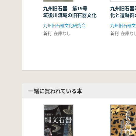
辻田直人「長崎県の動向」
岩谷史記「熊本県の動向」
九州旧石器 第19号
九州旧石器
筑後川流域の旧石器文化
化と遺跡
沖野 誠「大分県の動向」
石器組成・
秋成雅博「宮崎県の動向」
九州旧石器文化研究会
九州旧石器文
遺構からみ
真邉 彩「鹿児島県の動向」
新刊
在庫なし
新刊
在庫な
文化の特質
山崎真治「沖縄県の動向」
一緒に買われている本