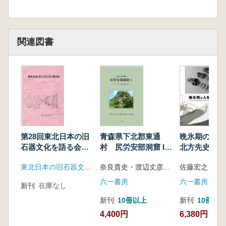
資料を主に取り上げ、前期旧石器時代から縄文
時代草創期までについて、自然環境、編年、型
式と技術、機能、石材研究などのテーマ別にま
とめている。最新の資料や研究方法に基づく研
関連図書
究に加えて、広域的な視点や「ミドルレンジセ
オリー再論」などの理論的枠組みから、本地域
の石器群の再検討や新たなる視点の構築し、東
北日本の旧石器時代の実像に迫る。
【目 次】
序 「東北日本の旧石器文化を語る会」30年
の歴史…… 柳田俊雄・渋谷孝雄・山田晃弘・
藤原妃敏
第28回東北日本の旧
青森県下北郡東通
晩氷期の人
第1章 旧石器人をとりまく自然
石器文化を語る会
村 尻労安部洞窟 I
北方先史狩猟
予稿集
2001〜2012年度発掘
の適応行動と
1.日本列島の更新世人類化石…… 奈良貴史
東北日本の旧石器文化を語る会
奈良貴史・渡辺丈彦・澤田純明・澤浦亮平・佐藤孝雄 編
調査報告書
態
2.旧石器時代から縄文時代草創期における東
六一書房
六一書房
北日本の植生史研究と課題…… 吉川昌伸
新刊
在庫なし
3.旧石器時代の動物考古学をめぐる諸問
新刊
10冊以上
新刊
10冊以
題…… 澤田純明
4,400円
6,380円
第2章 編年の基準と方法