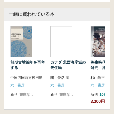
1.東北日本における後期旧石器時代編年 ―課
題と展望―…… 沢田 敦
一緒に買われている本
2.長者久保遺跡と大平山元Ⅰ遺跡における放
射性炭素年代の研究史的意義…… 川口 潤
3.岩手県における旧石器時代から縄文時代草
創期に相当する石器群の変遷と分布…… 村
木 敬
4.福島県浜通り地方の旧石器時代研究の現状
と課題
―大谷上ノ原遺跡と荻原遺跡の石器群を
前期古墳編年を再考
カナダ 北西海岸域の
弥生時代食の
中心に―…… 門脇秀典
する
先住民
研究 池子遺
5.新潟県樽口遺跡出土石器群の再検討……
学する
立木宏明・吉井雅勇・沢田 敦
中国四国前方後円墳研究会 編
関 俊彦 著
杉山浩平 編
第3章 石器のかたちの理解
六一書房
六一書房
六一書房
1.旧石器研究における「かたち」の理解 ―タ
イポロジーから「状況」の理解へ―…… 鈴
新刊
在庫なし
新刊
在庫なし
新刊
10冊以
木 隆
3,300円
2.東北日本の旧石器製作技術研究の展望と課
題―型式学的技術研究から石器技術学研究へ