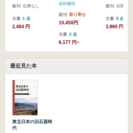
G遺跡の分析から―…… 神田和彦
岩田書院
新刊
在庫なし
新刊
在庫なし
5.東北地方における後期旧石器時代前半期石
器群の再考
新刊
取り寄せ
古書
1 点
古書
5 点
―福島県笹山原No.16遺跡出土の基部加
10,450円
2,464 円
3,960 円~
工石器を中心に―…… 洪 惠媛
古書
2 点
第5章 資源としての石材
6,177 円~
1.珪質頁岩原産地における石器を含む砂礫
層…… 秦 昭繁
2.山形県内から出土した旧石器時代から縄文
時代草創期の
最近見た本
黒曜石製石器の産地同定とその意
義…… 渋谷孝雄・佐々木繁喜
3.中部地方北部における後期旧石器時代の石
材利用―黒曜石の動態に関する検討―…… 加
藤 学
4.福井洞穴出土安山岩製石器の技術的検討
―第3次発掘調査における層位的出土事
例をもとに―…… 梅川隆寛
東北日本の旧石器時
代
第6章 痕跡学とその応用