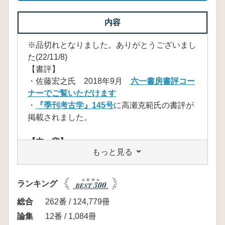
内容
※品切れとなりました。ありがとうございまし
た(22/11/8)
【書評】
・佐藤宏之氏 2018年9月
六一書房書評コー
ナーでご覧いただけます
・
『季刊考古学』145号
に高瀬克範氏の書評が
掲載されました。
【内 容】
もっと見る
「東北日本の旧石器文化を語る会」は30年以
上にわたって、東北日本の各地で行われてきた
発掘調査や研究成果を発信し続けてきている。
ランキング
蓄積された調査研究成果から、本地域の石器群
の地域的な特徴とともに、その多様性や他地域
総合
262番 / 124,779冊
との関係性がわかってきた。本書は東北日本の
論集
12番 / 1,084冊