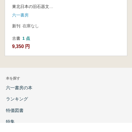
1.旧石器の機能研究の成果と展望 ―東北日本
東北日本の旧石器文化を語る会 編
の事例を中心に―…… 鹿又喜隆
六一書房
2.九州地方の後期旧石器時代使用痕研
究…… 寒川朋枝
新刊
在庫なし
3.旧白滝3遺跡の使用痕分析―広郷型細石刃
核石器群のめのう製石器を対象として―……
古書
1 点
鈴木宏行
9,350 円
4.東北日本における遺跡形成過程研究……
傳田惠隆
第7章 概念・理論・視点の再考
1.北アジアにおける細石刃技術の出現過程を
本を探す
めぐって…… 髙倉 純
2.湧別技法による細石刃の形態と製作技術研
六一書房の本
究―函館市石川1遺跡出土資料の再評価
ランキング
―…… 青木要祐
3.東北地方の「北方系細石刃石器群」をめぐ
特価図書
って…… 佐久間光平
特集
4.「渡来石器」の時間的位置づけとその評
価…… 橋本勝雄