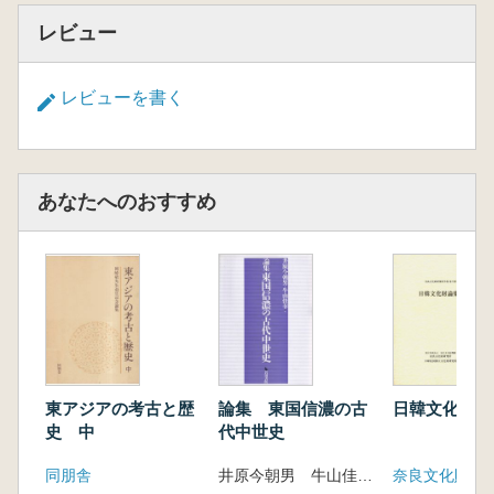
―…… 大場正善
レビュー
3.有舌尖頭器の起源 ―ピリカ型の提唱
―…… 長井謙治
レビューを書く
4.尻労安部洞窟出土台形石器の所属年代につ
いての再検討…… 渡辺丈彦
5.米ヶ森型ナイフ形石器再考 ―いわゆる杉久
保型と東山型のはざまで―…… 石川恵美子
あなたへのおすすめ
6.頁岩製石刃の製作遺跡と消費遺跡に関する
形態学的研究―山形県域の遺跡間比較から
―…… 熊谷亮介
第4章 前期と後期の境界
1.前期旧石器研究と東北日本…… 小野章太
郎
2.上屋地遺跡B地点出土石器群の石器技術学
的再検討…… 会田容弘
東アジアの考古と歴
論集 東国信濃の古
日韓文化財論
3. 東北日本における旧石器時代前期から後期
史 中
代中世史
へ移行する石器群…… 柳田俊雄
4.米ヶ森型台形石器と台形剥片 ―秋田市下堤
同朋舎
井原今朝男 牛山佳幸 編