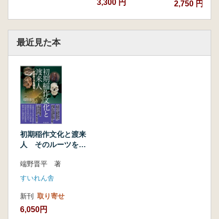
3,300 円
2,750 円
最近見た本
初期稲作文化と渡来
人 そのルーツを探
る
端野晋平 著
すいれん舎
新刊
取り寄せ
6,050円