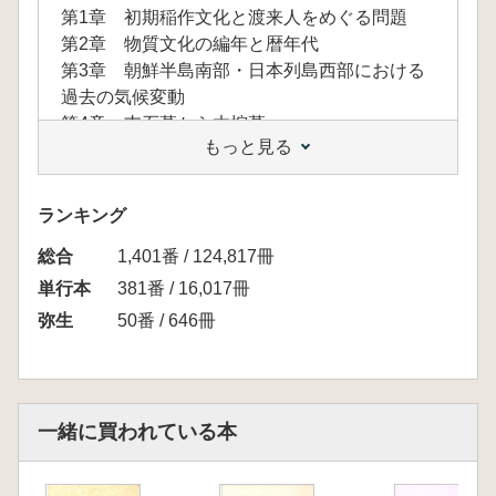
第1章 初期稲作文化と渡来人をめぐる問題
第2章 物質文化の編年と暦年代
第3章 朝鮮半島南部・日本列島西部における
過去の気候変動
第4章 支石墓から木棺墓へ
もっと見る
第5章 松菊里型住居と渡来集団の軌跡
第6章 丹塗磨研壺にみる地域間の文化的距離
第7章 石庖丁製作伝統の拡散と変容
ランキング
第8章 水稲農耕開始前後の列島・半島間交流
総合
とその背景
1,401番 / 124,817冊
終章 初期稲作文化と渡来人はどこからなにゆ
単行本
381番 / 16,017冊
えに来たのか
弥生
50番 / 646冊
一緒に買われている本