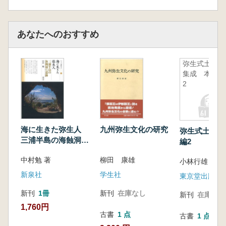
あなたへのおすすめ
弥生式土器
集成 本編
2
海に生きた弥生人
九州弥生文化の研究
弥生式土器集
三浦半島の海蝕洞穴
編2
遺跡
中村勉 著
柳田 康雄
新泉社
学生社
東京堂出版
新刊
1冊
新刊
在庫なし
新刊
在庫なし
1,760円
古書
1 点
古書
1 点