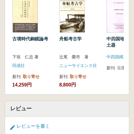
古墳時代銅鏡論考
舟船考古学
中四国地方の
土器
下垣 仁志 著
辻尾 榮市 著
同成社
ニューサイエンス社
新刊
在庫なし
新刊
取り寄せ
新刊
取り寄せ
14,259円
8,800円
レビュー
レビューを書く