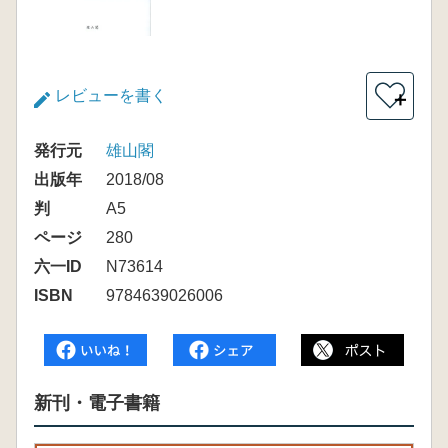
レビューを書く
＋
発行元
雄山閣
出版年
2018/08
判
A5
ページ
280
六一ID
N73614
ISBN
9784639026006
新刊・電子書籍