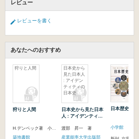
レビュー
画期/おわりに
第11章 宝満山の懸仏
はじめに/懸仏の形態と製作技法/懸仏の製
レビューを書く
作時期/懸仏の性格/おわりに
第Ⅲ部 霊場の考古学
第12章 在地霊場論
はじめに/霊場と聖地の識別/在地域霊場の
あなたへのおすすめ
種類/成立時期と性格/在地霊場と地域社会/おわ
りに
狩りと人間
日本史から
第13章 立石寺の金工資料
見た日本人
はじめに/「立石倉印」の性格/如法経碑と
: アイデン
経塚/懸仏/池中の鏡/在地産の鉄鉢/おわりに
ティティの
第14章 中世都市と納骨霊場―神奈川県鎌倉
日本史
市長谷寺を事例に―
はじめに/長谷寺の納骨遺構/墨書された火
日本歴史館
狩りと人間
日本史から見た日本
葬骨/おわりに
人 : アイデンティテ
第15章 霊山金峯山と霊場熊野―その成立と
ィの日本史
小学館
H.デンベック著 小西正泰, 渡辺清訳
渡部 昇一 著
展開
築地書館
産業能率大学出版部
はじめに/大峰山頂遺跡と金峯山経塚/奥駈
新刊
在庫なし