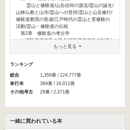
霊山と修験道/山岳信仰の源流/霊山の誕生/
山林仏教と山寺/霊山への登拝/霊山と山岳修行/
修験道教団の形成/江戸時代の霊山と里修験の
活動/霊山・修験道の伝統
第2章 修験道の考古学
修験道考古学の視点/修験道考古学の対象/
もっと見る
修験道遺跡・遺物の変遷/中世修験の遺跡/山岳
修行の遺跡
第3章 「霊場の考古学」の現状と課題
ランキング
はじめに/霊場とはなにか/中世史からの問
総合
題提起/「霊場の考古学」の提唱と実践/「霊場
1,359番 / 124,777冊
の考古学」の課題/おわりに
単行本
369番 / 16,011冊
第Ⅱ部 山岳宗教の考古学
その他考古
29番 / 2,371冊
第4章 考古学からみた羽黒修験
はじめに/御手洗池の羽黒鏡/山岳寺院とし
ての羽黒山/行場遺跡の語り
第5章 日光男体山頂遺跡出土遺物の性格―
一緒に買われている本
新資料を中心として―