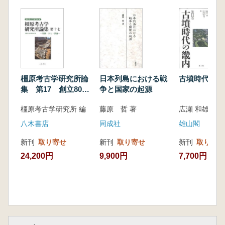
はじめに/新資料の紹介/新資料の検討
第6章 草津白根山信仰の展開
草津白根山への誘い/白根明神/山岳修験の
活動/血盆経信仰と湯釜
第7章 山岳宗教としての富士山
富士山の山岳宗教の成立/富士禅定の盛行/
富士信仰の近世的展開/富士信仰の伝統
橿原考古学研究所論
日本列島における戦
古墳時代の畿
第8章 苗敷山信仰の諸段階
集 第17 創立80周
争と国家の起源
はじめに/苗敷山信仰の考古学研究史/苗敷
年記念論集
橿原考古学研究所 編
藤原 哲 著
山の立地/平安時代における山岳宗教の問題/中
世の様相/宝生寺の宗教活動/おわりに
八木書店
同成社
雄山閣
第9章 妙高山信仰の諸段階
新刊
取り寄せ
新刊
取り寄せ
新刊
取り寄せ
はじめに/第一段階:妙高山信仰胎動期/第二
24,200円
9,900円
7,700円
段階:妙高山信仰成立期/第三段階:妙高山信仰発
展期/第四段階:妙高山信仰衰退期/おわりに
第10章 立山信仰の諸段階―日光男体山・白
山との比較のなかで―
はじめに/立山信仰の開始時期/一〇世紀の
問題/山岳登拝行の成立/一五世紀と一七世紀の