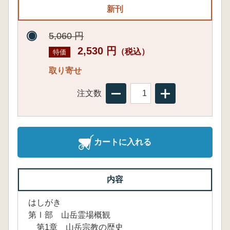
新刊
5,060 円
2,530 円
（税込）
特価
取り寄せ
注文数
カートに入れる
内容
はしがき
第Ⅰ部 山岳霊場概観
第1章 山岳宗教の歴史