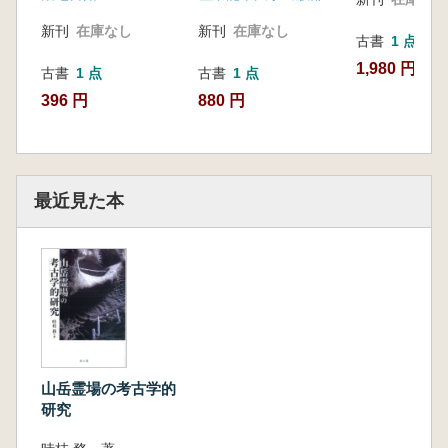
道の成立/熊野の霊場遺跡/おわりに
新刊
在庫なし
新刊
在庫なし
古書
1 点
第16章 六郷山の山岳遺跡研究序説
はじめに/山岳遺跡とはなにか/六郷山にお
1,980 円
古書
1 点
古書
1 点
ける資源と土地の利用/六郷山の自然と宗教/お
396 円
880 円
わりに
第17章 霊場研究のなかの納骨信仰遺跡
納骨信仰と霊場/納骨をめぐる霊魂と肉体/
納骨霊場の成立と宗教家/なぜ霊場に納骨する
最近見た本
のか
あとがき/参考文献/初出一覧
山岳霊場の考古学的
研究