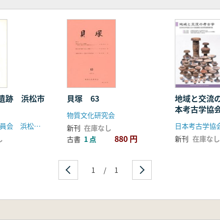
貝塚 63
遺跡 浜松市
地域と交流
本考古学協会
物質文化研究会
島根大会資
浜松市教育委員会 浜松市郷土博物館
新刊
在庫なし
880 円
し
新刊
在庫なし
古書
1 点
1
/
1