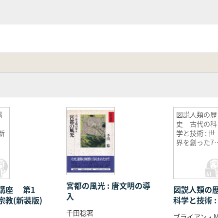
講
図説人類の歴
巻
史 古代の科
新
学と技術 : 世
界を創った7
の大発明
宮都の風光 : 唐文明の導
講座 第1
図説人類の
入
宗教(新装版)
科学と技術 
た70の大発
千田稔著