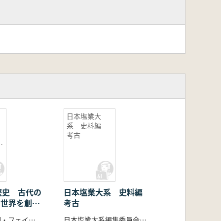
日本塩業大
系 史料編
考古
0
歴史 古代の
日本塩業大系 史料編
: 世界を創っ
考古
明
ブライアン・M・フェイガン編 西秋 良宏 編訳
日本塩業大系編集委員会 編