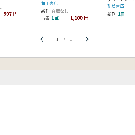
角川書店
朝倉書店
し
新刊
在庫なし
997 円
新刊
1冊
1,100 円
古書
1 点
1
/
5