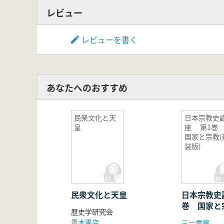
レビュー
レビューを書く
あなたへのおすすめ
民衆文化と天
日本宗教史
皇
座 第1
国家と宗教(
装版)
民衆文化と天皇
日本宗教史
巻 国家と
歴史学研究会
青木書店
三一書房