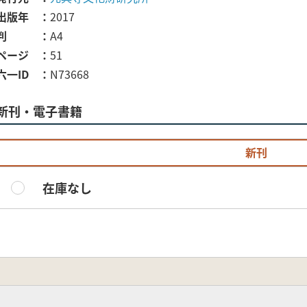
出版年
2017
判
A4
ページ
51
六一ID
N73668
新刊・電子書籍
新刊
在庫なし