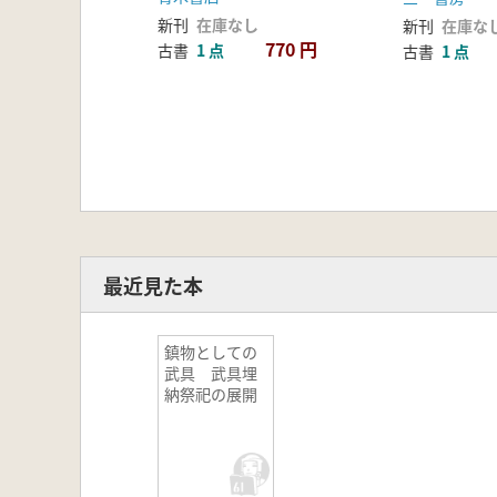
新刊
在庫なし
新刊
在庫な
770 円
古書
1 点
古書
1 点
最近見た本
鎮物としての
武具 武具埋
納祭祀の展開