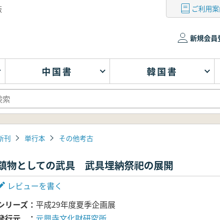
ご利用案
版
新規会員
中国書
韓国書
新刊
単行本
その他考古
鎮物としての武具 武具埋納祭祀の展開
レビューを書く
シリーズ
平成29年度夏季企画展
発行元
元興寺文化財研究所