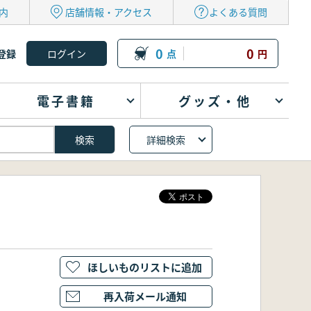
内
店舗情報・アクセス
よくある質問
0
0
登録
点
円
電子書籍
グッズ・他
詳細検索
ほしいものリストに追加
再入荷メール通知