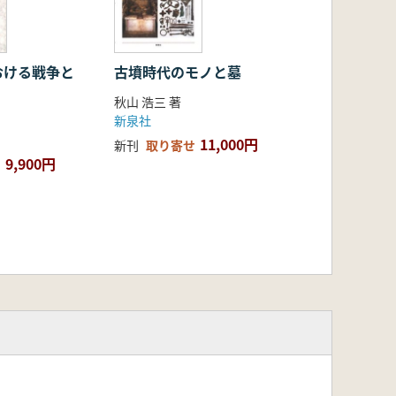
おける戦争と
古墳時代のモノと墓
秋山 浩三 著
新泉社
11,000円
新刊
取り寄せ
9,900円