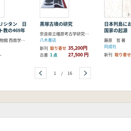
礎的研究
……………………………… 髙橋 浩二
……………………………… 福永 伸哉
集落構造の変遷と土地利用
リシタン 日
黒塚古墳の研究
日本列島に
ト教の469年
国家の起源
………………………………… 大木 要
奈良県立橿原考古学研究所 編
……………………………… 林 正憲
八木書店
國學院大學博物館 西南学院大学博物館 編
藤原 哲 著
形成………………………… 杉井 健
同成社
35,200円
新刊
取り寄せ
色彩の社会的利用………… 石井 智大
し
27,500 円
新刊
取り寄せ
古書
1 点
……………………………… 都出比呂志
替論の理解のために─ …………… 清家 章
アの海上交易……………… 禹 在 柄
1
/
16
……………………………… 中久保辰夫
学的検討…………………… 横地 勲
……………………………… 高上 拓
の一様相
………………………………… 金澤 雄太
……………………………… 上田 直弥
検討
を対象として─… …………… 三好 元樹