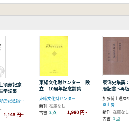
……………………………… 長友 朋子
検討とその歴史的評価…… 木村 理
出土埴輪…………………… 東影 悠
鳥古墳群
 ……………………………… 内藤 元太
………………………………… 橘 泉
士
東
ら後期への変革…………… 鈴木 一有
学
……………………………… 佐々木憲一
礼について………………… 仲辻 慧大
の背景に関する考察…… 岩越 陽平
的形態変遷について
丸山古墳の巨大横穴式石室の出現背景について─
東総文化財センター 設
東洋史集説 
博士頌寿記念
………………………… 黒石 哲夫
立 10周年記念論集
暦記念 <再版
古学論集
東総文化財センター
三上次男博士頌壽記念論集編集委員会
………………………………… 金田 善敬
冨山房
新刊
在庫なし
し
1,980 円~
新刊
在庫なし
古書
2 点
1,148 円~
位置づけ─… ………………… 前田 俊雄
古書
1 点
意味………………………… 岩松 保