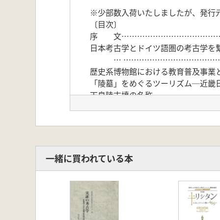
※少部数入荷いたしましたが、発行
〔目次〕
序 文…………………………………
日本考古学とドイツ語圏の考古学を
… …………………………………
歴史系博物館における教育普及事業と
「陵墓」をめぐるツーリズム─近畿
天皇陵古墳の名称
─仁徳陵古墳・大山古墳・大仙陵
………………………………………
草原地帯東部の初期遊牧民の出現と
英国アラン島の新石器時代石室墳…
北米ミシシッピ文化研究の動向─古
一緒に買われている本
鍬状木製品よりみた弥生文化受容の
弥生時代小形石棒類の型式学的研究
出現期の手焙形土器について………
畿内地域の鉄器化と弥生社会の変化
蕨手状装飾付鉄剣の広域分布とその