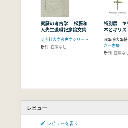
布掘り柱掘形をもつ掘立柱建物の基
─北陸を中心に─…………………
古墳出土の内行花文鏡と方格規矩鏡
弥生時代から古墳時代中期における
実証の考古学 松藤和
特別展 キ
人先生退職記念論文集
本とキリス
─紀ノ川下流域を中心に─… …
四獣形鏡の分類と編年………………
同志社大学考古学シリーズ刊行会
古墳時代中央政権の外交政策と国家
六一書房
新刊
在庫なし
水銀朱とベンガラの使い分けにみる
新刊
在庫な
初期国家と古代国家…………………
首長系譜分立試論─いわゆる政権交
沖ノ島祭祀遺跡の出現過程と東アジ
土師器直口壺と古墳時代土器の特質
兵庫県長尾山古墳築造労働量の考古
積石塚古墳の墳丘外表構造…………
古墳時代前期における埴輪受容過程
─讃岐の事例を対象に─… ……
レビュー
石釧型式の変遷と生産の画期………
有袋鉄斧の使用方法に関する基礎的
レビューを書く
─近畿地方南半部の古墳出土資料