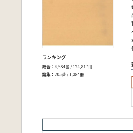
ランキング
総合
4,584番 / 124,817冊
論集
205番 / 1,084冊