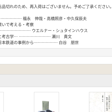
元品切れのため、再入荷はございません。予めご了承ください
…………… 福永 伸哉・高橋照彦・中久保辰夫
繋いで考える・考察
………………… ウエルナー・シュタインハウス
考古学… …………………… 瀬川 貴文
日本鉄道の事例から─…………… 白谷 朋世
古墳・大仙古墳・仁徳天皇陵古墳をめぐって─
………………………… 橋本 達也
生業………………………… 中村 大介
……………………………… 松木 武彦
墳時代研究に対する含意─… … 三好 玄
具体像……………………… 中原 計
……………………………… 寺前 直人
……………………………… 小貫 充
……………………………… 禰冝田佳男
意義………………… ライアン・ジョセフ