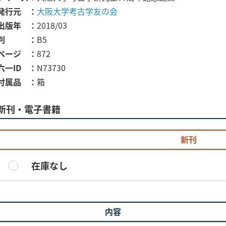
発行元
大阪大学考古学友の会
出版年
2018/03
判
B5
ページ
872
六一ID
N73730
付属品
箱
新刊・電子書籍
新刊
在庫なし
内容