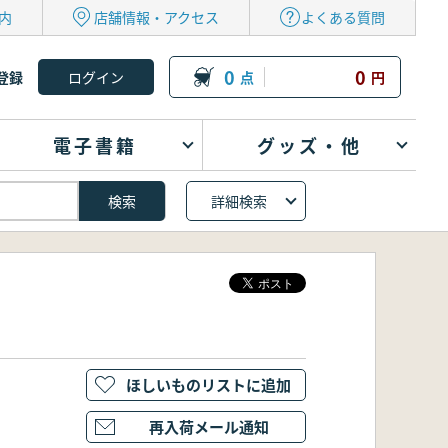
内
店舗情報・アクセス
よくある質問
0
0
登録
点
円
電子書籍
グッズ・他
詳細検索
ほしいものリストに追加
再入荷メール通知