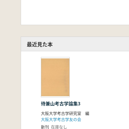
岡山県北部における古墳時代から古
装飾埦と須恵器編年…………………
群集墳の終焉と土器について
─奈良県龍王山古墳群と土器編年
藤原宮跡SD1901Aの木製祭祀具と
藤原宮瓦生産の一様相─讃岐宗吉瓦
奈良県毛原廃寺の性格と造営氏族…
最近見た本
正倉院三彩小塔考─国分寺草創期の
施釉磚に関する一考察………………
平瓦一枚作りの出現背景……………
越窯系青磁碗の型式学的再検討……
石造物からみた中世阿波の流通……
九州における中世城郭に構築された
「城」と「塩」………………………
大甕の変遷とその歴史的背景─古墳時
待兼山考古学論集3
地震災害痕跡と祭祀行為……………
上の神仏祠─考古学と民俗学の接点─
大阪大学考古学研究室 編
鳥取砂丘出土の銃弾…………………
大阪大学考古学友の会
考古学研究室の歴史(2010 年4月～)
新刊
在庫なし