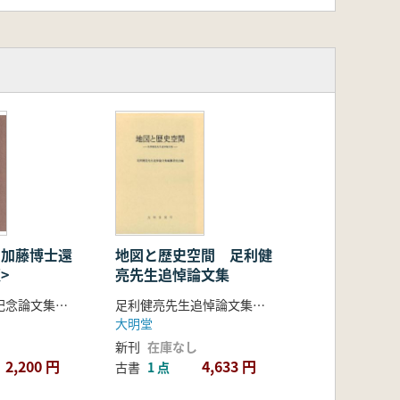
: 加藤博士還
地図と歴史空間 足利健
>
亮先生追悼論文集
加藤博士還暦記念論文集刊行会 編
足利健亮先生追悼論文集編纂委員会
大明堂
新刊
在庫なし
2,200 円
4,633 円
古書
1 点