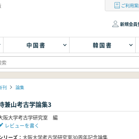
ご利用案
版
新規会員
中国書
韓国書
新刊
論集
待兼山考古学論集3
大阪大学考古学研究室 編
レビューを書く
シリーズ
大阪大学考古学研究室30周年記念論集