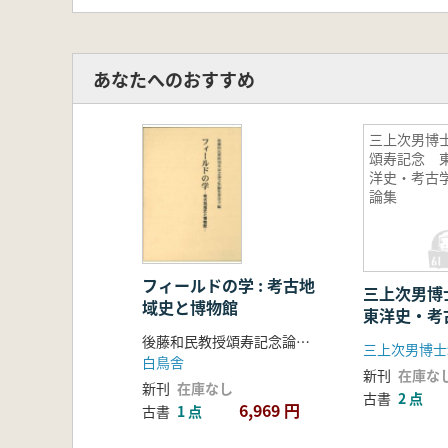
日本列島における土器窯の導入……
盾塚・鞍塚・珠金塚古墳出土埴輪の
古墳時代中期の埴輪編年と野中古墳
あなたへのおすすめ
埴輪生産からみた初期群集墳と百舌
─段上古墳群出土埴輪の研究─…
盾持人埴輪の形態的変遷…………
三上次男博
頌寿記念 
副葬品組成からみた古墳時代中期か
洋史・考古
長野市大室古墳群における階層構造
論集
紀伊地域の古墳における土器使用儀
6世紀初頭における地方窯の分布とそ
西日本における横穴式石室の3次元
─天王塚古墳、大野窟古墳、見瀬
フィールドの学 : 考古地
三上次男
………………………………………
域史と博物館
東洋史・考
横穴式石室の規格に関する一試論
後藤和民教授頌寿記念論文集編集委員会
─岡山県赤磐市域を中心として─
白鳥舎
奈良盆地における横穴墓の性格
新刊
在庫な
新刊
在庫なし
古書
2 点
─古墳時代墓制における横穴墓の
6,969 円
古書
1 点
古墳秩序の中の横穴墓、その分布と