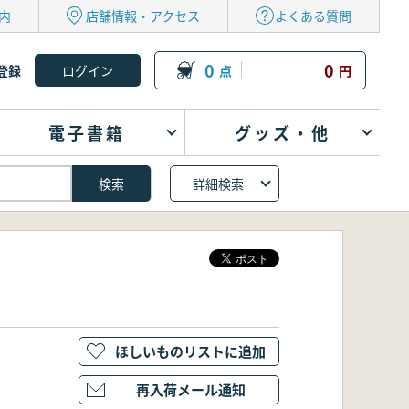
内
店舗情報・アクセス
よくある質問
0
0
登録
点
円
電子書籍
グッズ・他
詳細検索
ほしいものリストに追加
再入荷メール通知