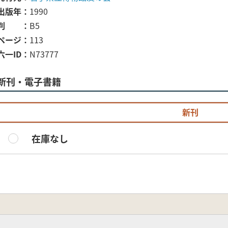
出版年
1990
判
B5
ページ
113
六一ID
N73777
新刊・電子書籍
新刊
在庫なし