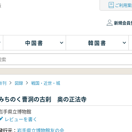
ご利用案
版
新規会員
中国書
韓国書
新刊
図録
戦国・近世・城
みちのく曹洞の古刹 奥の正法寺
岩手県立博物館
レビューを書く
発行元
岩手県立博物館友の会