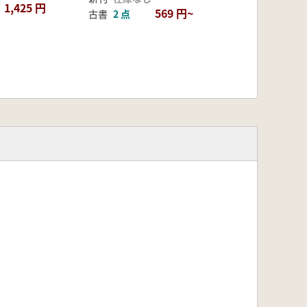
1,425 円
569 円~
古書
2 点