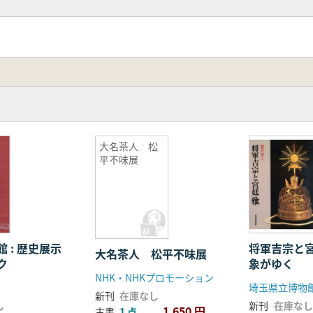
大名茶人 松
平不味展
 : 歴史展示
将軍吉宗と
大名茶人 松平不味展
ク
象がゆく
NHK・NHKプロモーション
埼玉県立博物
新刊
在庫なし
し
新刊
在庫なし
1,650 円
古書
1 点