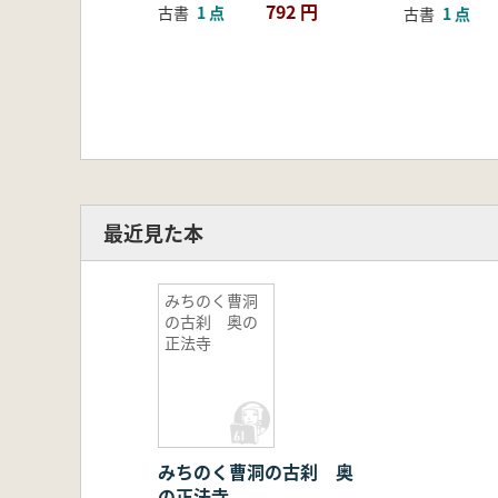
792 円
古書
1 点
古書
1 点
最近見た本
みちのく曹洞
の古刹 奥の
正法寺
みちのく曹洞の古刹 奥
の正法寺