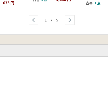
633 円
古書
1 点
1
/
5