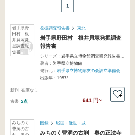
1
岩手県野
発掘調査報告書
東北
田村 根
岩手県野田村 根井貝塚発掘調査
井貝塚発
報告書
掘調査報
告書
シリーズ：
岩手県立博物館調査研究報告書第3冊
著者：
岩手県立博物館
発行元：
岩手県立博物館友の会設立準備会
出版年：
1987/
新刊
在庫なし
＋
641 円~
古書
2点
みちのく
図録
戦国・近世・城
曹洞の古
みちのく曹洞の古刹 奥の正法寺
刹 奥の