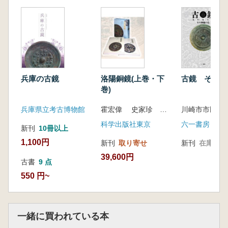
兵庫の古鏡
洛陽銅鏡(上巻・下
古鏡 その神
巻)
兵庫県立考古博物館
霍宏偉 史家珍 編 岡村秀典 監修
科学出版社東京
六一書房
新刊
10冊以上
1,100円
新刊
取り寄せ
新刊
在庫なし
39,600円
古書
9 点
550 円~
一緒に買われている本