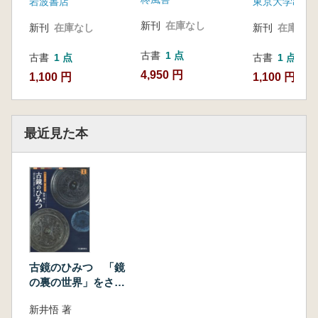
岩波書店
東京大学出版
新刊
在庫なし
新刊
在庫なし
新刊
在庫なし
古書
1 点
古書
1 点
古書
1 点
4,950 円
1,100 円
1,100 円
最近見た本
古鏡のひみつ 「鏡
の裏の世界」をさぐ
る
新井悟 著