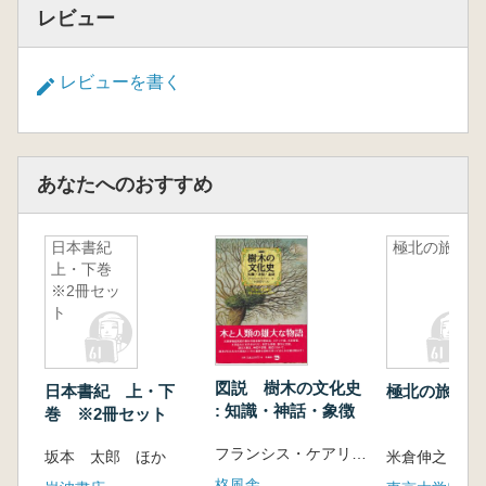
レビュー
レビューを書く
あなたへのおすすめ
日本書紀
極北の旅人
上・下巻
※2冊セッ
ト
図説 樹木の文化史
日本書紀 上・下
極北の旅人
: 知識・神話・象徴
巻 ※2冊セット
フランシス・ケアリー 著
坂本 太郎 ほか
米倉伸之 編
柊風舎