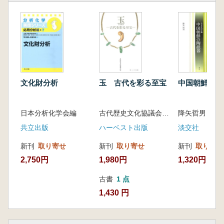
文化財分析
玉 古代を彩る至宝
中国朝鮮の陶
日本分析化学会編
古代歴史文化協議会 編
降矢哲男 著
共立出版
ハーベスト出版
淡交社
新刊
取り寄せ
新刊
取り寄せ
新刊
取り寄せ
2,750円
1,980円
1,320円
古書
1 点
1,430 円