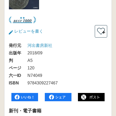
レビューを書く
＋
発行元
河出書房新社
出版年
2018/09
判
A5
ページ
120
六一ID
N74049
ISBN
9784309227467
新刊・電子書籍