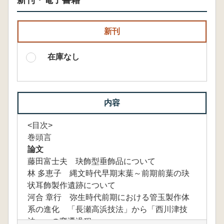
新刊・電子書籍
新刊
在庫なし
内容
<目次>
巻頭言
論文
藤田富士夫 玦飾型垂飾品について
林 多恵子 縄文時代早期末葉～前期前葉の玦
状耳飾製作遺跡について
河合 章行 弥生時代前期における管玉製作体
系の進化 「長瀬高浜技法」から「西川津技
法」への変遷過程