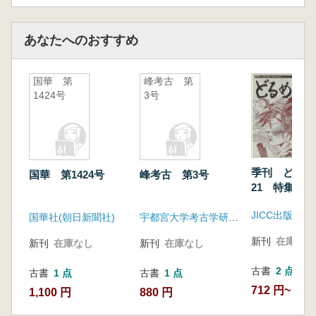
あなたへのおすすめ
国華 第
峰考古 第
1424号
3号
季刊 どる
国華 第1424号
峰考古 第3号
21 特集:琉
礼とイザイホ
JICC出版局
国華社(朝日新聞社)
宇都宮大学考古学研究会
新刊
在庫なし
新刊
在庫なし
新刊
在庫なし
古書
2 点
古書
1 点
古書
1 点
712 円~
1,100 円
880 円