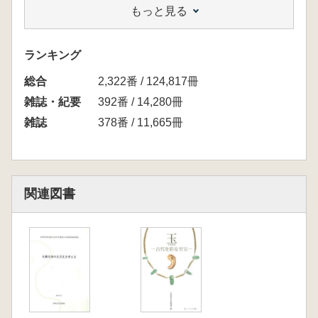
もっと見る
水村 直人 鳥取県東・中部における弥生時代
中期管玉製作の様相 主に鳥取市常松菅田遺跡
出土資料の検討から
ランキング
大竹 憲治 于闐国王・王妃供養像壁画に描か
総合
れた王冠と鳳冠に見る玉類敦煌莫高窟第98窟東
2,322番 / 124,817冊
壁の事例を中心に
雑誌・紀要
392番 / 14,280冊
松浦宥一郎 中国古代の琥珀製品と琥珀玉
雑誌
378番 / 11,665冊
(1) 華南・嶺南地方と西南地区の出土資料
資料紹介
一山 典 四国地方の子持勾玉
岡 泉水 水晶製平玉の資料紹介 房総・上鯉
関連図書
田横穴墓出土偶に寄せて