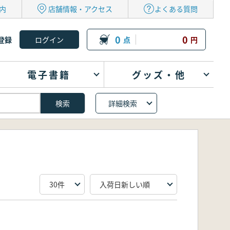
内
店舗情報・アクセス
よくある質問
0
0
登録
点
円
電子書籍
グッズ・他
詳細検索