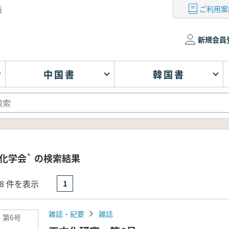
ご利用案
版
新規会員
中国書
韓国書
化学会` の検索結果
- 8 件を表示
1
雑誌・紀要
雑誌
 第6号