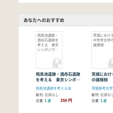
あなたへのおすすめ
飛鳥池遺跡・
茨城におけ
酒舟石遺跡を
中世考古学
考える 東京
諸様相
シンポジウ
ム
飛鳥池遺跡・酒舟石遺跡
茨城におけ
を考える 東京シンポジ
の諸様相
ウム
飛鳥池遺跡を考える会
新刊
在庫なし
新刊
在庫な
356 円
古書
1 点
古書
1 点