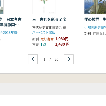
学 日本考古
玉 古代を彩る至宝
倭の境界 
8年度静岡大
古代歴史文化協議会 編
伊都国歴史博
資料集
ハーベスト出版
日本考古学協会2018年度静岡大会実行委員会
新刊
在庫なし
1,980円
し
新刊
取り寄せ
1,430 円
古書
1 点
1
/
20