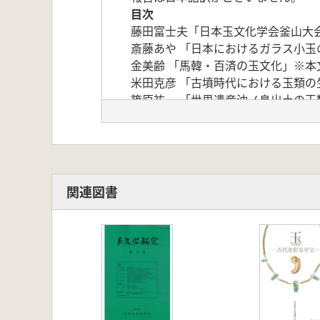
目次
藤田富士夫「日本玉文化学会釜山大
斎藤あや 「日本におけるガラス小玉
金美齢 「馬韓・百済の玉文化」※本
米田克彦 「古墳時代における玉類の
篠原祐一 「世界遺産沖ノ島出土の玉
朴洪國 「韓国の玉原石産地をたずね
※本書目次にございます、当日別刷
関連図書