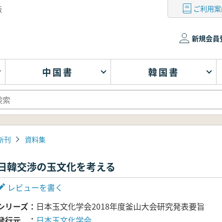
ご利用案
版
新規会員
中国書
韓国書
新刊
資料集
日韓交渉の玉文化を考える
レビューを書く
シリーズ
日本玉文化学会2018年度釜山大会研究発表要旨
発行元
日本玉文化学会