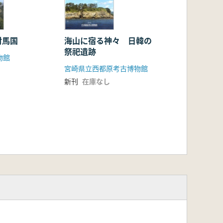
對馬国
海山に宿る神々 日韓の
祭祀遺跡
物館
宮崎県立西都原考古博物館
新刊
在庫なし