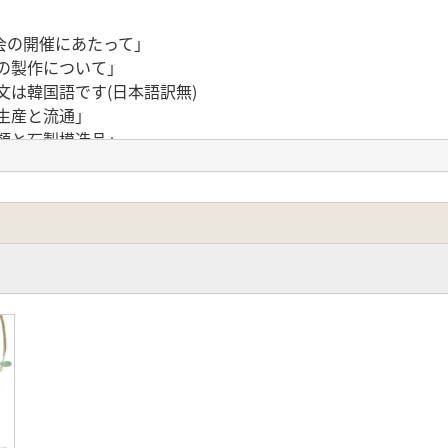
会の開催にあたって」
の製作について」
文は韓国語です(日本語訳無)
生産と流通」
類と石製模造品」
て」※本文は韓国語です(日本語訳無)
り資料(河仁秀「櫛文土器社会の耳飾り」)は付いておりません