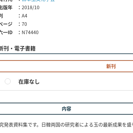
出版年
2018/10
判
A4
ページ
70
六一ID
N74440
新刊・電子書籍
新刊
在庫なし
内容
た研究発表資料集です。日韓両国の研究者による玉の最新成果を