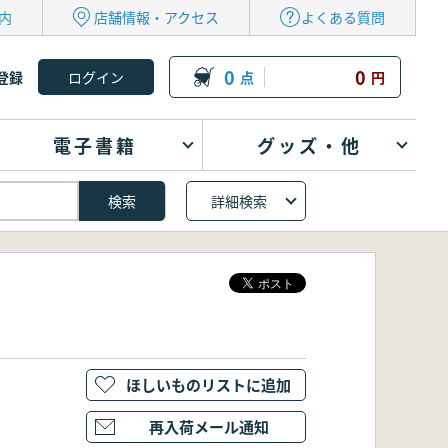
内
店舗情報・アクセス
よくある質問
0
0
登録
点
円
電子書籍
グッズ・他
詳細検索
ほしいものリストに追加
再入荷メール通知