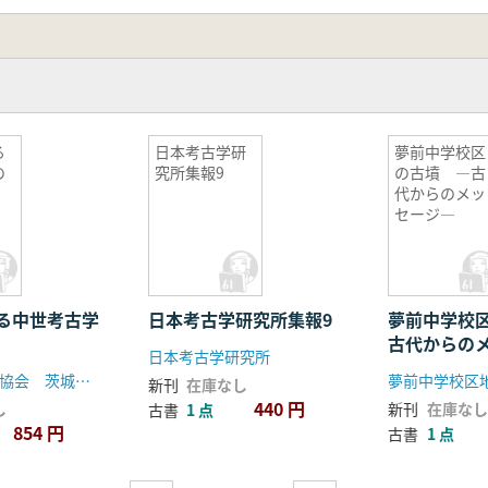
る
日本考古学研
夢前中学校区
の
究所集報9
の古墳 ―古
代からのメッ
セージ―
る中世考古学
日本考古学研究所集報9
夢前中学校
古代からの
日本考古学研究所
茨城県考古学協会 茨城県立歴史館
新刊
在庫なし
440 円
し
新刊
在庫なし
古書
1 点
854 円
古書
1 点