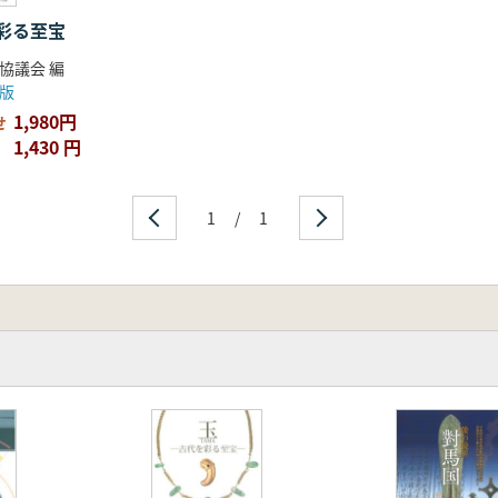
彩る至宝
協議会 編
版
1,980円
せ
1,430 円
1
/
1