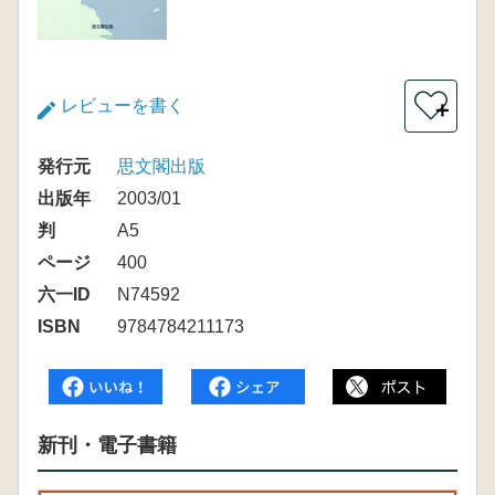
レビューを書く
＋
発行元
思文閣出版
出版年
2003/01
判
A5
ページ
400
六一ID
N74592
ISBN
9784784211173
新刊・電子書籍