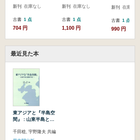
新刊
在庫なし
新刊
在庫なし
新刊
在庫なし
古書
1 点
古書
1 点
古書
1 点
704 円
1,100 円
990 円
最近見た本
東アジアと『半島空
間』 : 山東半島と遼
東半島
千田稔, 宇野隆夫 共編