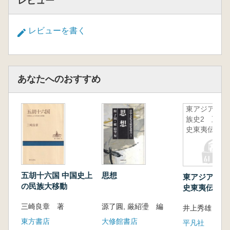
レビュー
レビューを書く
あなたへのおすすめ
東アジア民
族史2 正
史東夷伝
五胡十六国 中国史上
思想
東アジア民族
の民族大移動
史東夷伝
三崎良章 著
源了圓, 厳紹璗 編
井上秀雄 他
東方書店
大修館書店
平凡社