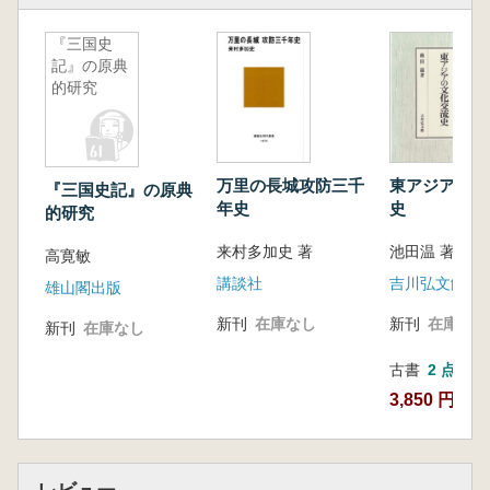
『三国史
記』の原典
的研究
万里の長城攻防三千
東アジアの文
『三国史記』の原典
年史
史
的研究
来村多加史 著
池田温 著
高寛敏
講談社
吉川弘文館
雄山閣出版
新刊
在庫なし
新刊
在庫なし
新刊
在庫なし
古書
2 点
3,850 円~