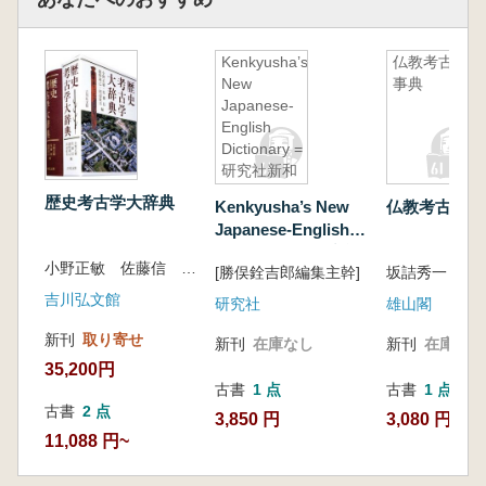
Kenkyusha’s
仏教考古学
New
事典
Japanese-
English
Dictionary =
研究社新和
英大辞典
歴史考古学大辞典
Kenkyusha’s New
仏教考古学事
第3版
Japanese-English
Dictionary = 研究社
小野正敏 佐藤信 舘野和己 田辺征夫 編
[勝俣銓吉郎編集主幹]
坂詰秀一 編
新和英大辞典 第3版
吉川弘文館
研究社
雄山閣
新刊
取り寄せ
新刊
在庫なし
新刊
在庫なし
35,200円
古書
1 点
古書
1 点
古書
2 点
3,850 円
3,080 円
11,088 円~