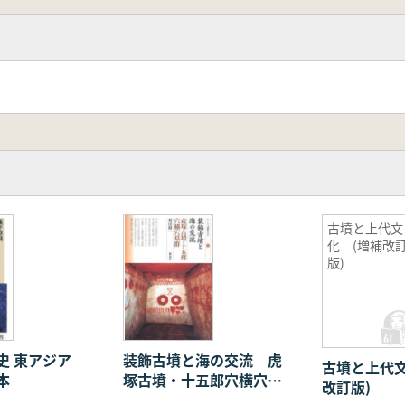
古墳と上代文
化 (増補改
版)
ジア
装飾古墳と海の交流 虎
古墳と上代文
本
塚古墳・十五郎穴横穴墓
改訂版)
群