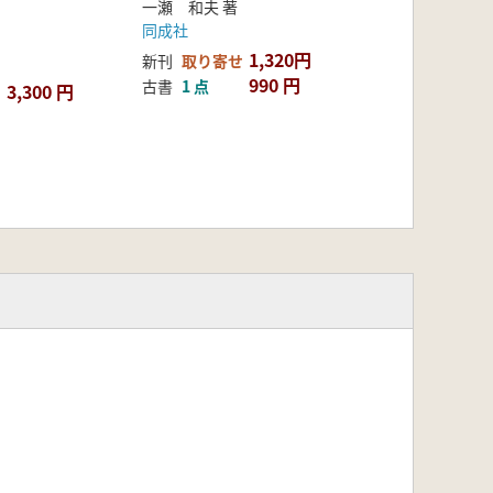
一瀬 和夫 著
同成社
1,320円
新刊
取り寄せ
990 円
古書
1 点
3,300 円