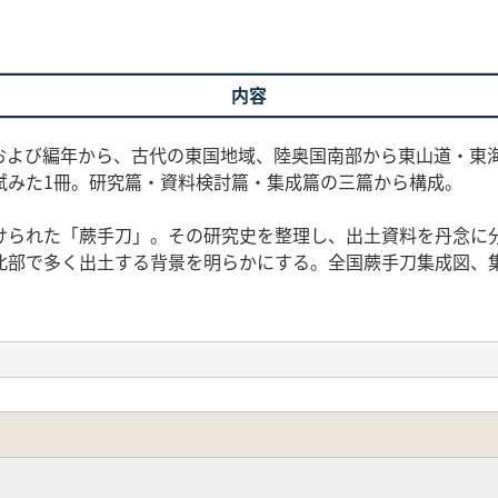
内容
および編年から、古代の東国地域、陸奥国南部から東山道・東
試みた1冊。研究篇・資料検討篇・集成篇の三篇から構成。
けられた「蕨手刀」。その研究史を整理し、出土資料を丹念に
北部で多く出土する背景を明らかにする。全国蕨手刀集成図、
構
布
地域における蕨手刀―