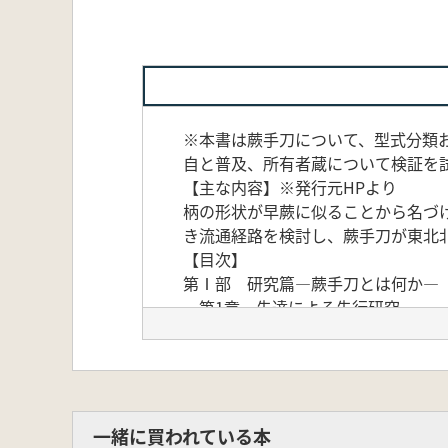
※本書は蕨手刀について、型式分類
自と普及、所有者蔵について検証を
【主な内容】※発行元HPより
柄の形状が早蕨に似ることから名づ
き流通経路を検討し、蕨手刀が東北
【目次】
第Ⅰ部 研究篇―蕨手刀とは何か―
第1章 先達による先行研究
第2章 蕨手刀を出土する遺跡と遺
第3章 型式分類・編年・型式別分
第Ⅱ部 資料検討篇―畿内求心東西
第1章 上野国(群馬県)
第2章 信濃国(長野県)
一緒に買われている本