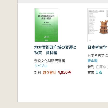
第3章 下野国(栃木県)
第4章 陸奥国南部(福島県および宮
第5章 甲斐国・駿河国(山梨県・静
第6章 武蔵国(埼玉県・東京都)
第7章 上総国(千葉県)
第8章 常陸国(茨城県)
第9章 西国・出雲国(島根県)
第10章 蕨手刀と俘囚
第11章 山国から峠を越え、もた
地方官衙政庁域の変遷と
日本考古学
特質 資料編
第Ⅲ部 集成篇
日本考古学協
1.全国蕨手刀集成図
雄山閣
奈良文化財研究所 編
2.全国蕨手刀集成表
クバプロ
新刊
在庫な
3.集成 参考文献
4,950円
古書
1 点
新刊
取り寄せ