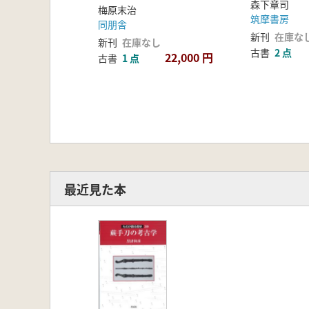
森下章司
梅原末治
筑摩書房
同朋舎
新刊
在庫な
新刊
在庫なし
古書
2 点
22,000 円
古書
1 点
最近見た本