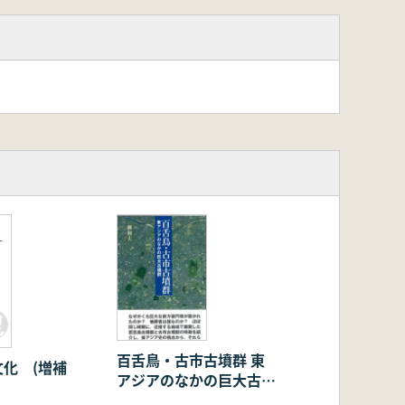
訂
百舌鳥・古市古墳群 東
化 (増補
アジアのなかの巨大古墳
群