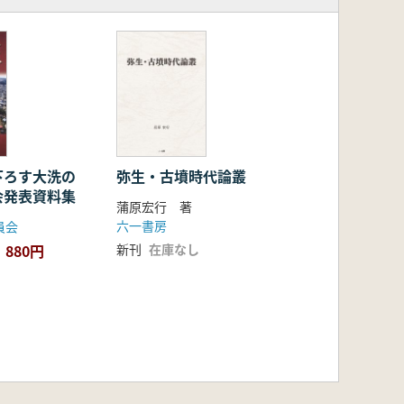
下ろす大洗の
弥生・古墳時代論叢
会発表資料集
蒲原宏行 著
六一書房
員会
880円
新刊
在庫なし