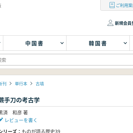
ご利用案
版
新規会員
中国書
韓国書
新刊
単行本
古墳
蕨手刀の考古学
黒済 和彦 著
レビューを書く
シリーズ
ものが語る歴史39