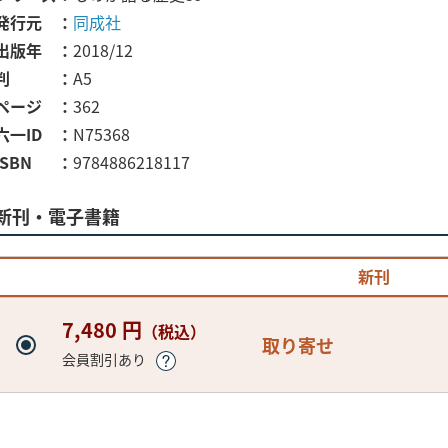
発行元
同成社
出版年
2018/12
判
A5
ページ
362
六一ID
N75368
ISBN
9784886218117
新刊・電子書籍
新刊
7,480 円
（税込）
取り寄せ
会員割引あり