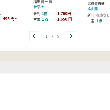
稲田 健一 著
高橋健自著
新泉社
雄山閣
1,760円
し
新刊
1冊
新刊
在庫なし
495 円~
1,650 円
古書
1 点
古書
1 点
1
/
5