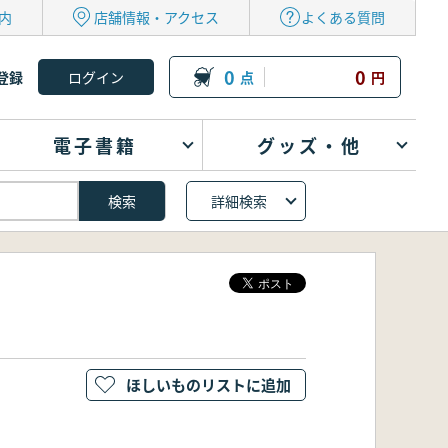
内
店舗情報・アクセス
よくある質問
0
0
登録
点
円
電子書籍
グッズ・他
詳細検索
ほしいものリストに追加