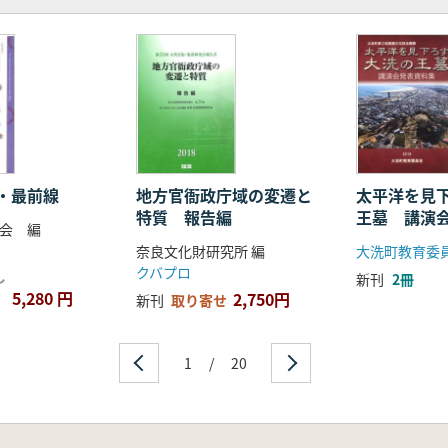
城県南部)
岡県)
らされた蕨手刀
・最前線
地方官衙政庁域の変遷と
太平洋を見
特質 報告編
王墓 講演
会 編
奈良文化財研究所 編
大洗町教育委
クバプロ
し
新刊
2冊
5,280 円
2,750円
新刊
取り寄せ
1
/
20