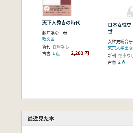
天下人秀吉の時代
日本女性史
世
藤井讓治 著
敬文舎
女性史総合研
新刊
在庫なし
東京大学出版
2,200 円
古書
1 点
新刊
在庫な
古書
2 点
最近見た本