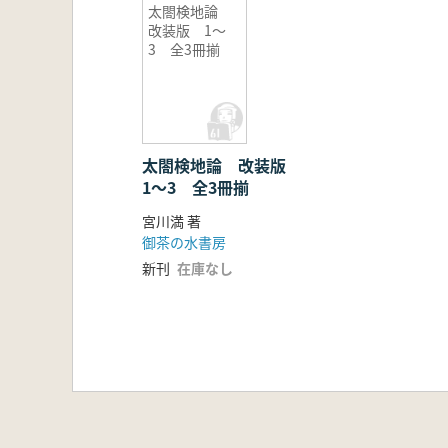
太閤検地論
改装版 1〜
3 全3冊揃
太閤検地論 改装版
1〜3 全3冊揃
宮川満 著
御茶の水書房
新刊
在庫なし