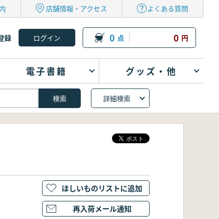
内
店舗情報・アクセス
よくある質問
0
0
登録
点
円
電子書籍
グッズ・他
詳細検索
ほしいものリストに追加
再入荷メール通知