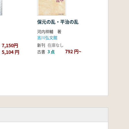
保元の乱・平治の乱
河内祥輔 著
吉川弘文館
7,150円
新刊
在庫なし
792 円~
5,104 円
古書
3 点