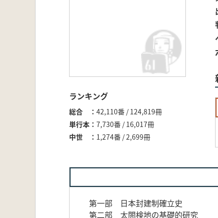
ランキング
総合
42,110番 / 124,819冊
単行本
7,730番 / 16,017冊
中世
1,274番 / 2,699冊
第一部 日本封建制確立史
第二部 太閤検地の基礎的研究