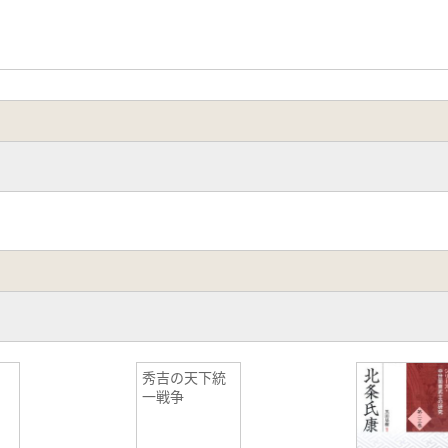
史
秀吉の天下統
一戦争