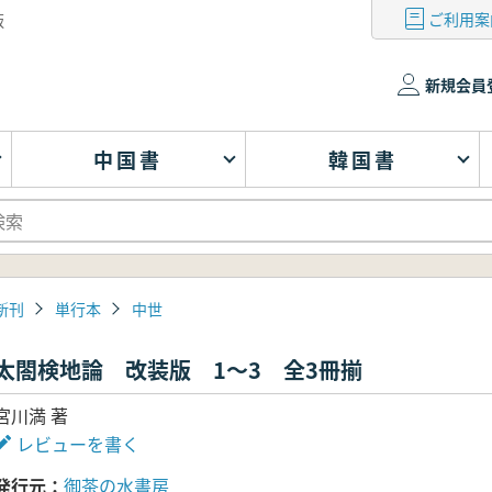
ご利用案
版
新規会員
中国書
韓国書
新刊
単行本
中世
太閤検地論 改装版 1～3 全3冊揃
宮川満 著
レビューを書く
発行元
御茶の水書房