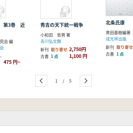
北条氏康
 第3巻 近
秀吉の天下統一戦争
黒田基樹編著
小和田 哲男 著
戎光祥出版
吉川弘文館
究会 編
新刊
取り寄せ
会
2,750円
新刊
取り寄せ
古書
1 点
し
1,100 円
古書
1 点
475 円~
1
/
5