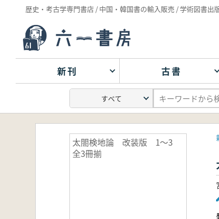
歴史・考古学専門書店 / 中国・韓国書の輸入販売 / 学術図書出
新刊
古書
太閤検地論 改装版 1～3
全3冊揃