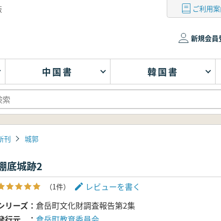
ご利用案
版
新規会員
中国書
韓国書
新刊
城郭
棚底城跡2
レビューを書く
（1件）
シリーズ
倉岳町文化財調査報告第2集
発行元
倉岳町教育委員会