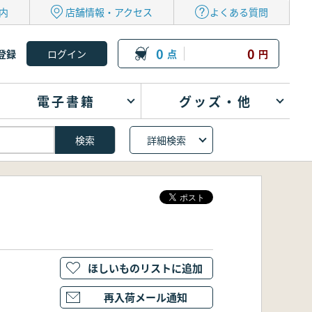
内
店舗情報・アクセス
よくある質問
0
0
登録
点
円
電子書籍
グッズ・他
詳細検索
ほしいものリストに追加
再入荷メール通知