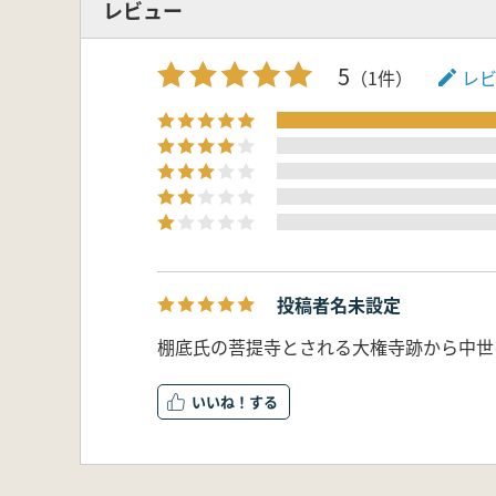
レビュー
5
（1件）
レ
投稿者名未設定
棚底氏の菩提寺とされる大権寺跡から中世
いいね！