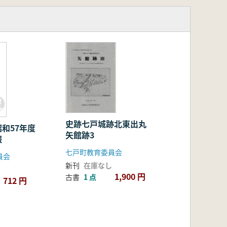
掘
史跡七戸城跡北東出丸
和57年度
矢館跡3
概報
七戸町教育委員会
員会
新刊
在庫なし
1,900 円
古書
1 点
712 円