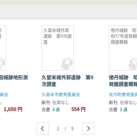
田
久留米城外郭
徳丹城跡 昭
量
遺跡 第9次調
和57年度発
査
調査概報
田城跡地形測
久留米城外郭遺跡 第9
徳丹城跡 昭
次調査
発掘調査
員会
久留米市教育委員会
矢巾町教育委
し
新刊
在庫なし
新刊
在庫なし
1,650 円
554 円
古書
1 点
古書
1 点
1
/
5