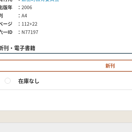
出版年
2006
判
A4
ページ
112+22
六一ID
N77197
新刊・電子書籍
新刊
在庫なし